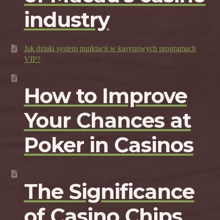
industry
Jak działa system punktacji w kasynowych programach
VIP?
How to Improve
Your Chances at
Poker in Casinos
The Significance
of Casino Chips