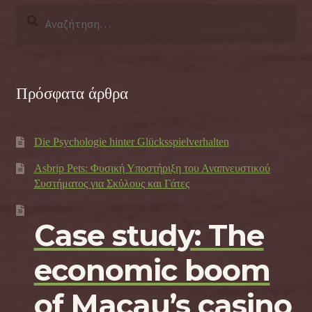
Αναζήτηση
για:
Πρόσφατα άρθρα
Die Psychologie hinter Glücksspielverhalten
Asbrip Pets: Φυσική Υποστήριξη του Αναπνευστικού
Συστήματος για Σκύλους και Γάτες
Case study: The
economic boom
of Macau’s casino