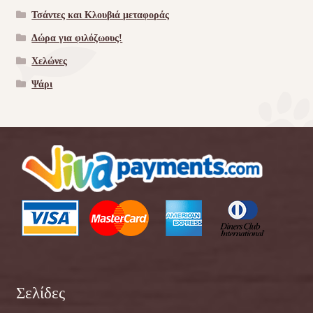
Τσάντες και Κλουβιά μεταφοράς
Δώρα για φιλόζωους!
Χελώνες
Ψάρι
Σελίδες