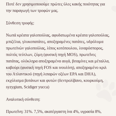
Ποτέ δεν χρησιμοποιούμε πρώτες ύλες κακής ποιότητας για
την παραγωγή των τροφών μας.
Σύνθεση τροφής:
Νωπά κρέατα γαλοπούλας, αφυδατωμένα κρέατα γαλοπούλας,
μπιζέλια, γλυκοπατάτες, αποξηραμένες πατάτες, υδρόλυμα
πρωτεϊνών γαλοπούλας, λίπος κοτόπουλου, λιναρόσπορος,
πολτός τεύτλων, ζύμη (φυσική πηγή MOS), πρωτεΐνες
πατάτας, ολόκληρα αποξηραμένα αυγά, βιταμίνες και μέταλλα,
καβούρι (φυσική πηγή FOS και ινουλίνη), αποξηραμένο κριλ
του Ατλαντικού (πηγή λιπαρών οξέων EPA και DHA),
εκχύλισμα βοτάνων και φυτών (δεντρολίβανο, κουρκούμη,
syzygium, Scidiger yucca)
Αναλυτική σύνθεση:
Πρωτεΐνη: 31%. 7,5%, ακατέργαστη ίνα 4%, υγρασία 8%,