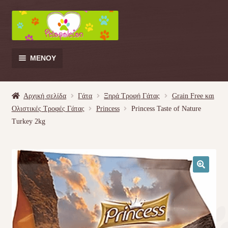
Απευθείας
Μετάβαση
μετάβαση
σε
στην
περιεχόμενο
πλοήγηση
ΜΕΝΟΎ
Products
search
Αρχική σελίδα
Γάτα
Ξηρά Τροφή Γάτας
Grain Free και
Ολιστικές Τροφές Γάτας
Princess
Princess Taste of Nature
Γάτα
Turkey 2kg
Σκύλος
Κουνέλι
🔍
Πουλί
Κρεβατάκια