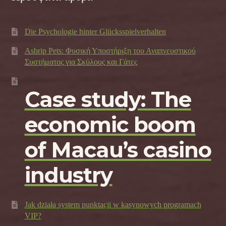
Die Psychologie hinter Glücksspielverhalten
Asbrip Pets: Φυσική Υποστήριξη του Αναπνευστικού
Συστήματος για Σκύλους και Γάτες
Case study: The
economic boom
of Macau’s casino
industry
Jak działa system punktacji w kasynowych programach
VIP?