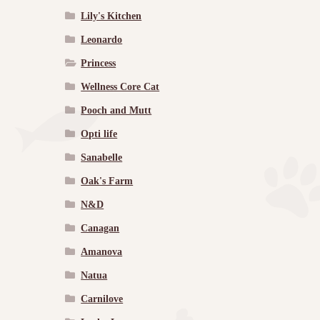
Lily's Kitchen
Leonardo
Princess
Wellness Core Cat
Pooch and Mutt
Opti life
Sanabelle
Oak's Farm
N&D
Canagan
Amanova
Natua
Carnilove