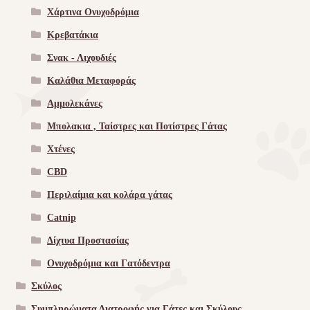
Χάρτινα Ονυχοδρόμια
Κρεβατάκια
Σνακ - Λιχουδιές
Καλάθια Μεταφοράς
Αμμολεκάνες
Μπολακια , Ταίστρες και Ποτίστρες Γάτας
Χτένες
CBD
Περιλαίμια και κολάρα γάτας
Catnip
Δίχτυα Προστασίας
Ονυχοδρόμια και Γατόδεντρα
Σκύλος
Συμπληρώματα Διατροφής για Γάτες και Σκύλους