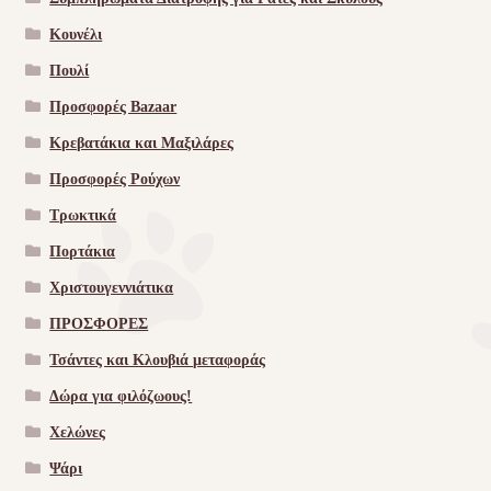
Κουνέλι
Πουλί
Προσφορές Bazaar
Κρεβατάκια και Μαξιλάρες
Προσφορές Ρούχων
Τρωκτικά
Πορτάκια
Χριστουγεννιάτικα
ΠΡΟΣΦΟΡΕΣ
Τσάντες και Κλουβιά μεταφοράς
Δώρα για φιλόζωους!
Χελώνες
Ψάρι