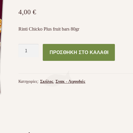
4,00
€
Rinti Chicko Plus fruit bars 80gr
Rinti
ΠΡΟΣΘΉΚΗ ΣΤΟ ΚΑΛΆΘΙ
Chicko
Plus
fruit
bars
Κατηγορίες:
Σκύλος
,
Σνακ - Λιχουδιές
80gr
ποσότητα