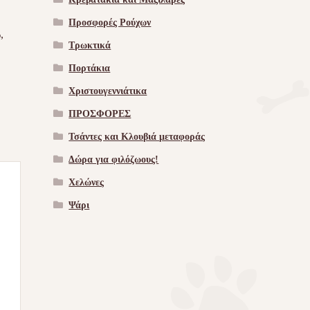
Προσφορές Ρούχων
,
Τρωκτικά
Πορτάκια
Χριστουγεννιάτικα
ΠΡΟΣΦΟΡΕΣ
Τσάντες και Κλουβιά μεταφοράς
Δώρα για φιλόζωους!
Χελώνες
Ψάρι