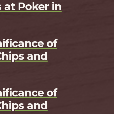
 at Poker in
ificance of
Chips and
ificance of
Chips and