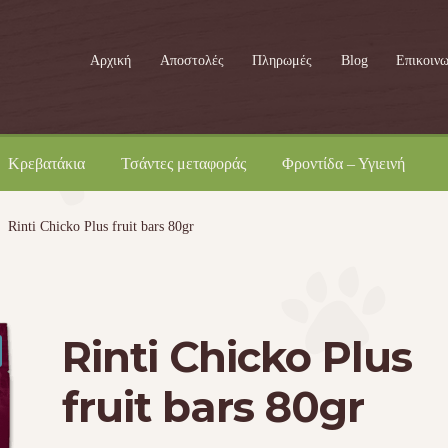
Αρχική
Αποστολές
Πληρωμές
Blog
Επικοινω
Κρεβατάκια
Τσάντες μεταφοράς
Φροντίδα – Υγιεινή
Rinti Chicko Plus fruit bars 80gr
Rinti Chicko Plus
fruit bars 80gr