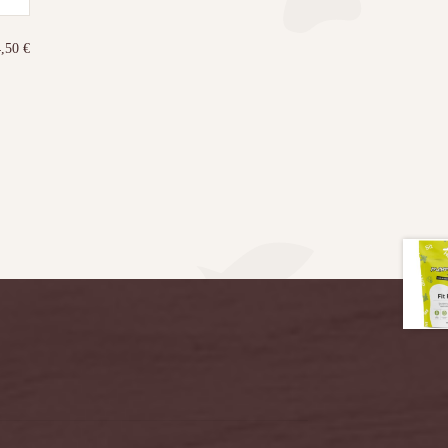
4,50
€