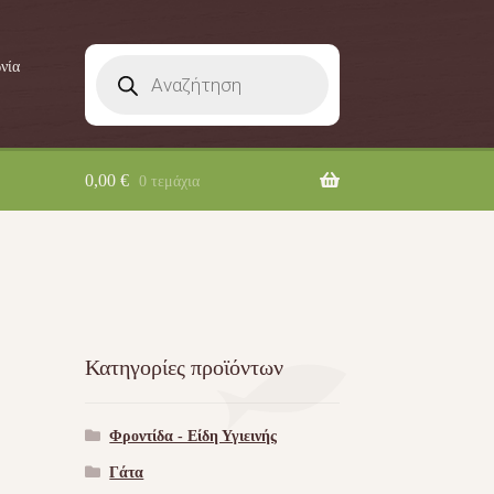
Products
νία
search
0,00
€
0 τεμάχια
Κατηγορίες προϊόντων
Φροντίδα - Είδη Υγιεινής
Γάτα