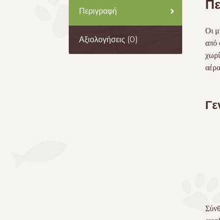
Πε
Περιγραφή
Οι μ
Αξιολογήσεις (0)
από 
χωρί
αέρα
Γε
Σύνθ