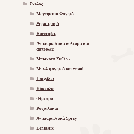
Σκύλος
Μαγειρευτο Φαγητό
Ξηρά τροφή
Κονσέρβες
Αντιπαρασιτικά κολλάρα και
αμπουλες
Μπισκότα Σκύλου
Μπωλ φαγητού και νερού
Παιχνίδια
Κόκκαλα
Φίμωτρα
Ρουχαλάκια
Αντιπαρασιτικά Spray
Dentastix