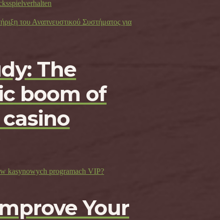
cksspielverhalten
τήριξη του Αναπνευστικού Συστήματος για
udy: The
c boom of
 casino
ji w kasynowych programach VIP?
Improve Your