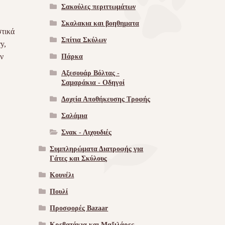
Σακούλες περιττωμάτων
Σκαλακια και βοηθηματα
στικά
Σπίτια Σκύλων
y,
ν
Πάρκα
Αξεσουάρ Βόλτας -
Σαμαράκια - Οδηγοί
Δοχεία Αποθήκευσης Τροφής
Σαλάμια
Σνακ - Λιχουδιές
Συμπληρώματα Διατροφής για
Γάτες και Σκύλους
Κουνέλι
Πουλί
Προσφορές Bazaar
Κρεβατάκια και Μαξιλάρες