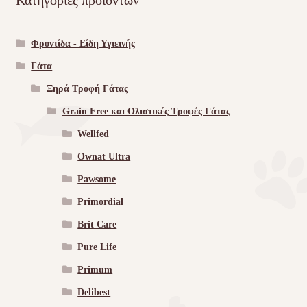
Κατηγορίες προϊόντων
Φροντίδα - Είδη Υγιεινής
Γάτα
Ξηρά Τροφή Γάτας
Grain Free και Ολιστικές Τροφές Γάτας
Wellfed
Ownat Ultra
Pawsome
Primordial
Brit Care
Pure Life
Primum
Delibest