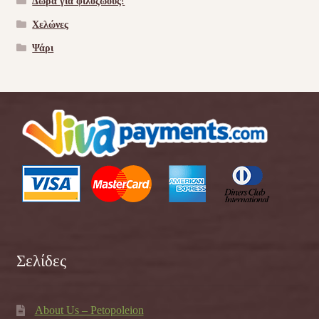
Δώρα για φιλόζωους!
Χελώνες
Ψάρι
Σελίδες
About Us – Petopoleion