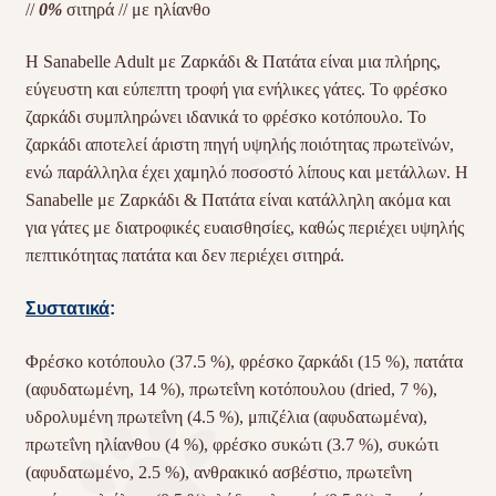
//
0%
σιτηρά // με ηλίανθο
Η Sanabelle Adult με Ζαρκάδι & Πατάτα είναι μια πλήρης,
εύγευστη και εύπεπτη τροφή για ενήλικες γάτες. Το φρέσκο
ζαρκάδι συμπληρώνει ιδανικά το φρέσκο κοτόπουλο. Το
ζαρκάδι αποτελεί άριστη πηγή υψηλής ποιότητας πρωτεϊνών,
ενώ παράλληλα έχει χαμηλό ποσοστό λίπους και μετάλλων. Η
Sanabelle με Ζαρκάδι & Πατάτα είναι κατάλληλη ακόμα και
για γάτες με διατροφικές ευαισθησίες, καθώς περιέχει υψηλής
πεπτικότητας πατάτα και δεν περιέχει σιτηρά.
Συστατικά
:
Φρέσκο κοτόπουλο (37.5 %), φρέσκο ζαρκάδι (15 %), πατάτα
(αφυδατωμένη, 14 %), πρωτεΐνη κοτόπουλου (dried, 7 %),
υδρολυμένη πρωτεΐνη (4.5 %), μπιζέλια (αφυδατωμένα),
πρωτεΐνη ηλίανθου (4 %), φρέσκο συκώτι (3.7 %), συκώτι
(αφυδατωμένο, 2.5 %), ανθρακικό ασβέστιο, πρωτεΐνη