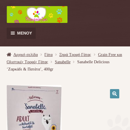
Απευθείας
Μετάβαση
μετάβαση
σε
στην
περιεχόμενο
πλοήγηση
ΜΕΝΟΎ
Products
search
Αρχική σελίδα
Γάτα
Ξηρά Τροφή Γάτας
Grain Free και
Ολιστικές Τροφές Γάτας
Sanabelle
Sanabelle Delicious
Γάτα
‘Ζαρκάδι & Πατάτα’, 400gr
Σκύλος
Κουνέλι
🔍
Πουλί
Κρεβατάκια