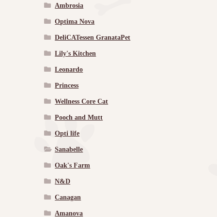
Ambrosia
Optima Nova
DeliCATessen GranataPet
Lily's Kitchen
Leonardo
Princess
Wellness Core Cat
Pooch and Mutt
Opti life
Sanabelle
Oak's Farm
N&D
Canagan
Amanova