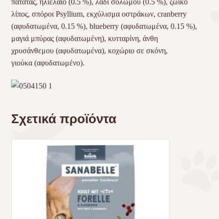
πατάτας, ηλιέλαιο (0.5 %), λάδι σολωμού (0.5 %), ζωικό
λίπος, σπόροι Psyllium, εκχύλισμα οστράκων, cranberry
(αφυδατωμένα, 0.15 %), blueberry (αφυδατωμένα, 0.15 %),
μαγιά μπύρας (αφυδατωμένη), κυτταρίνη, άνθη
χρυσάνθεμου (αφυδατωμένα), κοχώριο σε σκόνη,
γιούκα (αφυδατωμένο).
Σχετικά προϊόντα