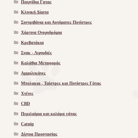
Παιχνίδια Γατας
Κλινική Δίαιτα
Συντριβάνια και Αυτόματες Ποτίστρες
Χάρτινα Ονυχοδρόμια
Κρεβατάκια
Σνακ - Λιχουδιές
Καλάθια Μεταφοράς
Αμμολεκάνες
Μπολακια , Ταίστρες και Ποτίστρες Γάτας
Χτένες
CBD
Περιλαίμια και κολάρα γάτας
Catnip
Δίχτυα Προστασίας