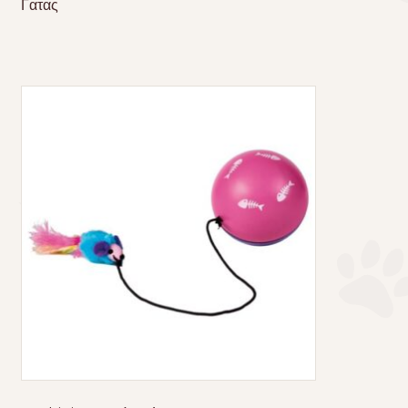
Γατας