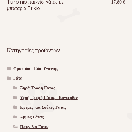
Turbinio παιχνίδι γάτας με
17,80
€
μπαταρία Trixie
Κατηγορίες προϊόντων
Φροντίδα - Είδη Υγιεινής
Γάτα
Ξηρά Τροφή Γάτας
Υγρή Τροφή Γάτας - Kονσερβες
Κρέμες και Σούπες Γατας
Άμμος Γάτας
Παιχνίδια Γατας