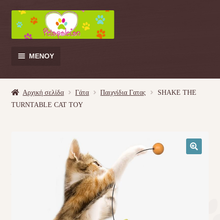
Απευθείας
Μετάβαση
μετάβαση
σε
στην
περιεχόμενο
πλοήγηση
ΜΕΝΟΎ
Products
search
Αρχική σελίδα
Γάτα
Παιχνίδια Γατας
SHAKE THE
TURNTABLE CAT TOY
Γάτα
Σκύλος
🔍
Κουνέλι
Πουλί
Κρεβατάκια