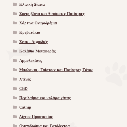
Κλινική Δίαιτα
Συντριβάνια και Αυτόματες Ποτίστρες
Χάρτινα Ονυχοδρόμια
Κρεβατάκια
Σνακ - Λιχουδιές
Καλάθια Μεταφοράς
Αμμολεκάνες
Μπολακια , Ταίστρες και Ποτίστρες Γάτας
Χτένες
CBD
Περιλαίμια και κολάρα γάτας
Catnip
Δίχτυα Προστασίας
Ονυχοδρόμια και Γατόδεντρα