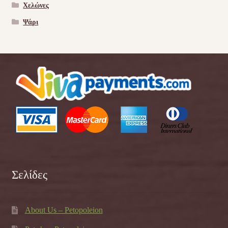
Χελώνες
Ψάρι
Σελίδες
About Us – Petopoleion