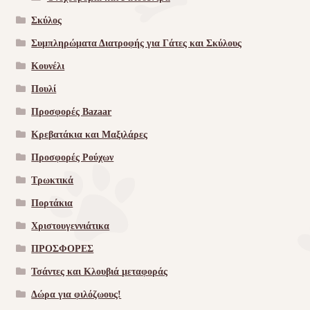
Σκύλος
Συμπληρώματα Διατροφής για Γάτες και Σκύλους
Κουνέλι
Πουλί
Προσφορές Bazaar
Κρεβατάκια και Μαξιλάρες
Προσφορές Ρούχων
Τρωκτικά
Πορτάκια
Χριστουγεννιάτικα
ΠΡΟΣΦΟΡΕΣ
Τσάντες και Κλουβιά μεταφοράς
Δώρα για φιλόζωους!