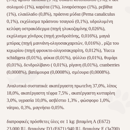
σολομού (1%), καρότα (1%), λιναρόσπορο (1%), ρεβίθια
(1%), ελαιόλαδο (0,8%), πράσινα μύδια (Perna canaliculus
0,1%), εκχύλισμα πράσινου τσαγιού (0,1%), υδρολυμένη
κελύφη οστρακόδερμα (πηγή γλυκοζαμίνης 0,026%),
εκχύλισμα χόνδρος (πηγή χονδροϊτίνης, 0,016%), μαγιά
μπύρας (πηγή μαννάνη-ολιγοσακχαριτών, 0,016%) , ρίζα του
κιχωρίου (πηγή φρουκτο-ολιγοσακχαρίτη, 0,012%), Yucca
schidigera (0,01%), φύκια (0,01%), ψύλλιο (0,01%), θυμάρι
(0,01%), δενδρολίβανο ( 0,01%), ρίγανη (0,01%), cranberries
(0,0008%), βατόμουρα (0,0008%), σμέουρα (0,0008%).
Αναλυτικά συστατικά: ακατέργαστη πρωτεΐνη 37,0%, λίπος
18,0%, ακατέργαστη τέφρα 7,5% , ακατέργαστη κυτταρίνη
3,0%, υγρασία 10,0%, ασβέστιο 1,3% , φώσφορο 1,0%,
νάτριο, 0,3%, μαγνήσιο 0,05%.
διατροφικές πρόσθετες ύλες σε 1 kg: βιταμίνη Α (E672)
23.000 IU, βιταμίνης D3 (E671) 940 IU, βιταμίνης Ε (3a700)