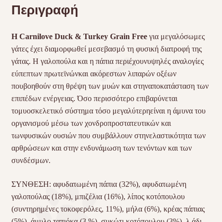
Περιγραφή
Η Carnilove Duck & Turkey Grain Free
για μεγαλόσωμες
γάτες έχει διαμορφωθεί μεσεβασμό τη φυσική διατροφή της
γάτας. Η γαλοπούλα και η πάπια περιέχουνυψηλές αναλογίες
εύπεπτων πρωτεϊνώνκαι ακόρεστων λιπαρών οξέων
πουβοηθούν στη θρέψη των μυών και στηναποκατάσταση των
επιπέδων ενέργειας. Όσο περισσότερο επιβαρύνεται
τομυοσκελετικό σύστημα τόσο μεγαλύτερηείναι η άμυνα του
οργανισμού μέσω των χονδροπροστατευτικών και
τωνφυσικών ουσιών που συμβάλλουν στηνελαστικότητα των
αρθρώσεων και στην ενδυνάμωση των τενόντων και των
συνδέσμων.
ΣΥΝΘΕΣΗ: αφυδατωμένη πάπια (32%), αφυδατωμένη
γαλοπούλας (18%), μπιζέλια (16%), λίπος κοτόπουλου
(συντηρημένες τοκοφερόλες, 11%), μήλα (6%), κρέας πάπιας
(5%), άμυλο ταπιόκα (3 %), συκώτι κοτόπουλου (3%), λ άδι