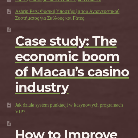
Asbrip Pets: Φυσική Υποστήριξη του Αναπνευστικού
Συστήματος για Σκύλους και Γάτες
Case study: The
economic boom
of Macau’s casino
industry
Jak działa system punktacji w kasynowych programach
VIP?
How to Improve