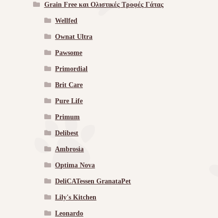
Grain Free και Ολιστικές Τροφές Γάτας
Wellfed
Ownat Ultra
Pawsome
Primordial
Brit Care
Pure Life
Primum
Delibest
Ambrosia
Optima Nova
DeliCATessen GranataPet
Lily's Kitchen
Leonardo