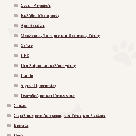
Σνακ - Λιχουδιές
Καλάθια Μεταφοράς
Αμμολεκάνες
Μπολακια , Ταίστρες και Ποτίστρες Γάτας
Χτένες
CBD
Περιλαίμια και κολάρα γάτας
Catnip
Δίχτυα Προστασίας
Ονυχοδρόμια και Γατόδεντρα
Σκύλος
Συμπληρώματα Διατροφής για Γάτες και Σκύλους
Κουνέλι
Πουλί