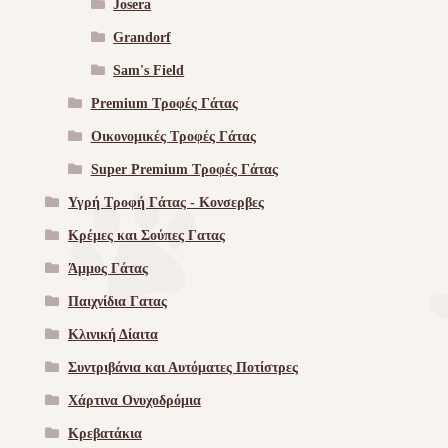
Josera
Grandorf
Sam's Field
Premium Τροφές Γάτας
Οικονομικές Τροφές Γάτας
Super Premium Τροφές Γάτας
Υγρή Τροφή Γάτας - Kονσερβες
Κρέμες και Σούπες Γατας
Άμμος Γάτας
Παιχνίδια Γατας
Κλινική Δίαιτα
Συντριβάνια και Αυτόματες Ποτίστρες
Χάρτινα Ονυχοδρόμια
Κρεβατάκια