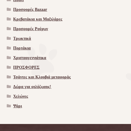
Προσφορές Bazaar
Κρεβατάκια και Μαξιλάρες
Προσφορές Ρούχων
Τρωκτικά
Πορτάκια
Χριστουγεννιάτικα
ΠΡΟΣΦΟΡΕΣ
Τσάντες και Κλουβιά μεταφοράς
Δώρα για φιλόζωους!
Χελώνες
Ψάρι