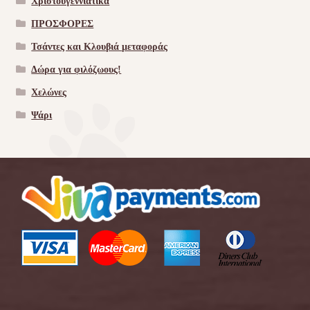
Χριστουγεννιάτικα
ΠΡΟΣΦΟΡΕΣ
Τσάντες και Κλουβιά μεταφοράς
Δώρα για φιλόζωους!
Χελώνες
Ψάρι