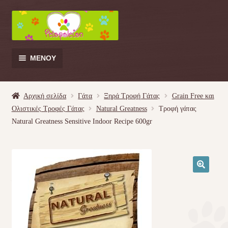
Απευθείας
Μετάβαση
μετάβαση
σε
στην
περιεχόμενο
πλοήγηση
ΜΕΝΟΎ
Products
search
Αρχική σελίδα
Γάτα
Ξηρά Τροφή Γάτας
Grain Free και
Ολιστικές Τροφές Γάτας
Natural Greatness
Τροφή γάτας
Γάτα
Natural Greatness Sensitive Indoor Recipe 600gr
Σκύλος
Κουνέλι
🔍
Πουλί
Κρεβατάκια