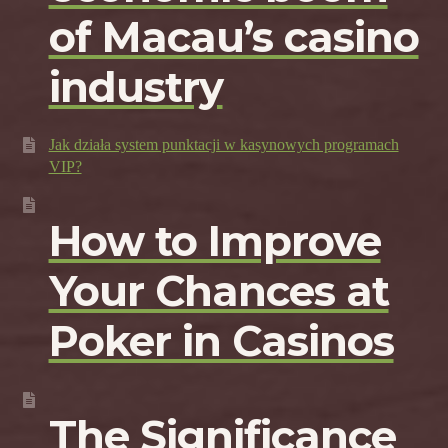
of Macau’s casino
industry
Jak działa system punktacji w kasynowych programach
VIP?
How to Improve
Your Chances at
Poker in Casinos
The Significance