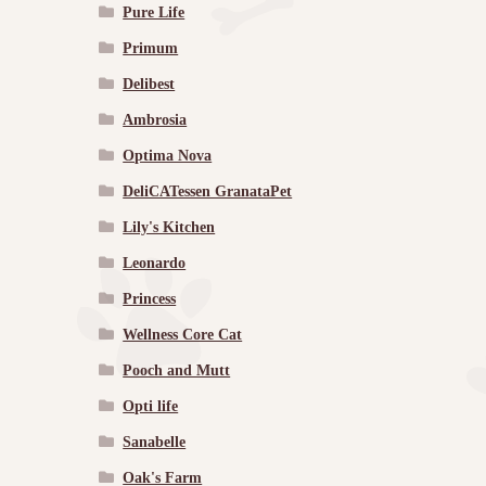
Pure Life
Primum
Delibest
Ambrosia
Optima Nova
DeliCATessen GranataPet
Lily's Kitchen
Leonardo
Princess
Wellness Core Cat
Pooch and Mutt
Opti life
Sanabelle
Oak's Farm