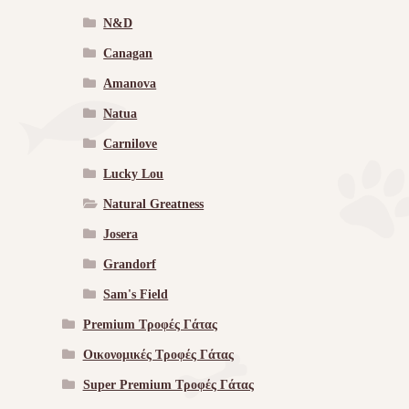
N&D
Canagan
Amanova
Natua
Carnilove
Lucky Lou
Natural Greatness
Josera
Grandorf
Sam's Field
Premium Τροφές Γάτας
Οικονομικές Τροφές Γάτας
Super Premium Τροφές Γάτας