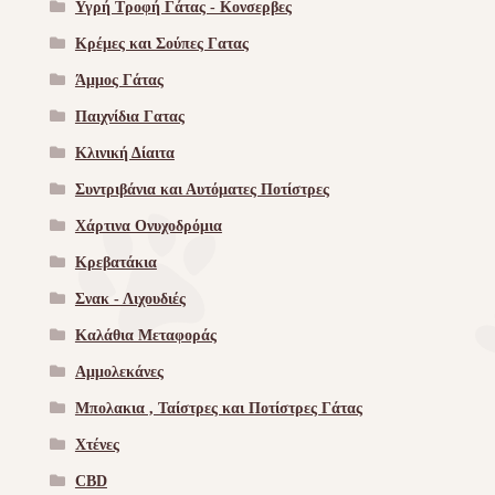
Υγρή Τροφή Γάτας - Kονσερβες
Κρέμες και Σούπες Γατας
Άμμος Γάτας
Παιχνίδια Γατας
Κλινική Δίαιτα
Συντριβάνια και Αυτόματες Ποτίστρες
Χάρτινα Ονυχοδρόμια
Κρεβατάκια
Σνακ - Λιχουδιές
Καλάθια Μεταφοράς
Αμμολεκάνες
Μπολακια , Ταίστρες και Ποτίστρες Γάτας
Χτένες
CBD