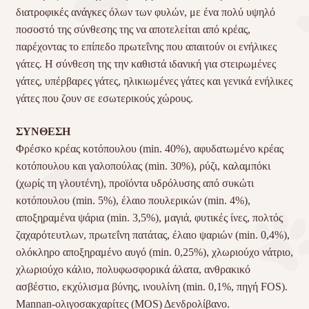
διατροφικές ανάγκες όλων των φυλών, με ένα πολύ υψηλό
ποσοστό της σύνθεσης της να αποτελείται από κρέας,
παρέχοντας το επίπεδο πρωτεΐνης που απαιτούν οι ενήλικες
γάτες. Η σύνθεση της την καθιστά ιδανική για στειρωμένες
γάτες, υπέρβαρες γάτες, ηλικιωμένες γάτες και γενικά ενήλικες
γάτες που ζουν σε εσωτερικούς χώρους.
ΣΥΝΘΕΣΗ
Φρέσκο κρέας κοτόπουλου (min. 40%), αφυδατωμένο κρέας
κοτόπουλου και γαλοπούλας (min. 30%), ρύζι, καλαμπόκι
(χωρίς τη γλουτένη), προϊόντα υδρόλυσης από συκώτι
κοτόπουλου (min. 5%), έλαιο πουλερικών (min. 4%),
αποξηραμένα ψάρια (min. 3,5%), μαγιά, φυτικές ίνες, πολτός
ζαχαρότευτλων, πρωτεΐνη πατάτας, έλαιο ψαριών (min. 0,4%),
ολόκληρο αποξηραμένο αυγό (min. 0,25%), χλωριούχο νάτριο,
χλωριούχο κάλιο, πολυφωσφορικά άλατα, ανθρακικό
ασβέστιο, εκχύλισμα βύνης, ινουλίνη (min. 0,1%, πηγή
FOS
).
Mannan-ολιγοσακχαρίτες (
MOS
) Δενδρολίβανο.