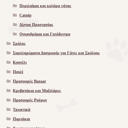
Περιλαίμια και κολάρα γάτας
Catnip
Δίχτυα Προστασίας
Ονυχοδρόμια και Γατόδεντρα
Σκύλος
Συμπληρώματα Διατροφής για Γάτες και Σκύλους
Κουνέλι
Πουλί
Προσφορές Bazaar
Κρεβατάκια και Μαξιλάρες
Προσφορές Ρούχων
Τρωκτικά
Πορτάκια