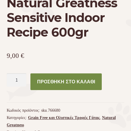
Natural Greatness
Sensitive Indoor
Recipe 600gr
9,00
€
Τροφή
ΠΡΟΣΘΉΚΗ ΣΤΟ ΚΑΛΆΘΙ
γάτας
Natural
Greatness
Sensitive
Κωδικός προϊόντος:
sku.766680
Indoor
Κατηγορίες:
Grain Free και Ολιστικές Τροφές Γάτας
,
Natural
Recipe
Greatness
600gr