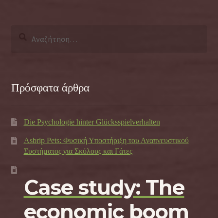
Αναζήτηση
για:
Πρόσφατα άρθρα
Die Psychologie hinter Glücksspielverhalten
Asbrip Pets: Φυσική Υποστήριξη του Αναπνευστικού
Συστήματος για Σκύλους και Γάτες
Case study: The
economic boom