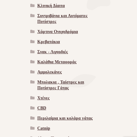
Κλινική Δίαιτα
Συντριβάνια και Αυτόματες
Ποτίστρες
Χάρτινα Ονυχοδρόμια
Κρεβατάκια
Σνακ - Λιχουδιές
Καλάθια Μεταφοράς
Αμμολεκάνες
Μπολακια , Ταίστρες και
Ποτίστρες Γάτας
Χτένες
CBD
Περιλαίμια και κολάρα γάτας
Catnip