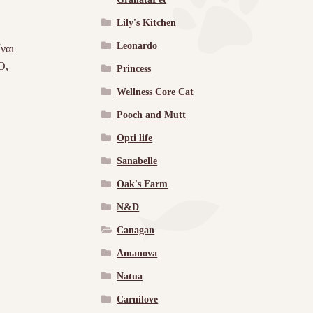
Lily's Kitchen
Leonardo
ναι
Ο,
Princess
Wellness Core Cat
Pooch and Mutt
Opti life
Sanabelle
Oak's Farm
N&D
Canagan
Amanova
Natua
Carnilove