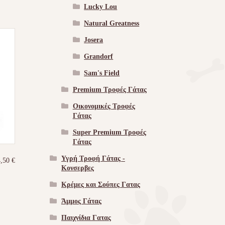
Lucky Lou
Natural Greatness
Josera
Grandorf
Sam's Field
Premium Τροφές Γάτας
Οικονομικές Τροφές
Γάτας
Super Premium Τροφές
Γάτας
Υγρή Τροφή Γάτας -
4,50
€
Kονσερβες
Κρέμες και Σούπες Γατας
Άμμος Γάτας
Παιχνίδια Γατας