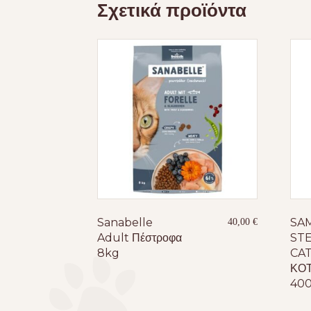
Σχετικά προϊόντα
Sanabelle
SAM
40,00
€
Adult Πέστροφα
STE
8kg
CA
ΚΟ
400