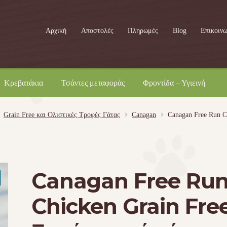
Αρχική
Αποστολές
Πληρωμές
Blog
Επικοινω
Κρεβατάκια
Τσάντες μεταφοράς
Φροντίδα – Υγιεινή
Grain Free και Ολιστικές Τροφές Γάτας
Canagan
Canagan Free Run C
Canagan Free Ru
Chicken Grain Fre