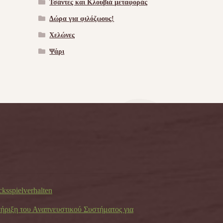
Τσάντες και Κλουβιά μεταφοράς
Δώρα για φιλόζωους!
Χελώνες
Ψάρι
cksspielverhalten
τήριξη του Αναπνευστικού Συστήματος για