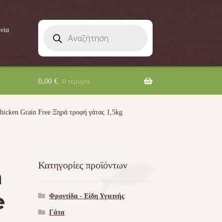
Products
νία
search
0,00
€
0 τεμάχια
hicken Grain Free Ξηρά τροφή γάτας 1,5kg
Κατηγορίες προϊόντων
n
e
Φροντίδα - Είδη Υγιεινής
Γάτα