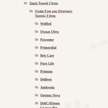
Ξηρά Τροφή Γάτας
Grain Free και Ολιστικές
Τροφές Γάτας
Wellfed
Ownat Ultra
Pawsome
Primordial
Brit Care
Pure Life
Primum
Delibest
Ambrosia
Optima Nova
DeliCATessen
GranataPet