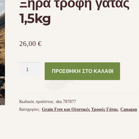
Ξηρά τροφή γάτας
1,5kg
26,00
€
Canagan
ΠΡΟΣΘΉΚΗ ΣΤΟ ΚΑΛΆΘΙ
Free
Run
Chicken
Grain
Κωδικός προϊόντος:
sku.787877
Free
Κατηγορίες:
Grain Free και Ολιστικές Τροφές Γάτας
,
Canagan
Ξηρά
τροφή
γάτας
1,5kg