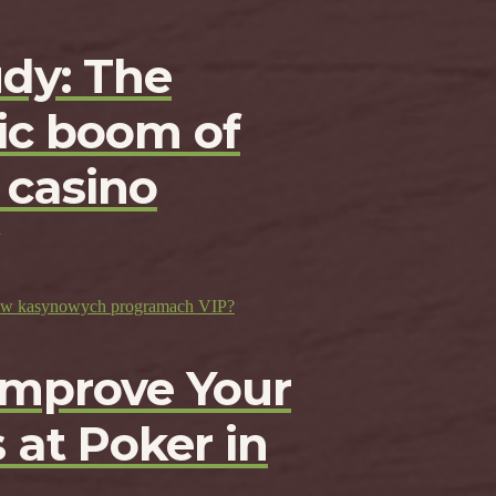
udy: The
c boom of
 casino
ji w kasynowych programach VIP?
Improve Your
 at Poker in