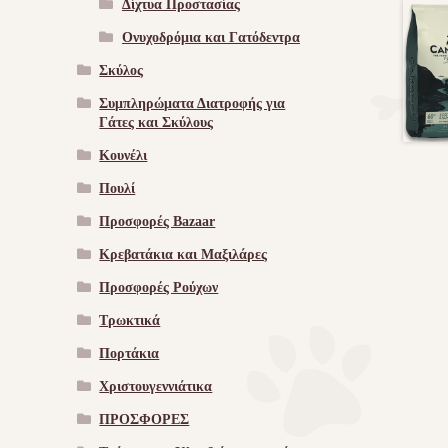
Δίχτυα Προστασίας
Ονυχοδρόμια και Γατόδεντρα
Σκύλος
Συμπληρώματα Διατροφής για
Γάτες και Σκύλους
Κουνέλι
Πουλί
Προσφορές Bazaar
Κρεβατάκια και Μαξιλάρες
Προσφορές Ρούχων
Τρωκτικά
Πορτάκια
Χριστουγεννιάτικα
ΠΡΟΣΦΟΡΕΣ