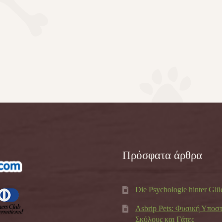
Πρόσφατα άρθρα
Die Psychologie hinter Glü
Asbrip Pets: Φυσική Υποσ
Σκύλους και Γάτες