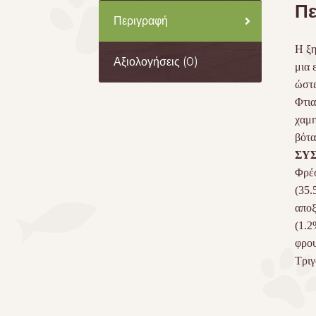
Πε
Περιγραφή
Η ξ
Αξιολογήσεις (0)
μια 
ώστε
Φτια
χαμη
βότα
ΣΥΣ
Φρέ
(35.
απο
(1.2
φρου
Τριγ