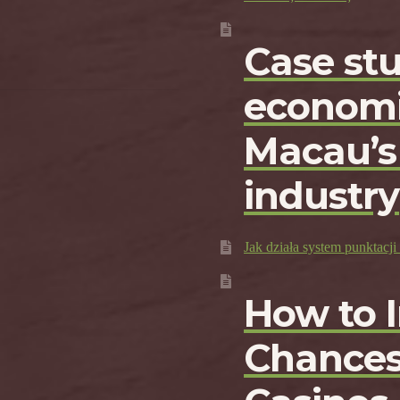
Case st
economi
Macau’s
industry
Jak działa system punktac
How to 
Chances