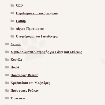
CBD
Περιλαίμια και κολάρα γάτας
Catnip
Δίχτυα Προστασίας
Ονυχοδρόμια και Γατόδεντρα
Σκύλος
Συμπληρώματα Διατροφής για Γάτες και Σκύλους
Κουνέλι
Πουλί
Προσφορές Bazaar
Κρεβατάκια και Μαξιλάρες
Προσφορές Ρούχων
Τρωκτικά