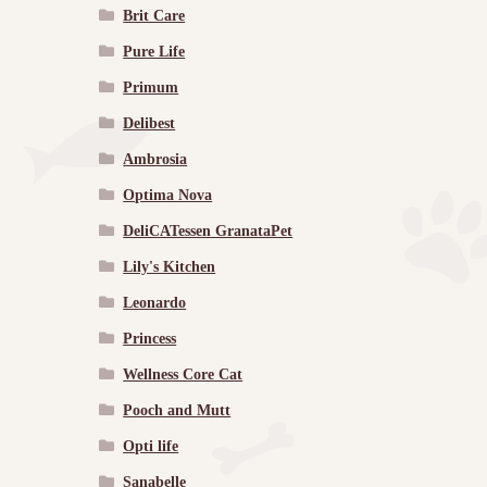
Brit Care
Pure Life
Primum
Delibest
Ambrosia
Optima Nova
DeliCATessen GranataPet
Lily's Kitchen
Leonardo
Princess
Wellness Core Cat
Pooch and Mutt
Opti life
Sanabelle