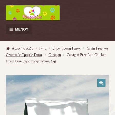
Απευθείας
Μετάβαση
μετάβαση
σε
στην
περιεχόμενο
πλοήγηση
ΜΕΝΟΎ
Products
search
Αρχική σελίδα
Γάτα
Ξηρά Τροφή Γάτας
Grain Free και
Ολιστικές Τροφές Γάτας
Canagan
Canagan Free Run Chicken
Γάτα
Grain Free Ξηρά τροφή γάτας 4kg
Σκύλος
Κουνέλι
🔍
Πουλί
Κρεβατάκια