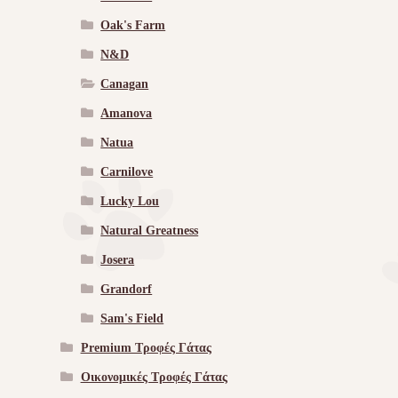
Oak's Farm
N&D
Canagan
Amanova
Natua
Carnilove
Lucky Lou
Natural Greatness
Josera
Grandorf
Sam's Field
Premium Τροφές Γάτας
Οικονομικές Τροφές Γάτας