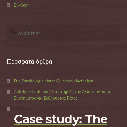
Σύνδεση
Αναζήτηση
για:
Πρόσφατα άρθρα
Die Psychologie hinter Glücksspielverhalten
Asbrip Pets: Φυσική Υποστήριξη του Αναπνευστικού
Συστήματος για Σκύλους και Γάτες
Case study: The