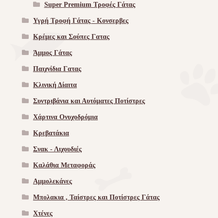
Super Premium Τροφές Γάτας
Υγρή Τροφή Γάτας - Kονσερβες
Κρέμες και Σούπες Γατας
Άμμος Γάτας
Παιχνίδια Γατας
Κλινική Δίαιτα
Συντριβάνια και Αυτόματες Ποτίστρες
Χάρτινα Ονυχοδρόμια
Κρεβατάκια
Σνακ - Λιχουδιές
Καλάθια Μεταφοράς
Αμμολεκάνες
Μπολακια , Ταίστρες και Ποτίστρες Γάτας
Χτένες