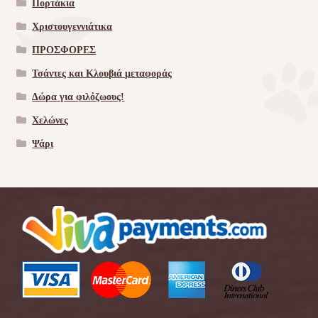
Πορτάκια
Χριστουγεννιάτικα
ΠΡΟΣΦΟΡΕΣ
Τσάντες και Κλουβιά μεταφοράς
Δώρα για φιλόζωους!
Χελώνες
Ψάρι