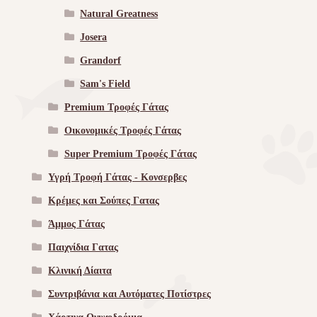
Natural Greatness
Josera
Grandorf
Sam's Field
Premium Τροφές Γάτας
Οικονομικές Τροφές Γάτας
Super Premium Τροφές Γάτας
Υγρή Τροφή Γάτας - Kονσερβες
Κρέμες και Σούπες Γατας
Άμμος Γάτας
Παιχνίδια Γατας
Κλινική Δίαιτα
Συντριβάνια και Αυτόματες Ποτίστρες