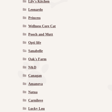
Lily's Kitchen
Leonardo
Princess
Wellness Core Cat
Pooch and Mutt
Opti life
Sanabelle
Oak's Farm
N&D
Canagan
Amanova
Natua
Carnilove
Lucky Lou