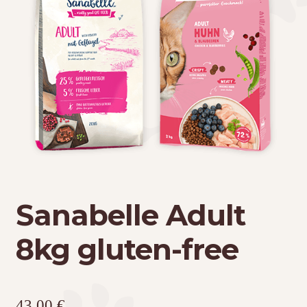
Τσάντες μεταφοράς
Επικοινωνία
Φροντίδα – Είδη Υγιεινής
Sanabelle Adult
8kg gluten-free
43,00
€