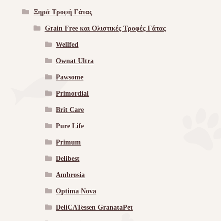
Ξηρά Τροφή Γάτας
Grain Free και Ολιστικές Τροφές Γάτας
Wellfed
Ownat Ultra
Pawsome
Primordial
Brit Care
Pure Life
Primum
Delibest
Ambrosia
Optima Nova
DeliCATessen GranataPet