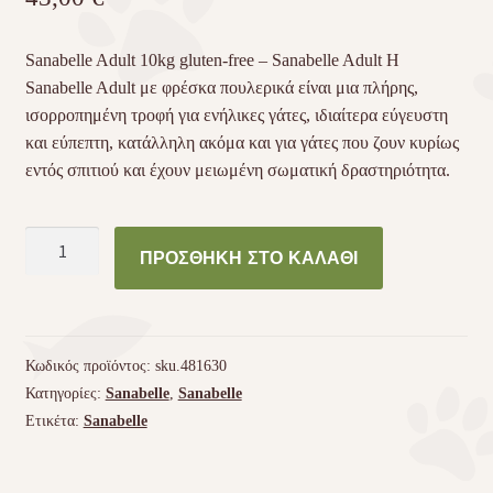
Sanabelle Adult 10kg gluten-free – Sanabelle Adult Η
Sanabelle Adult με φρέσκα πουλερικά είναι μια πλήρης,
ισορροπημένη τροφή για ενήλικες γάτες, ιδιαίτερα εύγευστη
και εύπεπτη, κατάλληλη ακόμα και για γάτες που ζουν κυρίως
εντός σπιτιού και έχουν μειωμένη σωματική δραστηριότητα.
Sanabelle
ΠΡΟΣΘΉΚΗ ΣΤΟ ΚΑΛΆΘΙ
Adult
8kg
gluten-
free
Κωδικός προϊόντος:
sku.481630
ποσότητα
Κατηγορίες:
Sanabelle
,
Sanabelle
Ετικέτα:
Sanabelle