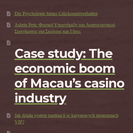
Die Psychologie hinter Glücksspielverhalten
Asbrip Pets: Φυσική Υποστήριξη του Αναπνευστικού
Συστήματος για Σκύλους και Γάτες
Case study: The
economic boom
of Macau’s casino
industry
Jak działa system punktacji w kasynowych programach
VIP?