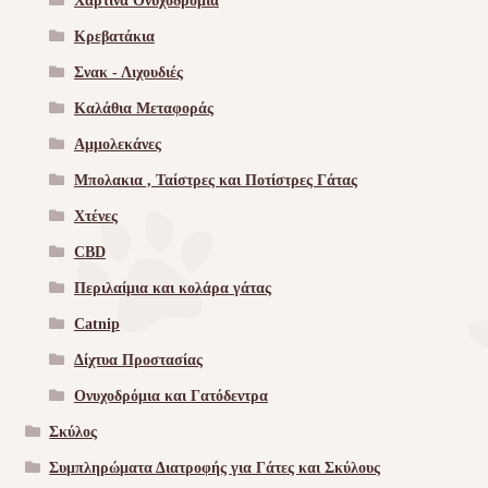
Χάρτινα Ονυχοδρόμια
Κρεβατάκια
Σνακ - Λιχουδιές
Καλάθια Μεταφοράς
Αμμολεκάνες
Μπολακια , Ταίστρες και Ποτίστρες Γάτας
Χτένες
CBD
Περιλαίμια και κολάρα γάτας
Catnip
Δίχτυα Προστασίας
Ονυχοδρόμια και Γατόδεντρα
Σκύλος
Συμπληρώματα Διατροφής για Γάτες και Σκύλους