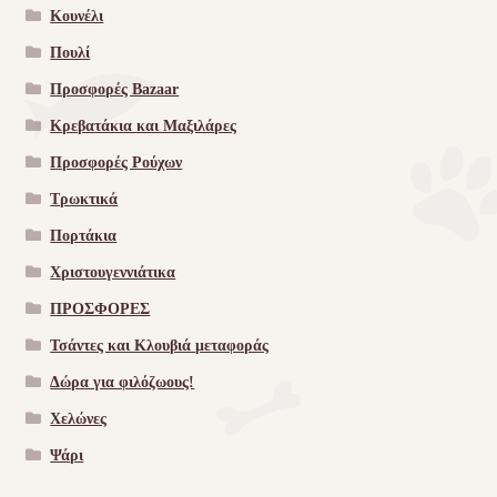
Κουνέλι
Πουλί
Προσφορές Bazaar
Κρεβατάκια και Μαξιλάρες
Προσφορές Ρούχων
Τρωκτικά
Πορτάκια
Χριστουγεννιάτικα
ΠΡΟΣΦΟΡΕΣ
Τσάντες και Κλουβιά μεταφοράς
Δώρα για φιλόζωους!
Χελώνες
Ψάρι