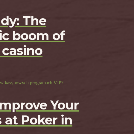
udy: The
c boom of
 casino
ji w kasynowych programach VIP?
Improve Your
 at Poker in