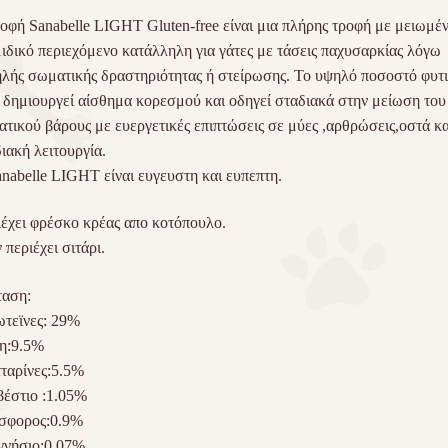
οφή Sanabelle
LIGHT
Gluten-free είναι μια πλήρης τροφή με μειωμέ
ιδικό περιεχόμενο κατάλληλη για γάτες με τάσεις παχυσαρκίας λόγω
λής σωματικής δραστηριότητας ή στείρωσης. Το υψηλό ποσοστό φυτ
 δημιουργεί αίσθημα κορεσμού και οδηγεί σταδιακά στην μείωση του
τικού βάρους με ευεργετικές επιπτώσεις σε μύες ,αρθρώσεις,οστά κα
ιακή λειτουργία.
nabelle
LIGHT
είναι ευγευστη και ευπεπτη.
έχει φρέσκο κρέας απο κοτόπουλο.
 περιέχει σιτάρι.
ταση:
τεϊνες: 29%
η:9.5%
ταρίνες:5.5%
έστιο :1.05%
σφορος:0.9%
γνήσιο:0.07%