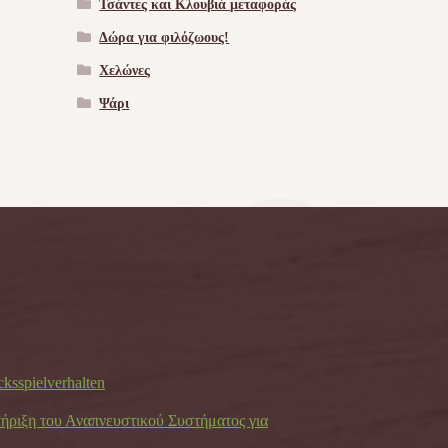
Τσάντες και Κλουβιά μεταφοράς
Δώρα για φιλόζωους!
Χελώνες
Ψάρι
cksspielverhalten
τήριξη του Αναπνευστικού Συστήματος για