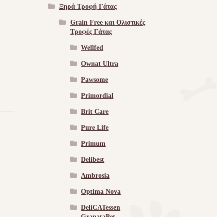
Ξηρά Τροφή Γάτας
Grain Free και Ολιστικές
Τροφές Γάτας
Wellfed
Ownat Ultra
Pawsome
Primordial
Brit Care
Pure Life
Primum
Delibest
Ambrosia
Optima Nova
DeliCATessen
GranataPet