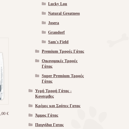
Lucky Lou
Natural Greatness
Josera
Grandorf
Sam's Field
Premium Τροφές Γάτας
Οικονομικές Τροφές
Γάτας
Super Premium Τροφές
Γάτας
Υγρή Τροφή Γάτας -
Kονσερβες
Κρέμες και Σούπες Γατας
3,00
€
Άμμος Γάτας
Παιχνίδια Γατας