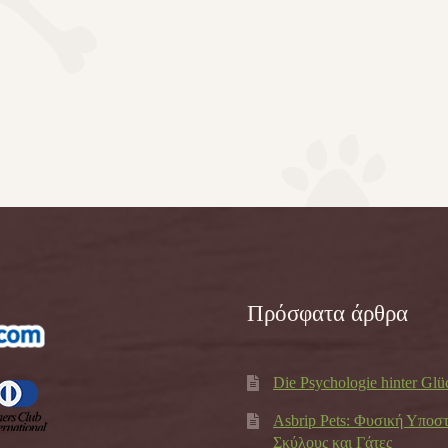
Πρόσφατα άρθρα
Die Psychologie hinter Glü
Asbrip Pets: Φυσική Υποσ
Σκύλους και Γάτες