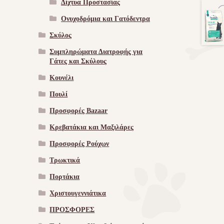
Δίχτυα Προστασίας
Ονυχοδρόμια και Γατόδεντρα
Σκύλος
Συμπληρώματα Διατροφής για
Γάτες και Σκύλους
Κουνέλι
Πουλί
Προσφορές Bazaar
Κρεβατάκια και Μαξιλάρες
Προσφορές Ρούχων
Τρωκτικά
Πορτάκια
Χριστουγεννιάτικα
ΠΡΟΣΦΟΡΕΣ