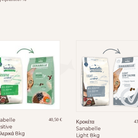
abelle
40,50
€
Κροκέτα
4
sitive
Sanabelle
λερικά 8kg
Light 8kg