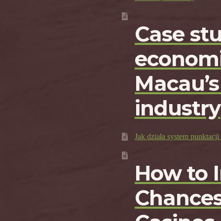
Case st
economi
Macau’s
industry
Jak działa system punktac
How to 
Chances