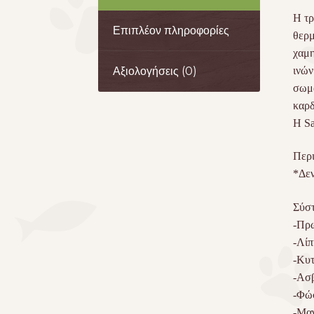
Η τρ
Επιπλέον πληροφορίες
θερμ
χαμη
ινών
Αξιολογήσεις (0)
σωμα
καρδ
Η Sa
Περι
*Δεν
Σύσ
-Πρω
-Λίπ
-Κυτ
-Ασβ
-Φώ
-Μα