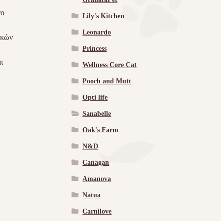
νο
Lily's Kitchen
Leonardo
ικών
Princess
ι
Wellness Core Cat
Pooch and Mutt
Opti life
Sanabelle
Oak's Farm
N&D
Canagan
Amanova
Natua
Carnilove