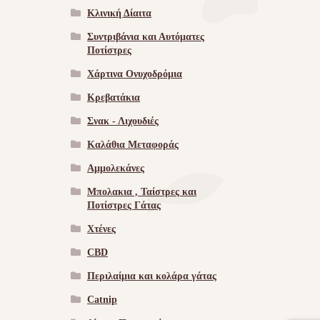
Κλινική Δίαιτα
Συντριβάνια και Αυτόματες
Ποτίστρες
Χάρτινα Ονυχοδρόμια
Κρεβατάκια
Σνακ - Λιχουδιές
Καλάθια Μεταφοράς
Αμμολεκάνες
Μπολακια , Ταίστρες και
Ποτίστρες Γάτας
Χτένες
CBD
Περιλαίμια και κολάρα γάτας
Catnip