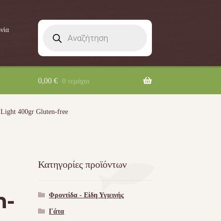
Products
νία
search
0,00
€
0 τεμάχια
Light 400gr Gluten-free
Κατηγορίες προϊόντων
n-
Φροντίδα - Είδη Υγιεινής
Γάτα