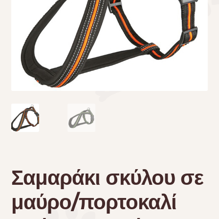
Τσάντες μεταφοράς
Επικοινωνία
Φροντίδα – Είδη Υγιεινής
Σαμαράκι σκύλου σε
μαύρο/πορτοκαλί