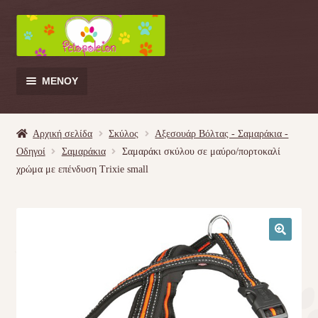
Απευθείας
Μετάβαση
μετάβαση
σε
στην
περιεχόμενο
πλοήγηση
ΜΕΝΟΎ
Products
search
Αρχική σελίδα
Σκύλος
Αξεσουάρ Βόλτας - Σαμαράκια -
Οδηγοί
Σαμαράκια
Σαμαράκι σκύλου σε μαύρο/πορτοκαλί
Γάτα
χρώμα με επένδυση Trixie small
Σκύλος
Κουνέλι
🔍
Πουλί
Κρεβατάκια