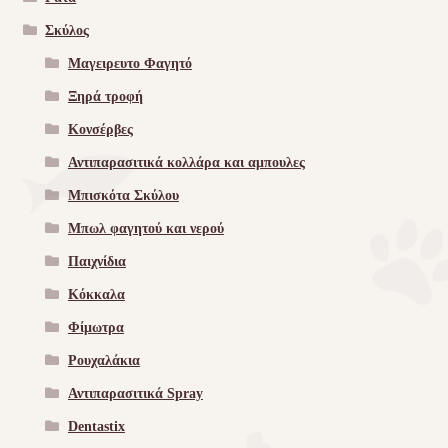
Σκύλος
Μαγειρευτο Φαγητό
Ξηρά τροφή
Κονσέρβες
Αντιπαρασιτικά κολλάρα και αμπουλες
Μπισκότα Σκύλου
Μπωλ φαγητού και νερού
Παιχνίδια
Κόκκαλα
Φίμωτρα
Ρουχαλάκια
Αντιπαρασιτικά Spray
Dentastix