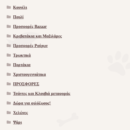
Κουνέλι
Πουλί
Προσφορές Bazaar
Κρεβατάκια και Μαξιλάρες
Προσφορές Ρούχων
Τρωκτικά
Πορτάκια
Χριστουγεννιάτικα
ΠΡΟΣΦΟΡΕΣ
Τσάντες και Κλουβιά μεταφοράς
Δώρα για φιλόζωους!
Χελώνες
Ψάρι