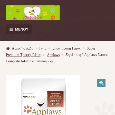
Απευθείας
Μετάβαση
μετάβαση
σε
στην
περιεχόμενο
πλοήγηση
ΜΕΝΟΎ
Products
search
Αρχική σελίδα
Γάτα
Ξηρά Τροφή Γάτας
Super
Premium Τροφές Γάτας
Applaws
Ξηρά τροφή Applaws Natural
Γάτα
Complete Adult Cat Salmon 2kg
Σκύλος
Κουνέλι
🔍
Πουλί
Κρεβατάκια