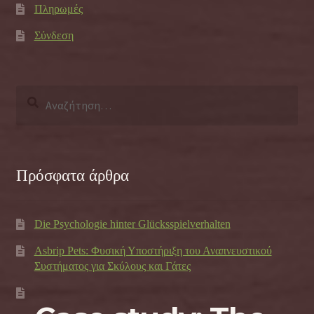
Πληρωμές
Σύνδεση
Αναζήτηση
για:
Πρόσφατα άρθρα
Die Psychologie hinter Glücksspielverhalten
Asbrip Pets: Φυσική Υποστήριξη του Αναπνευστικού
Συστήματος για Σκύλους και Γάτες