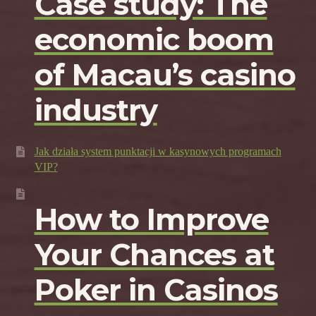
Case study: The
economic boom
of Macau’s casino
industry
Jak działa system punktacji w kasynowych programach
VIP?
How to Improve
Your Chances at
Poker in Casinos