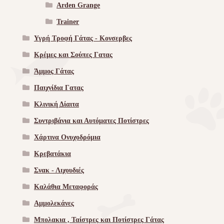
Arden Grange
Trainer
Υγρή Τροφή Γάτας - Kονσερβες
Κρέμες και Σούπες Γατας
Άμμος Γάτας
Παιχνίδια Γατας
Κλινική Δίαιτα
Συντριβάνια και Αυτόματες Ποτίστρες
Χάρτινα Ονυχοδρόμια
Κρεβατάκια
Σνακ - Λιχουδιές
Καλάθια Μεταφοράς
Αμμολεκάνες
Μπολακια , Ταίστρες και Ποτίστρες Γάτας