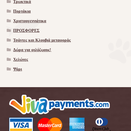
Τρωκτικά
Πορτάκια
Χριστουγεννιάτικα
ΠΡΟΣΦΟΡΕΣ
Τσάντες και Κλουβιά μεταφοράς
Δώρα για φιλόζωους!
Χελώνες
Ψάρι