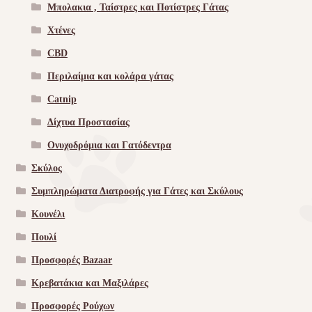
Μπολακια , Ταίστρες και Ποτίστρες Γάτας
Χτένες
CBD
Περιλαίμια και κολάρα γάτας
Catnip
Δίχτυα Προστασίας
Ονυχοδρόμια και Γατόδεντρα
Σκύλος
Συμπληρώματα Διατροφής για Γάτες και Σκύλους
Κουνέλι
Πουλί
Προσφορές Bazaar
Κρεβατάκια και Μαξιλάρες
Προσφορές Ρούχων