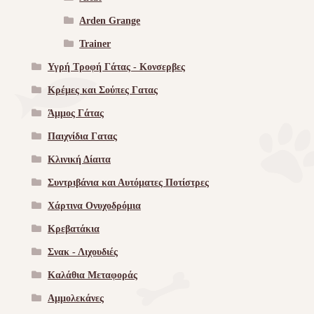
Arden Grange
Trainer
Υγρή Τροφή Γάτας - Kονσερβες
Κρέμες και Σούπες Γατας
Άμμος Γάτας
Παιχνίδια Γατας
Κλινική Δίαιτα
Συντριβάνια και Αυτόματες Ποτίστρες
Χάρτινα Ονυχοδρόμια
Κρεβατάκια
Σνακ - Λιχουδιές
Καλάθια Μεταφοράς
Αμμολεκάνες