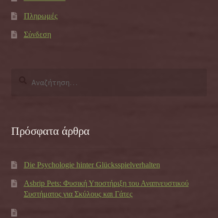
Πληρωμές
Σύνδεση
Αναζήτηση
για:
Πρόσφατα άρθρα
Die Psychologie hinter Glücksspielverhalten
Asbrip Pets: Φυσική Υποστήριξη του Αναπνευστικού
Συστήματος για Σκύλους και Γάτες