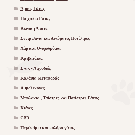
Άμμος Γάτας
Παιχνίδια Γατας
Κλινική Δίαιτα
Συντριβάνια και Αυτόματες Ποτίστρες
Χάρτινα Ονυχοδρόμια
Κρεβατάκια
Σνακ - Λιχουδιές
Καλάθια Μεταφοράς
Αμμολεκάνες
Μπολακια , Ταίστρες και Ποτίστρες Γάτας
Χτένες
CBD
Περιλαίμια και κολάρα γάτας