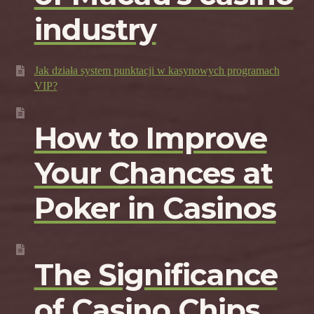
industry
Jak działa system punktacji w kasynowych programach
VIP?
How to Improve
Your Chances at
Poker in Casinos
The Significance
of Casino Chips