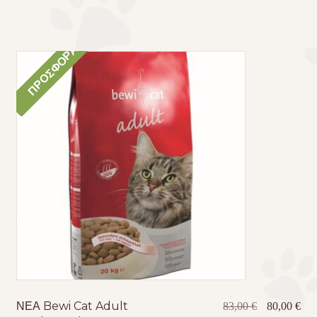
ΠΡΟΣΦΟΡΆ!
ΝΕΑ Bewi Cat Adult
Original
Η
83,00
€
80,00
€