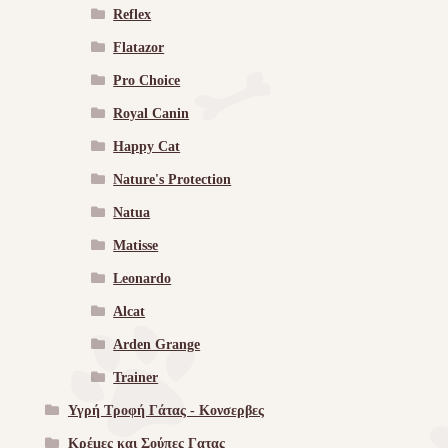
Reflex
Flatazor
Pro Choice
Royal Canin
Happy Cat
Nature's Protection
Natua
Matisse
Leonardo
Alcat
Arden Grange
Trainer
Υγρή Τροφή Γάτας - Kονσερβες
Κρέμες και Σούπες Γατας