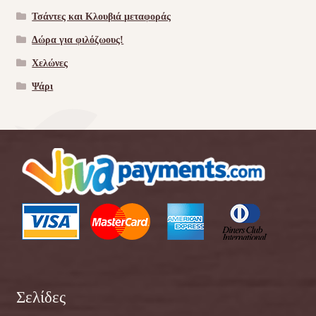
Τσάντες και Κλουβιά μεταφοράς
Δώρα για φιλόζωους!
Χελώνες
Ψάρι
Σελίδες