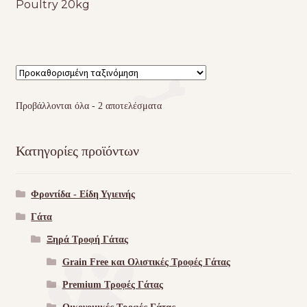
Poultry 20kg
price
τρέ
was:
τιμ
83,00 €.
είνα
80,
Προβάλλονται όλα - 2 αποτελέσματα
Κατηγορίες προϊόντων
Φροντίδα - Είδη Υγιεινής
Γάτα
Ξηρά Τροφή Γάτας
Grain Free και Ολιστικές Τροφές Γάτας
Premium Τροφές Γάτας