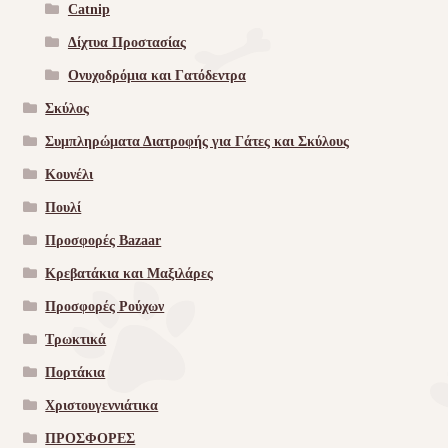
Catnip
Δίχτυα Προστασίας
Ονυχοδρόμια και Γατόδεντρα
Σκύλος
Συμπληρώματα Διατροφής για Γάτες και Σκύλους
Κουνέλι
Πουλί
Προσφορές Bazaar
Κρεβατάκια και Μαξιλάρες
Προσφορές Ρούχων
Τρωκτικά
Πορτάκια
Χριστουγεννιάτικα
ΠΡΟΣΦΟΡΕΣ