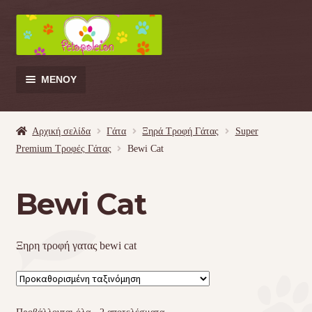
Απευθείας
Μετάβαση
μετάβαση
σε
στην
περιεχόμενο
πλοήγηση
ΜΕΝΟΎ
Products
search
Αρχική σελίδα
Γάτα
Ξηρά Τροφή Γάτας
Super
Premium Τροφές Γάτας
Bewi Cat
Γάτα
Bewi Cat
Σκύλος
Κουνέλι
Ξηρη τροφή γατας bewi cat
Πουλί
Κρεβατάκια