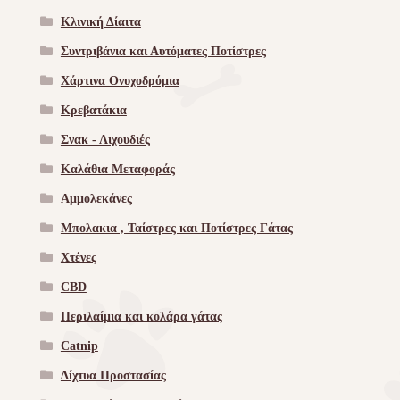
Κλινική Δίαιτα
Συντριβάνια και Αυτόματες Ποτίστρες
Χάρτινα Ονυχοδρόμια
Κρεβατάκια
Σνακ - Λιχουδιές
Καλάθια Μεταφοράς
Αμμολεκάνες
Μπολακια , Ταίστρες και Ποτίστρες Γάτας
Χτένες
CBD
Περιλαίμια και κολάρα γάτας
Catnip
Δίχτυα Προστασίας