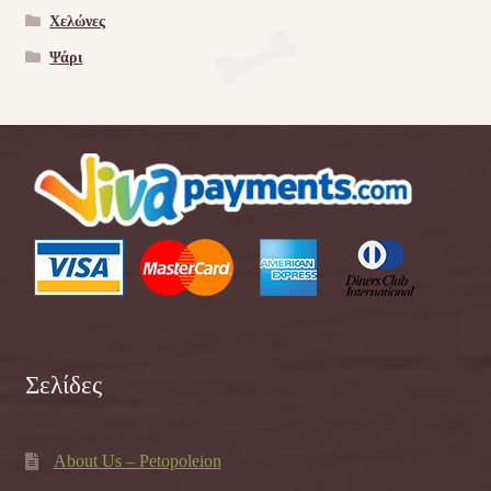
Χελώνες
Ψάρι
Σελίδες
About Us – Petopoleion