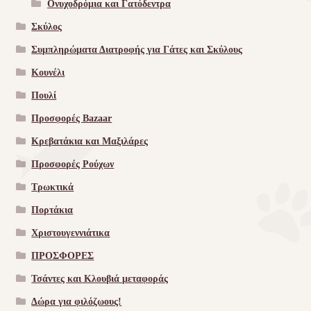
Ονυχοδρόμια και Γατόδεντρα
Σκύλος
Συμπληρώματα Διατροφής για Γάτες και Σκύλους
Κουνέλι
Πουλί
Προσφορές Bazaar
Κρεβατάκια και Μαξιλάρες
Προσφορές Ρούχων
Τρωκτικά
Πορτάκια
Χριστουγεννιάτικα
ΠΡΟΣΦΟΡΕΣ
Τσάντες και Κλουβιά μεταφοράς
Δώρα για φιλόζωους!