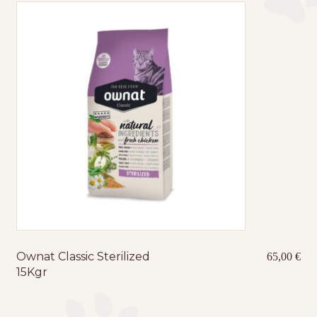
Τσάντες μεταφοράς
Επικοινωνία
Φροντίδα – Είδη Υγιεινής
Ownat Classic Sterilized
65,00
€
15Kgr