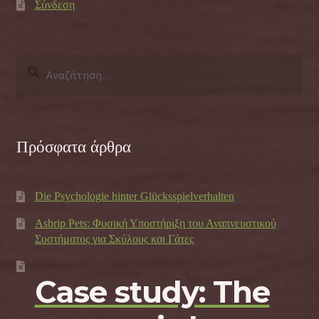
Σύνδεση
Αναζήτηση
για:
Πρόσφατα άρθρα
Die Psychologie hinter Glücksspielverhalten
Asbrip Pets: Φυσική Υποστήριξη του Αναπνευστικού
Συστήματος για Σκύλους και Γάτες
Case study: The