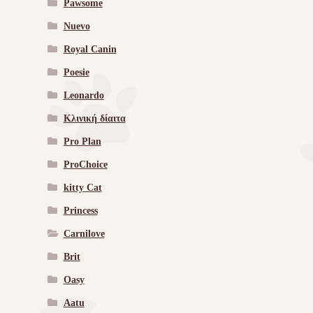
Pawsome
Nuevo
Royal Canin
Poesie
Leonardo
Κλινική δίαιτα
Pro Plan
ProChoice
kitty Cat
Princess
Carnilove
Brit
Oasy
Aatu