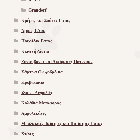
Grandorf
Κρέμες και Σούπες Γατας
Άμμος Γάτας
Παιχνίδια Γατας
Κλινική Δίαιτα
Συντριβάνια και Αυτόματες Ποτίστρες
Χάρτινα Ονυχοδρόμια
Κρεβατάκια
Σνακ - Λιχουδιές
Καλάθια Μεταφοράς
Αμμολεκάνες
Μπολακια , Ταίστρες και Ποτίστρες Γάτας
Χτένες