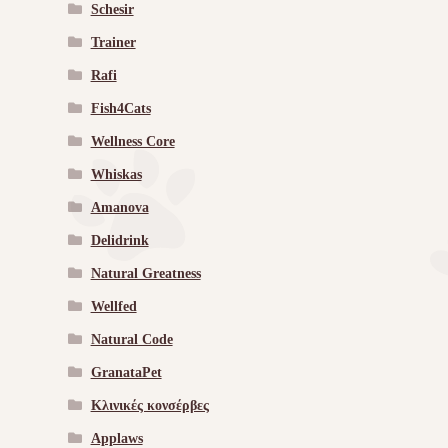
Schesir
Trainer
Rafi
Fish4Cats
Wellness Core
Whiskas
Amanova
Delidrink
Natural Greatness
Wellfed
Natural Code
GranataPet
Κλινικές κονσέρβες
Applaws