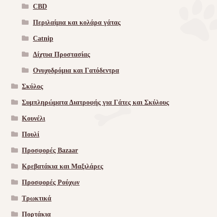
CBD
Περιλαίμια και κολάρα γάτας
Catnip
Δίχτυα Προστασίας
Ονυχοδρόμια και Γατόδεντρα
Σκύλος
Συμπληρώματα Διατροφής για Γάτες και Σκύλους
Κουνέλι
Πουλί
Προσφορές Bazaar
Κρεβατάκια και Μαξιλάρες
Προσφορές Ρούχων
Τρωκτικά
Πορτάκια