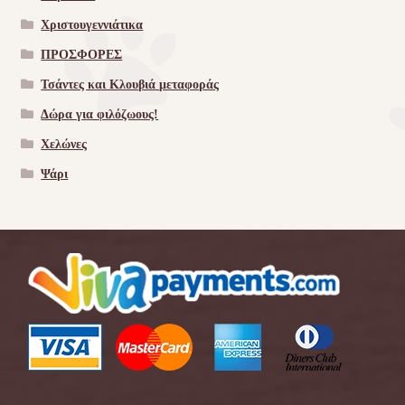
Χριστουγεννιάτικα
ΠΡΟΣΦΟΡΕΣ
Τσάντες και Κλουβιά μεταφοράς
Δώρα για φιλόζωους!
Χελώνες
Ψάρι