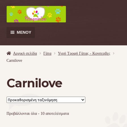
Απευθείας
Μετάβαση
μετάβαση
σε
στην
περιεχόμενο
πλοήγηση
ΜΕΝΟΎ
Products
search
Αρχική σελίδα
Γάτα
Υγρή Τροφή Γάτας - Kονσερβες
Carnilove
Γάτα
Carnilove
Σκύλος
Κουνέλι
Πουλί
Προβάλλονται όλα - 10 αποτελέσματα
Κρεβατάκια