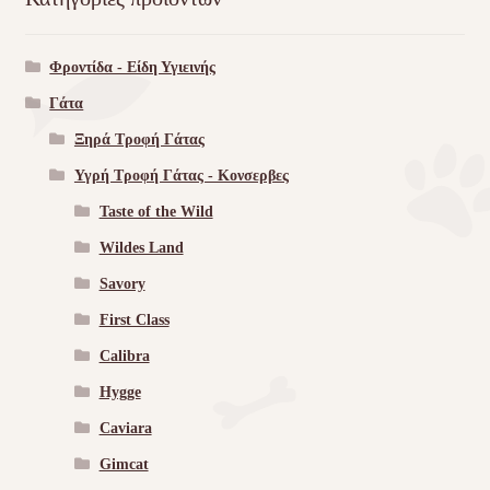
Φροντίδα - Είδη Υγιεινής
Γάτα
Ξηρά Τροφή Γάτας
Υγρή Τροφή Γάτας - Kονσερβες
Taste of the Wild
Wildes Land
Savory
First Class
Calibra
Hygge
Caviara
Gimcat