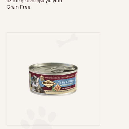
ολιστική κονσέρβα για γάτα
Grain Free