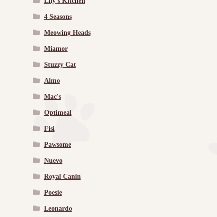
Lily's Kitchen
4 Seasons
Meowing Heads
Miamor
Stuzzy Cat
Almo
Mac's
Optimeal
Fisi
Pawsome
Nuevo
Royal Canin
Poesie
Leonardo