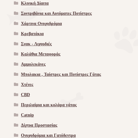
Κλινική Δίαιτα
Συντριβάνια και Αυτόματες Ποτίστρες
Χάρτινα Ονυχοδρόμια
Κρεβατάκια
Σνακ - Λιχουδιές
Καλάθια Μεταφοράς
Αμμολεκάνες
Μπολακια , Ταίστρες και Ποτίστρες Γάτας
Χτένες
CBD
Περιλαίμια και κολάρα γάτας
Catnip
Δίχτυα Προστασίας
Ονυχοδρόμια και Γατόδεντρα