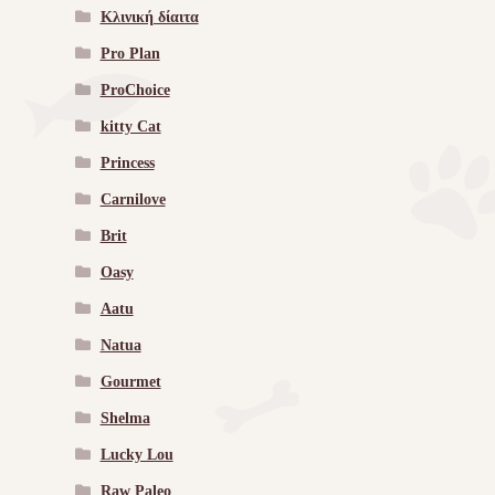
Κλινική δίαιτα
Pro Plan
ProChoice
kitty Cat
Princess
Carnilove
Brit
Oasy
Aatu
Natua
Gourmet
Shelma
Lucky Lou
Raw Paleo