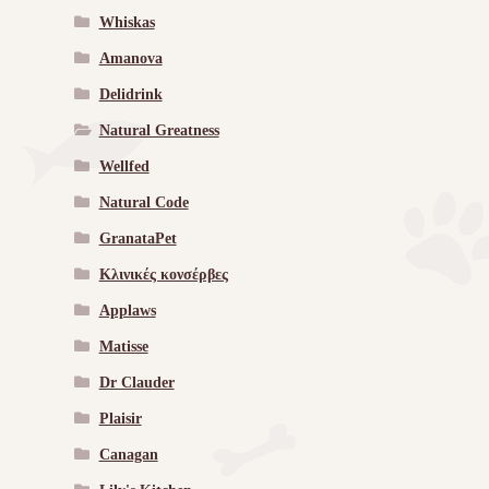
Whiskas
Amanova
Delidrink
Natural Greatness
Wellfed
Natural Code
GranataPet
Κλινικές κονσέρβες
Applaws
Matisse
Dr Clauder
Plaisir
Canagan