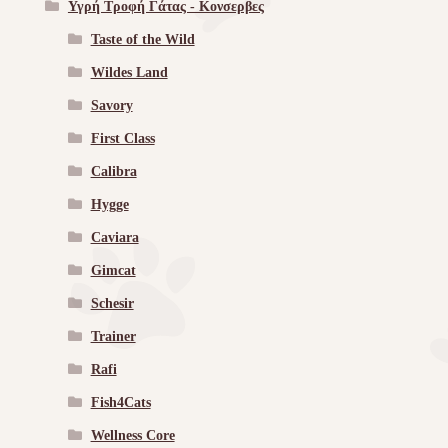
Υγρή Τροφή Γάτας - Kονσερβες
Taste of the Wild
Wildes Land
Savory
First Class
Calibra
Hygge
Caviara
Gimcat
Schesir
Trainer
Rafi
Fish4Cats
Wellness Core