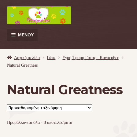
Απευθείας
Μετάβαση
μετάβαση
σε
στην
περιεχόμενο
πλοήγηση
ΜΕΝΟΎ
Products
search
Αρχική σελίδα
Γάτα
Υγρή Τροφή Γάτας - Kονσερβες
Natural Greatness
Γάτα
Natural Greatness
Σκύλος
Κουνέλι
Πουλί
Προβάλλονται όλα - 8 αποτελέσματα
Κρεβατάκια