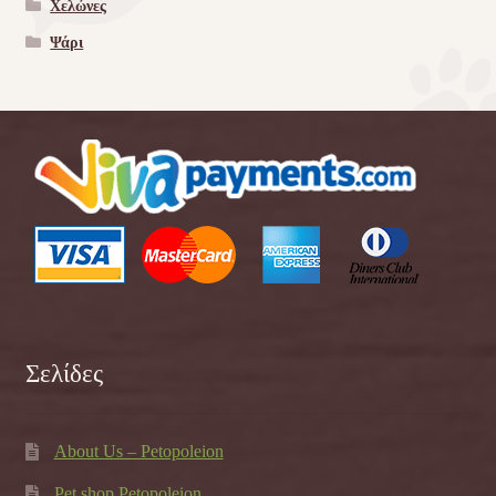
Χελώνες
Ψάρι
Σελίδες
About Us – Petopoleion
Pet shop Petopoleion