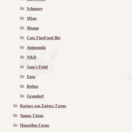
Schmusy
Mjau
Monge
Catz FineFood Bio
Animonda
N&D
Sam's Field
Egeo
Refine
Grandorf
Κρέμες και Σούπες Γατας
Άμμος Γάτας
Παιχνίδια Γατας