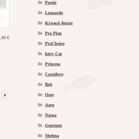
Poesie
Leonardo
Κλινική δίαιτα
Pro Plan
1,60
€
ProChoice
kitty Cat
Princess
Carnilove
Brit
Oasy
Aatu
Natua
Gourmet
Shelma