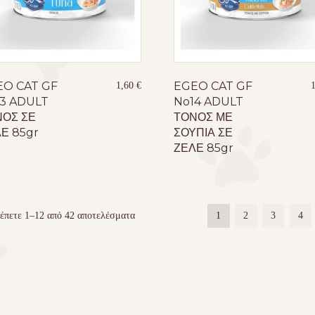
EO CAT GF
EGEO CAT GF
1,60
€
3 ADULT
No14 ADULT
ΟΣ ΣΕ
ΤΟΝΟΣ ΜΕ
Ε 85gr
ΣΟΥΠΙΑ ΣΕ
ΖΕΛΕ 85gr
έπετε 1–12 από 42 αποτελέσματα
1
2
3
4