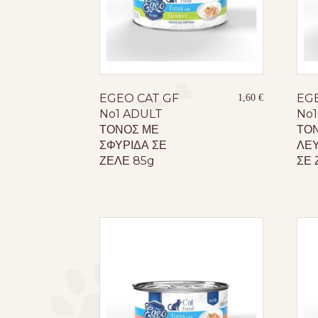
EGEO CAT GF
EG
1,60
€
No1 ADULT
No1
ΤΟΝΟΣ ΜΕ
ΤΟ
ΣΦΥΡΙΔΑ ΣΕ
ΛΕΥ
ΖΕΛΕ 85g
ΣΕ 