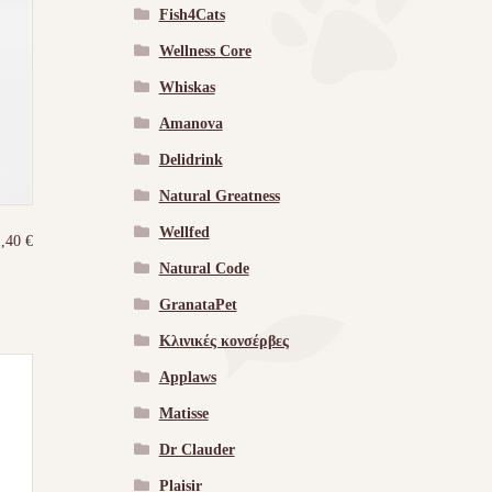
Fish4Cats
Wellness Core
Whiskas
Amanova
Delidrink
Natural Greatness
Wellfed
1,40
€
Natural Code
GranataPet
Κλινικές κονσέρβες
Applaws
Matisse
Dr Clauder
Plaisir