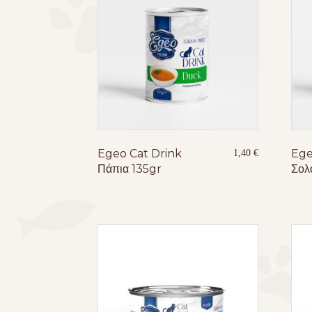
Egeo Cat Drink
Ege
1,40
€
Πάπια 135gr
Σολ