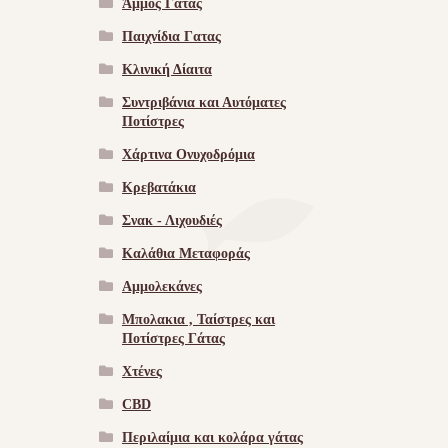
Άμμος Γάτας
Παιχνίδια Γατας
Κλινική Δίαιτα
Συντριβάνια και Αυτόματες
Ποτίστρες
Χάρτινα Ονυχοδρόμια
Κρεβατάκια
Σνακ - Λιχουδιές
Καλάθια Μεταφοράς
Αμμολεκάνες
Μπολακια , Ταίστρες και
Ποτίστρες Γάτας
Χτένες
CBD
Περιλαίμια και κολάρα γάτας