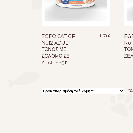
EGEO CAT GF
EG
1,60
€
No12 ADULT
No1
ΤΟΝΟΣ ΜΕ
ΤΟΝ
ΣΟΛΟΜΟ ΣΕ
ΖΕΛ
ΖΕΛΕ 85gr
Βλ