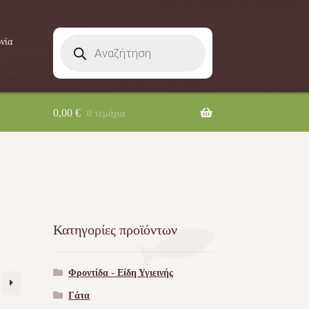
Products
νία
search
0,00
€
0 τεμάχια
Κατηγορίες προϊόντων
Φροντίδα - Είδη Υγιεινής
Γάτα