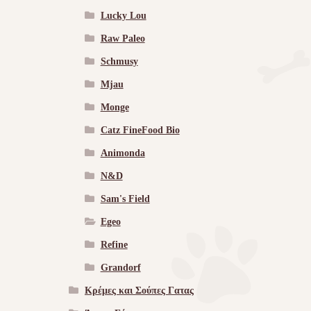
Lucky Lou
Raw Paleo
Schmusy
Mjau
Monge
Catz FineFood Bio
Animonda
N&D
Sam's Field
Egeo
Refine
Grandorf
Κρέμες και Σούπες Γατας