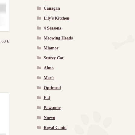
Canagan
Lily's Kitchen
4 Seasons
Meowing Heads
1,60
€
Miamor
Stuzzy Cat
Almo
Mac's
Optimeal
Fisi
Pawsome
Nuevo
Royal Canin