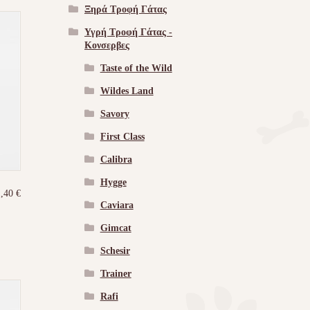
Ξηρά Τροφή Γάτας
Υγρή Τροφή Γάτας -
Kονσερβες
Taste of the Wild
Wildes Land
Savory
First Class
Calibra
Hygge
1,40
€
Caviara
Gimcat
Schesir
Trainer
Rafi