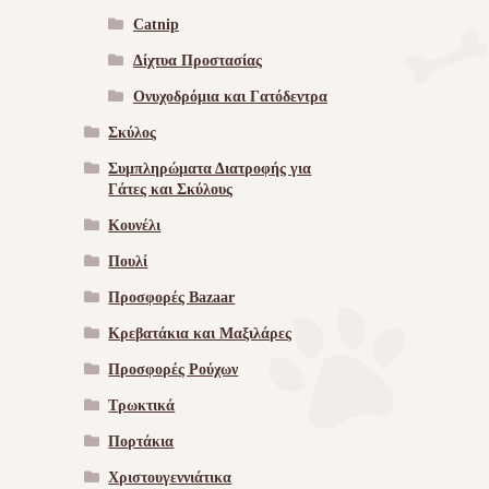
Catnip
Δίχτυα Προστασίας
Ονυχοδρόμια και Γατόδεντρα
Σκύλος
Συμπληρώματα Διατροφής για
Γάτες και Σκύλους
Κουνέλι
Πουλί
Προσφορές Bazaar
Κρεβατάκια και Μαξιλάρες
Προσφορές Ρούχων
Τρωκτικά
Πορτάκια
Χριστουγεννιάτικα