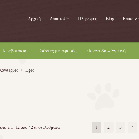
Αρχική
Αποστολές
Πληρωμές
Blog
Επικοινω
Κρεβατάκια
Τσάντες μεταφοράς
Φροντίδα – Υγιεινή
Kονσερβες
Egeo
έπετε 1–12 από 42 αποτελέσματα
1
2
3
4