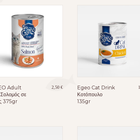
O Adult
Egeo Cat Drink
2,50
€
 Σολομός σε
Κοτόπουλο
ς 375gr
135gr