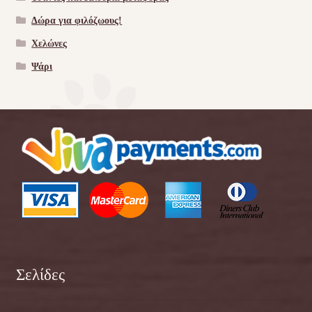
Δώρα για φιλόζωους!
Χελώνες
Ψάρι
Σελίδες