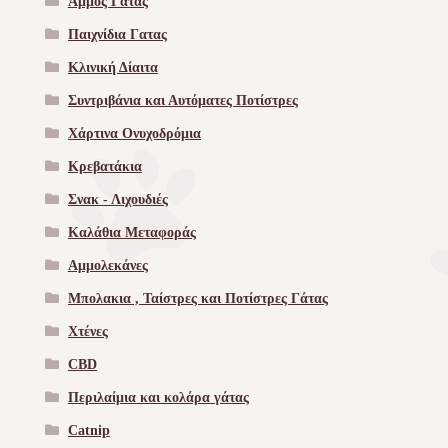
Άμμος Γάτας
Παιχνίδια Γατας
Κλινική Δίαιτα
Συντριβάνια και Αυτόματες Ποτίστρες
Χάρτινα Ονυχοδρόμια
Κρεβατάκια
Σνακ - Λιχουδιές
Καλάθια Μεταφοράς
Αμμολεκάνες
Μπολακια , Ταίστρες και Ποτίστρες Γάτας
Χτένες
CBD
Περιλαίμια και κολάρα γάτας
Catnip