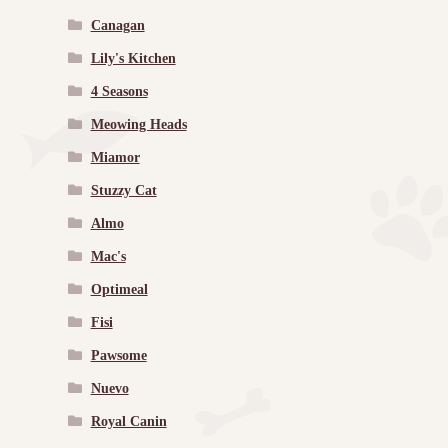
Canagan
Lily's Kitchen
4 Seasons
Meowing Heads
Miamor
Stuzzy Cat
Almo
Mac's
Optimeal
Fisi
Pawsome
Nuevo
Royal Canin