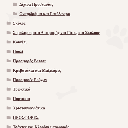
Δίχτυα Προστασίας
Ονυχοδρόμια και Γατόδεντρα
Σκύλος
Συμπληρώματα Διατροφής για Γάτες και Σκύλους
Κουνέλι
Πουλί
Προσφορές Bazaar
Κρεβατάκια και Μαξιλάρες
Προσφορές Ρούχων
Τρωκτικά
Πορτάκια
Χριστουγεννιάτικα
ΠΡΟΣΦΟΡΕΣ
Τσάντες και Κλουβιά μεταφοράς