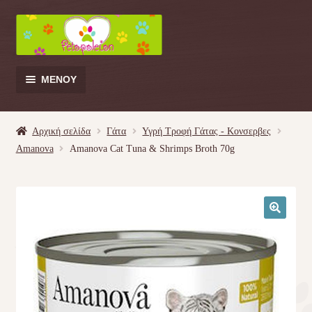
Απευθείας
Μετάβαση
μετάβαση
σε
στην
περιεχόμενο
πλοήγηση
ΜΕΝΟΎ
Products
search
Αρχική σελίδα
Γάτα
Υγρή Τροφή Γάτας - Kονσερβες
Amanova
Amanova Cat Tuna & Shrimps Broth 70g
Γάτα
Σκύλος
🔍
Κουνέλι
Πουλί
Κρεβατάκια