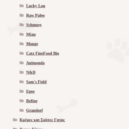
Lucky Lou
Raw Paleo
Schmusy
Mjau
Monge
Catz FineFood Bio
Animonda
N&D
Sam's Field
Egeo
Refine
Grandorf
Κρέμες και Σούπες Γατας