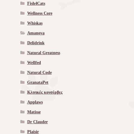
Fish4Cats
Wellness Core
Whiskas
Amanova
Delidrink
Natural Greatness
Wellfed
Natural Code
GranataPet
Κλινικές κονσέρβες
Applaws
Matisse
Dr Clauder
Plaisir