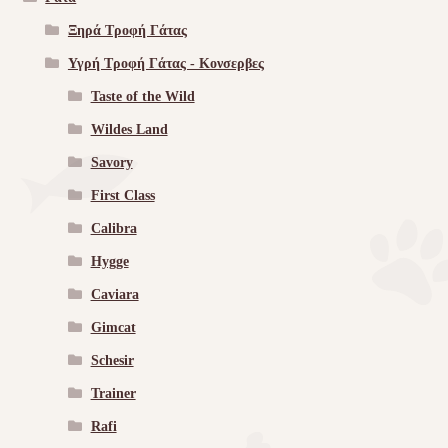
Ξηρά Τροφή Γάτας
Υγρή Τροφή Γάτας - Kονσερβες
Taste of the Wild
Wildes Land
Savory
First Class
Calibra
Hygge
Caviara
Gimcat
Schesir
Trainer
Rafi