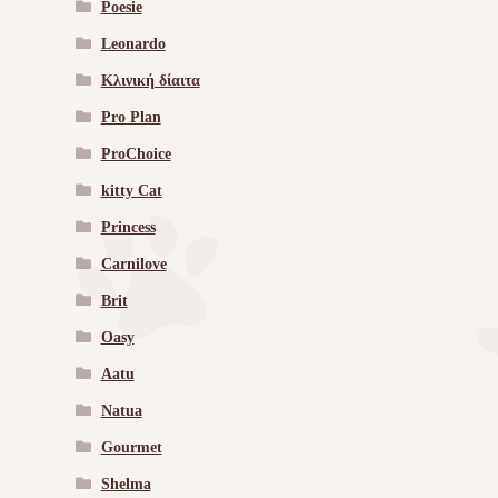
Poesie
Leonardo
Κλινική δίαιτα
Pro Plan
ProChoice
kitty Cat
Princess
Carnilove
Brit
Oasy
Aatu
Natua
Gourmet
Shelma