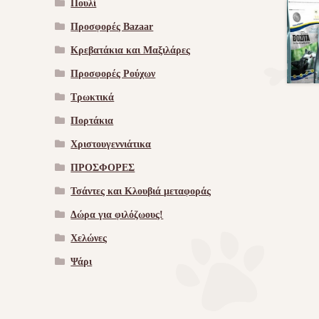
Πουλί
Προσφορές Bazaar
Κρεβατάκια και Μαξιλάρες
Προσφορές Ρούχων
Τρωκτικά
Πορτάκια
Χριστουγεννιάτικα
ΠΡΟΣΦΟΡΕΣ
Τσάντες και Κλουβιά μεταφοράς
Δώρα για φιλόζωους!
Χελώνες
Ψάρι