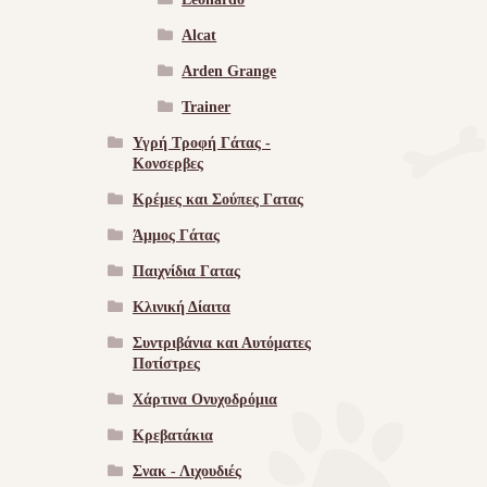
Alcat
Arden Grange
Trainer
Υγρή Τροφή Γάτας -
Kονσερβες
Κρέμες και Σούπες Γατας
Άμμος Γάτας
Παιχνίδια Γατας
Κλινική Δίαιτα
Συντριβάνια και Αυτόματες
Ποτίστρες
Χάρτινα Ονυχοδρόμια
Κρεβατάκια
Σνακ - Λιχουδιές