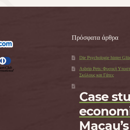
Πρόσφατα άρθρα
Die Psychologie hinter Glü
Asbrip Pets: Φυσική Υποσ
Σκύλους και Γάτες
Case st
economi
Macau’s