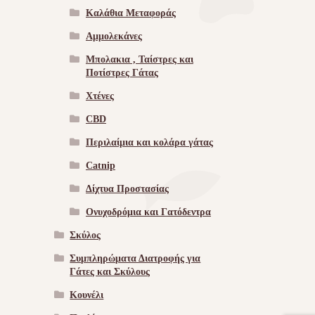
Καλάθια Μεταφοράς
Αμμολεκάνες
Μπολακια , Ταίστρες και
Ποτίστρες Γάτας
Χτένες
CBD
Περιλαίμια και κολάρα γάτας
Catnip
Δίχτυα Προστασίας
Ονυχοδρόμια και Γατόδεντρα
Σκύλος
Συμπληρώματα Διατροφής για
Γάτες και Σκύλους
Κουνέλι