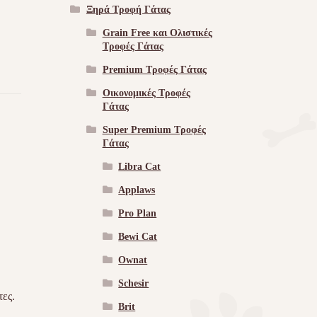
Ξηρά Τροφή Γάτας
Grain Free και Ολιστικές
Τροφές Γάτας
Premium Τροφές Γάτας
Οικονομικές Τροφές
Γάτας
Super Premium Τροφές
Γάτας
Libra Cat
Applaws
Pro Plan
Bewi Cat
Ownat
Schesir
τες.
Brit