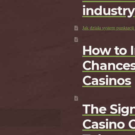
industry
Jak działa system punktac
How to 
Chances
Casinos
The Sign
Casino 