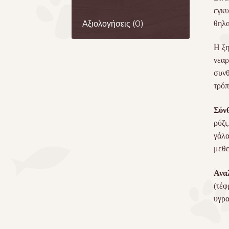
εγκυ
θηλ
Αξιολογήσεις (0)
H ξη
νεαρ
συνθ
τρόπ
Σύν
ρύζι
γάλα
μεθε
Ανα
(τέφ
υγρα