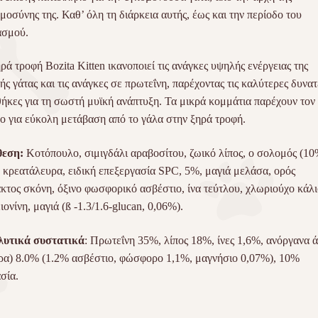
μοσύνης της. Καθ’ όλη τη διάρκεια αυτής, έως και την περίοδο του
ασμού.
ρά τροφή Bozita Kitten ικανοποιεί τις ανάγκες υψηλής ενέργειας της
ής γάτας και τις ανάγκες σε πρωτεΐνη, παρέχοντας τις καλύτερες δυνατ
ήκες για τη σωστή μυϊκή ανάπτυξη. Τα μικρά κομμάτια παρέχουν τον
ο για εύκολη μετάβαση από το γάλα στην ξηρά τροφή.
θεση:
Κοτόπουλο, σιμιγδάλι αραβοσίτου, ζωικό λίπος, ο σολομός (10
, κρεατάλευρα, ειδική επεξεργασία
SPC
, 5%, μαγιά μελάσα, ορός
κτος σκόνη, όξινο φωσφορικό ασβέστιο, ίνα τεύτλου, χλωριούχο κάλι
ιονίνη, μαγιά (ß -1.3/1.6-glucan, 0,06%).
λυτικά συστατικά
: Πρωτεΐνη 35​​%, λίπος 18%, ίνες 1,6%, ανόργανα 
ρα) 8.0% (1.2% ασβέστιο, φώσφορο 1,1%, μαγνήσιο 0,07%), 10%
σία.