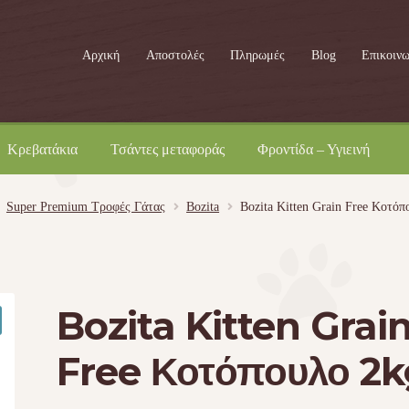
Αρχική
Αποστολές
Πληρωμές
Blog
Επικοινω
Κρεβατάκια
Τσάντες μεταφοράς
Φροντίδα – Υγιεινή
Super Premium Τροφές Γάτας
Bozita
Bozita Kitten Grain Free Κοτόπ
Bozita Kitten Grai
Free Κοτόπουλο 2k