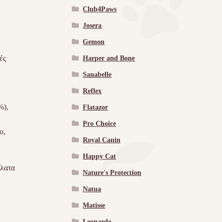
Club4Paws
Josera
Gemon
ές
Harper and Bone
Sanabelle
Reflex
%),
Flatazor
Pro Choice
ο,
Royal Canin
Happy Cat
άλατα
Nature's Protection
Natua
Matisse
Leonardo