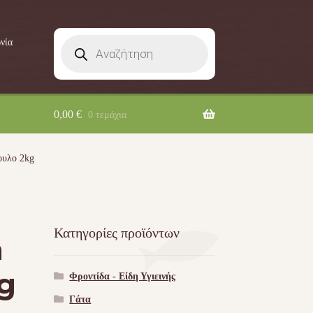
Products
νία
search
0,00
€
0 τεμάχια
ουλο 2kg
Κατηγορίες προϊόντων
n
g
Φροντίδα - Είδη Υγιεινής
Γάτα