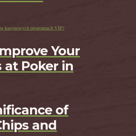
ji w kasynowych programach VIP?
Improve Your
 at Poker in
ificance of
Chips and