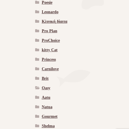
Poesie
Leonardo
Κλινική δίαιτα
Pro Plan
ProChoice
kitty Cat
Princess
Carnilove
Brit
Oasy
Aatu
Natua
Gourmet
Shelma