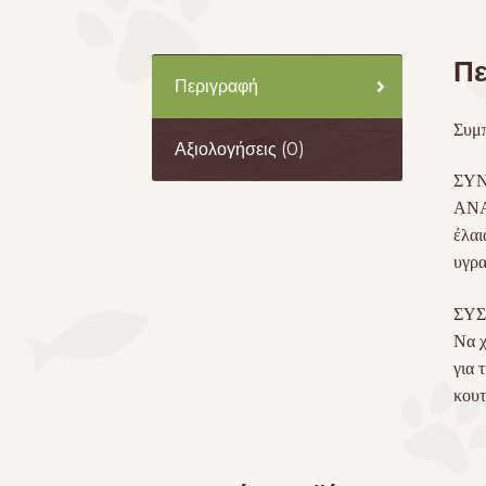
Πε
Περιγραφή
Συμπ
Αξιολογήσεις (0)
ΣΥΝ
ΑΝΑ
έλαι
υγρα
ΣΥΣ
Να χ
για 
κουτ