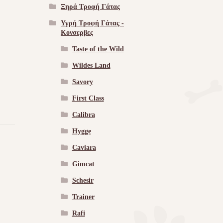
Ξηρά Τροφή Γάτας
Υγρή Τροφή Γάτας -
Kονσερβες
Taste of the Wild
Wildes Land
Savory
First Class
Calibra
Hygge
Caviara
Gimcat
Schesir
Trainer
Rafi