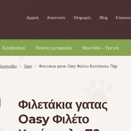
Αρχική
Αποστολές
Πληρωμές
Blog
Επικοινω
Κρεβατάκια
Τσάντες μεταφοράς
Φροντίδα – Υγιεινή
Kονσερβες
Oasy
Φιλετάκια γατας Oasy Φιλέτο Κοτόπουλο 70gr
Φιλετάκια γατας
Oasy Φιλέτο