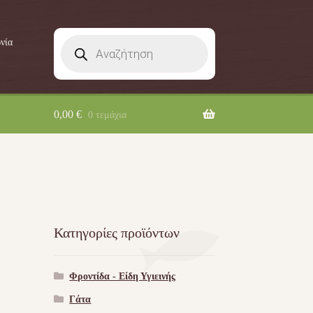
Products
νία
search
0,00
€
0 τεμάχια
Κατηγορίες προϊόντων
Φροντίδα - Είδη Υγιεινής
Γάτα