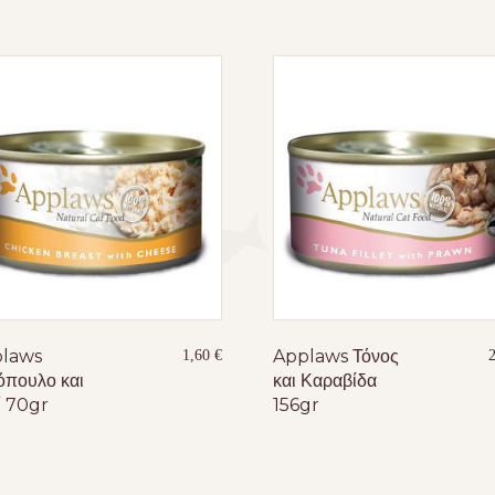
laws
Applaws Τόνος
1,60
€
όπουλο και
και Καραβίδα
ί 70gr
156gr