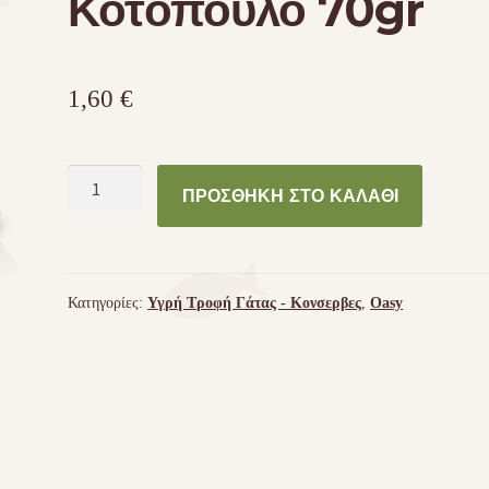
Κοτόπουλο 70gr
1,60
€
Φιλετάκια
ΠΡΟΣΘΉΚΗ ΣΤΟ ΚΑΛΆΘΙ
γατας
Oasy
Φιλέτο
Κοτόπουλο
Κατηγορίες:
Υγρή Τροφή Γάτας - Kονσερβες
,
Oasy
70gr
ποσότητα