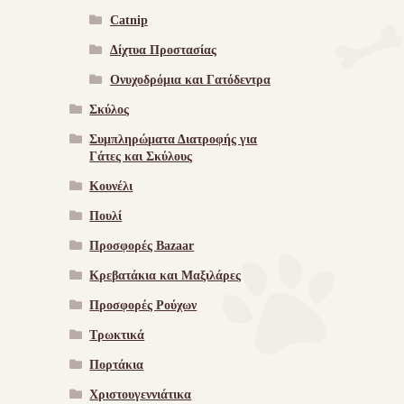
Catnip
Δίχτυα Προστασίας
Ονυχοδρόμια και Γατόδεντρα
Σκύλος
Συμπληρώματα Διατροφής για
Γάτες και Σκύλους
Κουνέλι
Πουλί
Προσφορές Bazaar
Κρεβατάκια και Μαξιλάρες
Προσφορές Ρούχων
Τρωκτικά
Πορτάκια
Χριστουγεννιάτικα