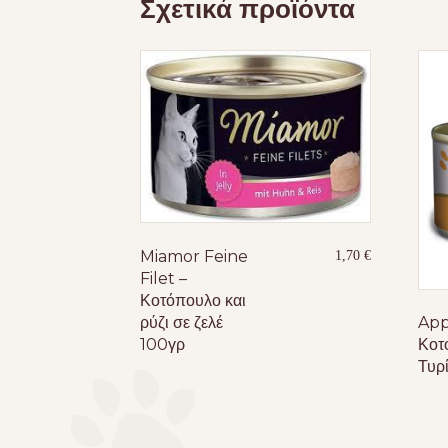
Σχετικά προϊόντα
Miamor Feine
1,70
€
Filet –
Κοτόπουλο και
ρύζι σε ζελέ
App
100γρ
Κοτ
Τυρ