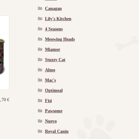
Canagan
Lily's Kitchen
4 Seasons
Meowing Heads
Miamor
Stuzzy Cat
Almo
Mac's
Optimeal
2,70
€
Fisi
Pawsome
Nuevo
Royal Canin