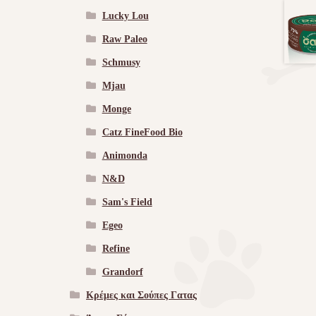
Lucky Lou
Raw Paleo
Schmusy
Mjau
Monge
Catz FineFood Bio
Animonda
N&D
Sam's Field
Egeo
Refine
Grandorf
Κρέμες και Σούπες Γατας