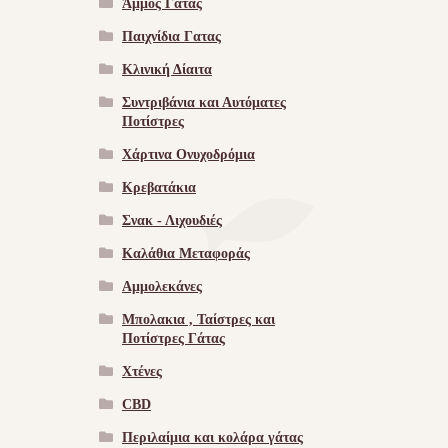
Άμμος Γάτας
Παιχνίδια Γατας
Κλινική Δίαιτα
Συντριβάνια και Αυτόματες
Ποτίστρες
Χάρτινα Ονυχοδρόμια
Κρεβατάκια
Σνακ - Λιχουδιές
Καλάθια Μεταφοράς
Αμμολεκάνες
Μπολακια , Ταίστρες και
Ποτίστρες Γάτας
Χτένες
CBD
Περιλαίμια και κολάρα γάτας