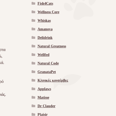
Fish4Cats
Wellness Core
Whiskas
Amanova
Delidrink
Natural Greatness
στα
Wellfed
%,
κά.
Natural Code
GranataPet
Κλινικές κονσέρβες
ρό
Applaws
ιάς.
Matisse
Dr Clauder
Plaisir