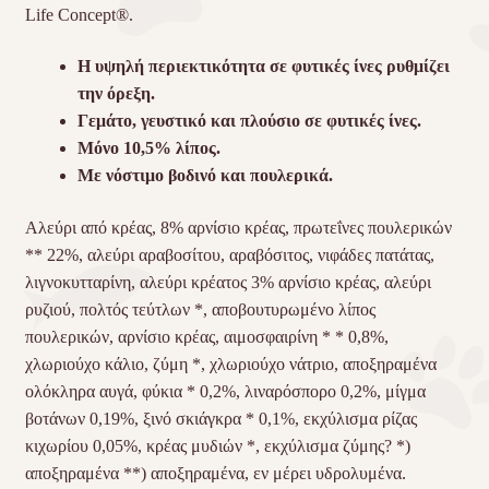
Life Concept®.
Η υψηλή περιεκτικότητα σε φυτικές ίνες ρυθμίζει
την όρεξη.
Γεμάτο, γευστικό και πλούσιο σε φυτικές ίνες.
Μόνο 10,5% λίπος.
Με νόστιμο βοδινό και πουλερικά.
Αλεύρι από κρέας, 8% αρνίσιο κρέας, πρωτεΐνες πουλερικών
** 22%, αλεύρι αραβοσίτου, αραβόσιτος, νιφάδες πατάτας,
λιγνοκυτταρίνη, αλεύρι κρέατος 3% αρνίσιο κρέας, αλεύρι
ρυζιού, πολτός τεύτλων *, αποβουτυρωμένο λίπος
πουλερικών, αρνίσιο κρέας, αιμοσφαιρίνη * * 0,8%,
χλωριούχο κάλιο, ζύμη *, χλωριούχο νάτριο, αποξηραμένα
ολόκληρα αυγά, φύκια * 0,2%, λιναρόσπορο 0,2%, μίγμα
βοτάνων 0,19%, ξινό σκιάγκρα * 0,1%, εκχύλισμα ρίζας
κιχωρίου 0,05%, κρέας μυδιών *, εκχύλισμα ζύμης? *)
αποξηραμένα **) αποξηραμένα, εν μέρει υδρολυμένα.