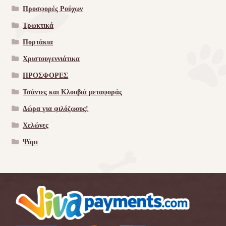
Προσφορές Ρούχων
Τρωκτικά
Πορτάκια
Χριστουγεννιάτικα
ΠΡΟΣΦΟΡΕΣ
Τσάντες και Κλουβιά μεταφοράς
Δώρα για φιλόζωους!
Χελώνες
Ψάρι