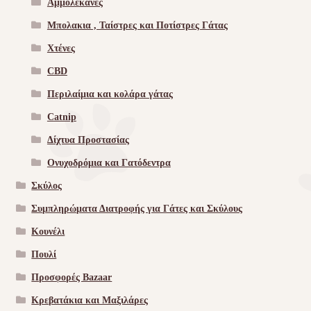
Αμμολεκάνες
Μπολακια , Ταίστρες και Ποτίστρες Γάτας
Χτένες
CBD
Περιλαίμια και κολάρα γάτας
Catnip
Δίχτυα Προστασίας
Ονυχοδρόμια και Γατόδεντρα
Σκύλος
Συμπληρώματα Διατροφής για Γάτες και Σκύλους
Κουνέλι
Πουλί
Προσφορές Bazaar
Κρεβατάκια και Μαξιλάρες