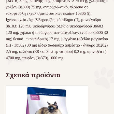
(3a316) 3 mg, βιοτίνης mcg, βιταμίνη Β12 75 mcg, χλωριούχο
χολίνη (3a890) 75 mg, αντιοξειδωτικό, πλούσια σε
τοκοφερόλη εκχυλίσματα φυτικών ελαίων 1b306 (i).
Ιχνοστοιχεία / kg: Σίδηρος (θειικό σίδηρο (II), μονοένυδρο
3b103) 120 mg, ψευδάργυρος (οξείδιο ψευδαργύρου 3b603
120 mg, χηλικό ψευδάργυρο των αμινοξέων, ένυδρο 3b606 30
mg) θειικό · πενταϋδρικό) 12 mg, μαγγάνιο (οξείδιο μαγγανίου
(ΙΙ) · 3b502) 30 mg ιώδιο (ιωδιούχο ασβέστιο · άνυδρο 3b202)
2,5 mg, σελήνιο (Ε8 · σεληνίτης νατρίου) 0,2 mg, αμινοξέα / )
4700 mg, ταυρίνη (3a370) 1000 mg
Σχετικά προϊόντα