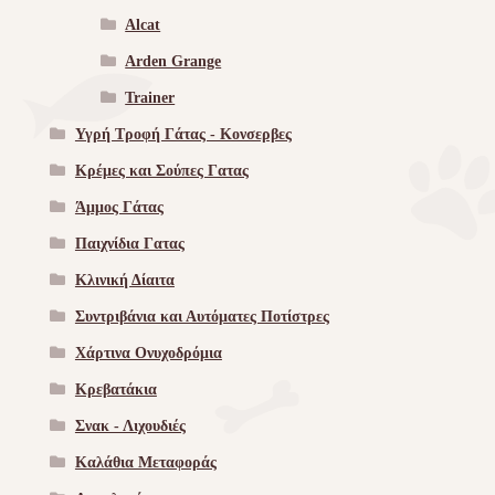
Alcat
Arden Grange
Trainer
Υγρή Τροφή Γάτας - Kονσερβες
Κρέμες και Σούπες Γατας
Άμμος Γάτας
Παιχνίδια Γατας
Κλινική Δίαιτα
Συντριβάνια και Αυτόματες Ποτίστρες
Χάρτινα Ονυχοδρόμια
Κρεβατάκια
Σνακ - Λιχουδιές
Καλάθια Μεταφοράς