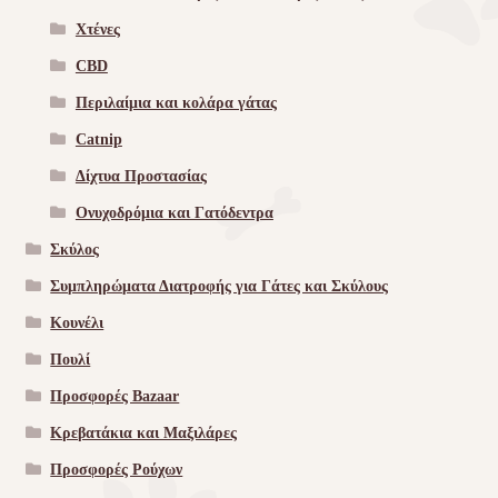
Χτένες
CBD
Περιλαίμια και κολάρα γάτας
Catnip
Δίχτυα Προστασίας
Ονυχοδρόμια και Γατόδεντρα
Σκύλος
Συμπληρώματα Διατροφής για Γάτες και Σκύλους
Κουνέλι
Πουλί
Προσφορές Bazaar
Κρεβατάκια και Μαξιλάρες
Προσφορές Ρούχων