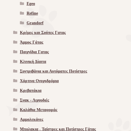
Egeo
Refine
Grandorf
Κρέμες και Σούπες Γατας
Άμμος Γάτας
Παιχνίδια Γατας
Κλινική Δίαιτα
Συντριβάνια και Αυτόματες Ποτίστρες
Χάρτινα Ονυχοδρόμια
Κρεβατάκια
Σνακ - Λιχουδιές
Καλάθια Μεταφοράς
Αμμολεκάνες
Μπολακια , Ταίστρες και Ποτίστρες Γάτας