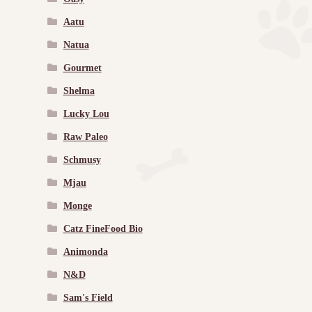
Aatu
Natua
Gourmet
Shelma
Lucky Lou
Raw Paleo
Schmusy
Mjau
Monge
Catz FineFood Bio
Animonda
N&D
Sam's Field