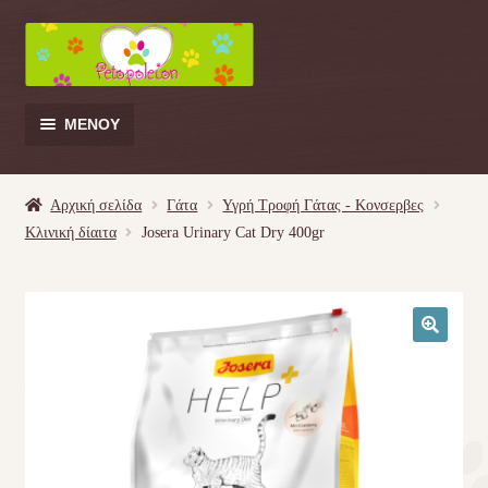
Απευθείας
Μετάβαση
μετάβαση
σε
στην
περιεχόμενο
πλοήγηση
ΜΕΝΟΎ
Products
search
Αρχική σελίδα
Γάτα
Υγρή Τροφή Γάτας - Kονσερβες
Κλινική δίαιτα
Josera Urinary Cat Dry 400gr
Γάτα
Σκύλος
🔍
Κουνέλι
Πουλί
Κρεβατάκια