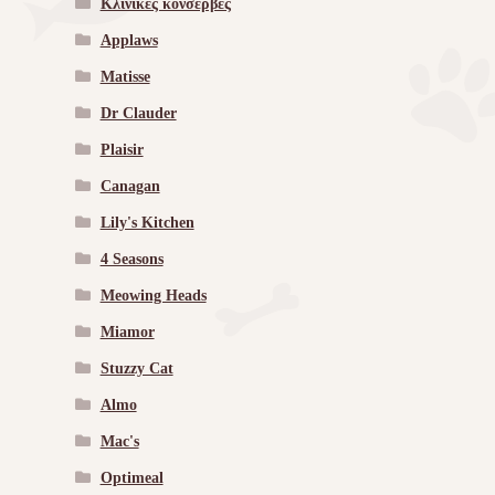
Κλινικές κονσέρβες
Applaws
Matisse
Dr Clauder
Plaisir
Canagan
Lily's Kitchen
4 Seasons
Meowing Heads
Miamor
Stuzzy Cat
Almo
Mac's
Optimeal