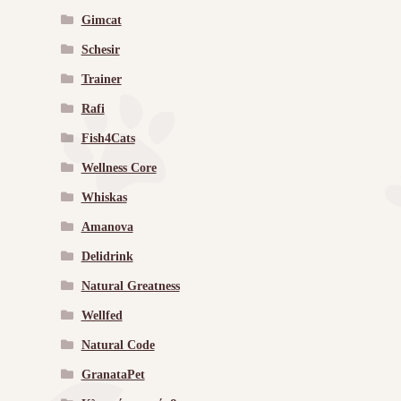
Gimcat
Schesir
Trainer
Rafi
Fish4Cats
Wellness Core
Whiskas
Amanova
Delidrink
Natural Greatness
Wellfed
Natural Code
GranataPet