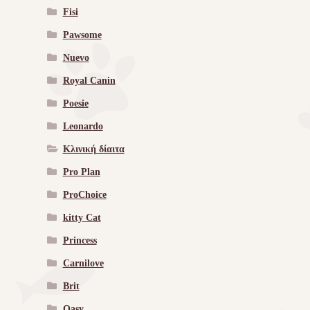
Fisi
Pawsome
Nuevo
Royal Canin
Poesie
Leonardo
Κλινική δίαιτα
Pro Plan
ProChoice
kitty Cat
Princess
Carnilove
Brit
Oasy