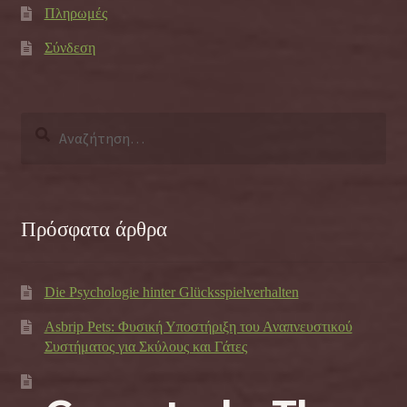
Πληρωμές
Σύνδεση
Αναζήτηση
για:
Πρόσφατα άρθρα
Die Psychologie hinter Glücksspielverhalten
Asbrip Pets: Φυσική Υποστήριξη του Αναπνευστικού
Συστήματος για Σκύλους και Γάτες