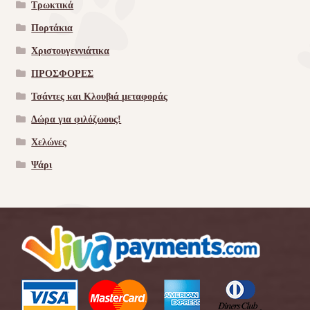
Τρωκτικά
Πορτάκια
Χριστουγεννιάτικα
ΠΡΟΣΦΟΡΕΣ
Τσάντες και Κλουβιά μεταφοράς
Δώρα για φιλόζωους!
Χελώνες
Ψάρι