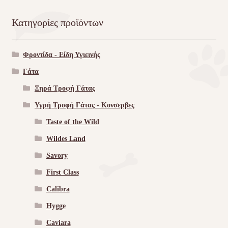
Κατηγορίες προϊόντων
Φροντίδα - Είδη Υγιεινής
Γάτα
Ξηρά Τροφή Γάτας
Υγρή Τροφή Γάτας - Kονσερβες
Taste of the Wild
Wildes Land
Savory
First Class
Calibra
Hygge
Caviara