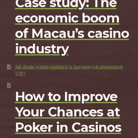
Case study: The
economic boom
of Macau’s casino
industry
Jak działa system punktacji w kasynowych programach
VIP?
How to Improve
Your Chances at
Poker in Casinos