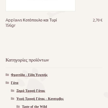
Applaws Κοτόπουλο και Τυρί
2,70
€
156gr
Κατηγορίες προϊόντων
Φροντίδα - Είδη Υγιεινής
Γάτα
Ξηρά Τροφή Γάτας
Υγρή Τροφή Γάτας - Kονσερβες
Taste of the Wild