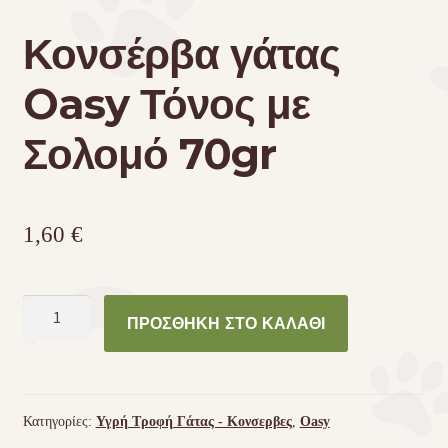
Κονσέρβα γάτας
Oasy Τόνος με
Σολομό 70gr
1,60
€
Κονσέρβα
ΠΡΟΣΘΉΚΗ ΣΤΟ ΚΑΛΆΘΙ
γάτας
Oasy
Τόνος
με
Κατηγορίες:
Υγρή Τροφή Γάτας - Kονσερβες
,
Oasy
Σολομό