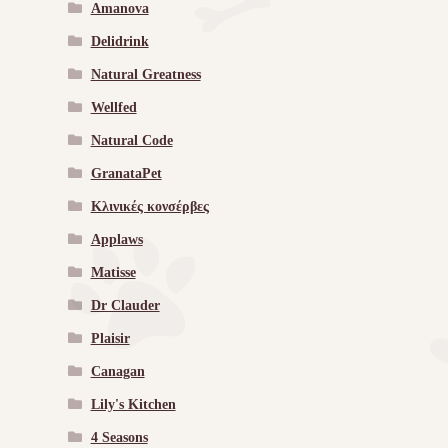
Amanova
Delidrink
Natural Greatness
Wellfed
Natural Code
GranataPet
Κλινικές κονσέρβες
Applaws
Matisse
Dr Clauder
Plaisir
Canagan
Lily's Kitchen
4 Seasons