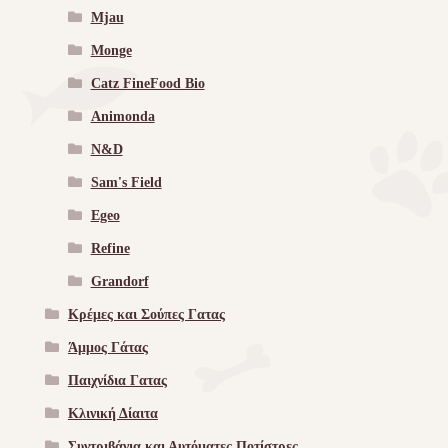
Mjau
Monge
Catz FineFood Bio
Animonda
N&D
Sam's Field
Egeo
Refine
Grandorf
Κρέμες και Σούπες Γατας
Άμμος Γάτας
Παιχνίδια Γατας
Κλινική Δίαιτα
Συντριβάνια και Αυτόματες Ποτίστρες