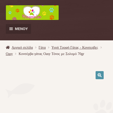
Απευθείας
Μετάβαση
μετάβαση
σε
στην
περιεχόμενο
πλοήγηση
ΜΕΝΟΎ
Products
search
Αρχική σελίδα
Γάτα
Υγρή Τροφή Γάτας - Kονσερβες
Oasy
Κονσέρβα γάτας Oasy Τόνος με Σολομό 70gr
Γάτα
Σκύλος
🔍
Κουνέλι
Πουλί
Κρεβατάκια