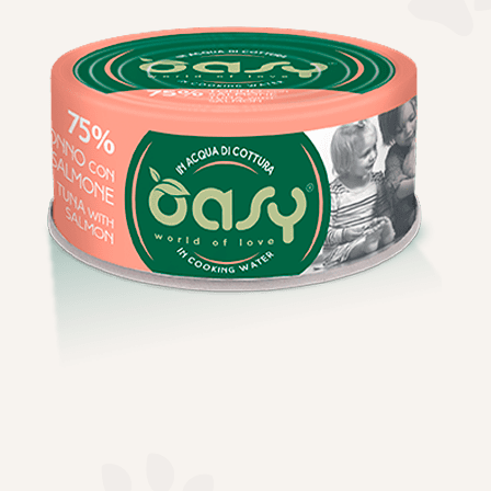
Τσάντες μεταφοράς
Επικοινωνία
Φροντίδα – Είδη Υγιεινής