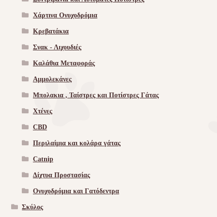
Χάρτινα Ονυχοδρόμια
Κρεβατάκια
Σνακ - Λιχουδιές
Καλάθια Μεταφοράς
Αμμολεκάνες
Μπολακια , Ταίστρες και Ποτίστρες Γάτας
Χτένες
CBD
Περιλαίμια και κολάρα γάτας
Catnip
Δίχτυα Προστασίας
Ονυχοδρόμια και Γατόδεντρα
Σκύλος