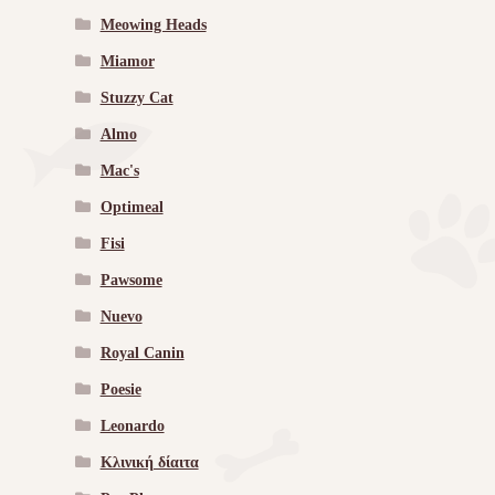
Meowing Heads
Miamor
Stuzzy Cat
Almo
Mac's
Optimeal
Fisi
Pawsome
Nuevo
Royal Canin
Poesie
Leonardo
Κλινική δίαιτα