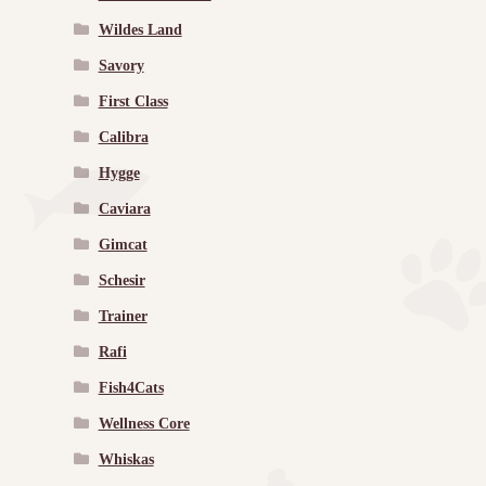
Wildes Land
Savory
First Class
Calibra
Hygge
Caviara
Gimcat
Schesir
Trainer
Rafi
Fish4Cats
Wellness Core
Whiskas