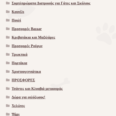
Συμπληρώματα Διατροφής για Γάτες και Σκύλους
Κουνέλι
Πουλί
Προσφορές Bazaar
Κρεβατάκια και Μαξιλάρες
Προσφορές Ρούχων
Τρωκτικά
Πορτάκια
Χριστουγεννιάτικα
ΠΡΟΣΦΟΡΕΣ
Τσάντες και Κλουβιά μεταφοράς
Δώρα για φιλόζωους!
Χελώνες
Ψάρι