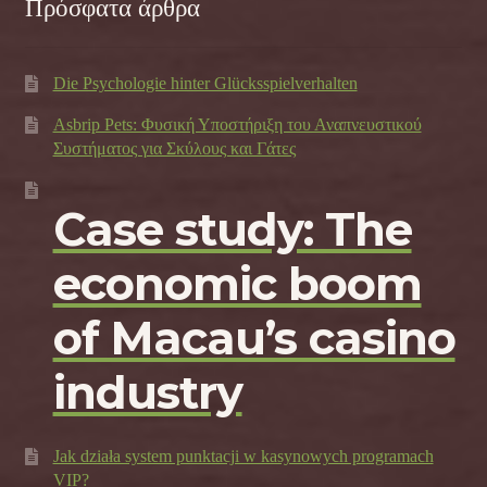
Πρόσφατα άρθρα
Die Psychologie hinter Glücksspielverhalten
Asbrip Pets: Φυσική Υποστήριξη του Αναπνευστικού
Συστήματος για Σκύλους και Γάτες
Case study: The
economic boom
of Macau’s casino
industry
Jak działa system punktacji w kasynowych programach
VIP?