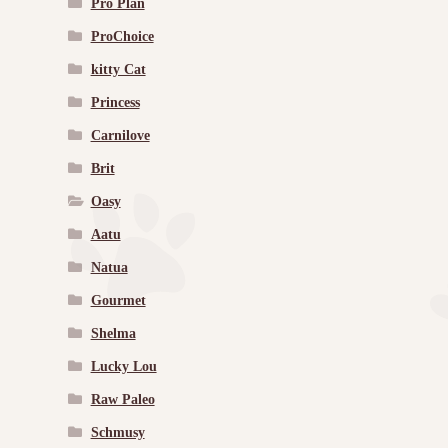
Pro Plan
ProChoice
kitty Cat
Princess
Carnilove
Brit
Oasy
Aatu
Natua
Gourmet
Shelma
Lucky Lou
Raw Paleo
Schmusy