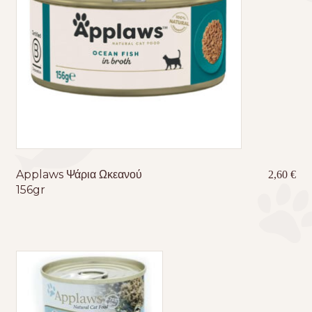
Applaws Ψάρια Ωκεανού
2,60
€
156gr