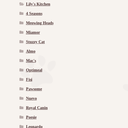
Lily's Kitchen
4 Seasons
Meowing Heads
Miamor
Stuzzy Cat
Almo
Mac's
Optimeal
Fisi
Pawsome
Nuevo
Royal Canin
Poesie
Leonardo