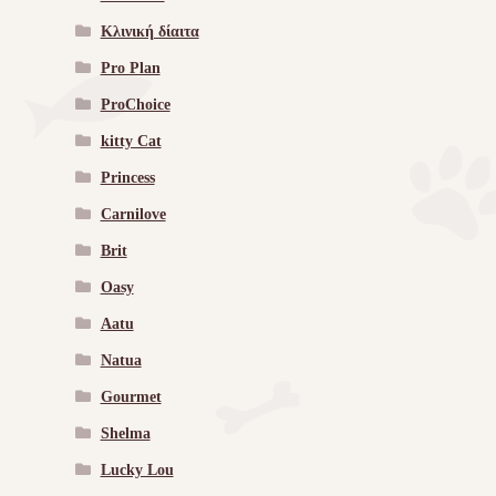
Κλινική δίαιτα
Pro Plan
ProChoice
kitty Cat
Princess
Carnilove
Brit
Oasy
Aatu
Natua
Gourmet
Shelma
Lucky Lou