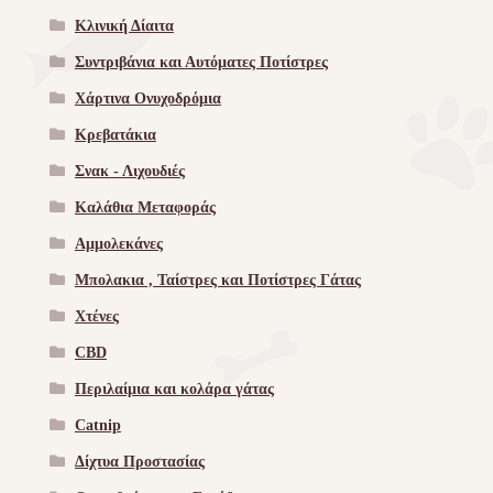
Κλινική Δίαιτα
Συντριβάνια και Αυτόματες Ποτίστρες
Χάρτινα Ονυχοδρόμια
Κρεβατάκια
Σνακ - Λιχουδιές
Καλάθια Μεταφοράς
Αμμολεκάνες
Μπολακια , Ταίστρες και Ποτίστρες Γάτας
Χτένες
CBD
Περιλαίμια και κολάρα γάτας
Catnip
Δίχτυα Προστασίας