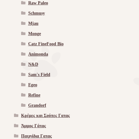
Raw Paleo
Schmusy
Mjau
Monge
Catz FineFood Bio
Animonda
N&D
Sam's Field
Egeo
Refine
Grandorf
Κρέμες και Σούπες Γατας
Άμμος Γάτας
Παιχνίδια Γατας