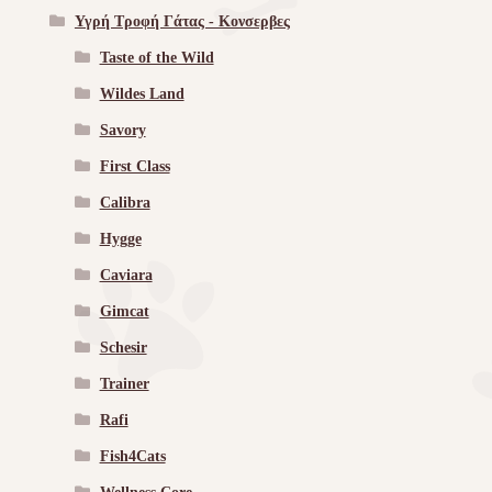
Υγρή Τροφή Γάτας - Kονσερβες
Taste of the Wild
Wildes Land
Savory
First Class
Calibra
Hygge
Caviara
Gimcat
Schesir
Trainer
Rafi
Fish4Cats