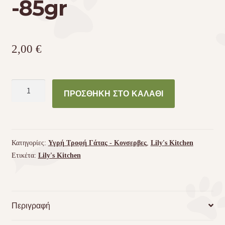
-85gr
2,00
€
ΚΟΝΣΕΡΒΑ
ΠΡΟΣΘΉΚΗ ΣΤΟ ΚΑΛΆΘΙ
ΓΑΤΑΣ
LILY'S
KITCHEN
ORGANIC
Κατηγορίες:
Υγρή Τροφή Γάτας - Kονσερβες
,
Lily's Kitchen
ΒΟΔΙΝΟ
Ετικέτα:
Lily's Kitchen
-85gr
ποσότητα
Περιγραφή