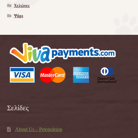
Χελώνες
Ψάρι
Σελίδες
About Us – Petopoleion