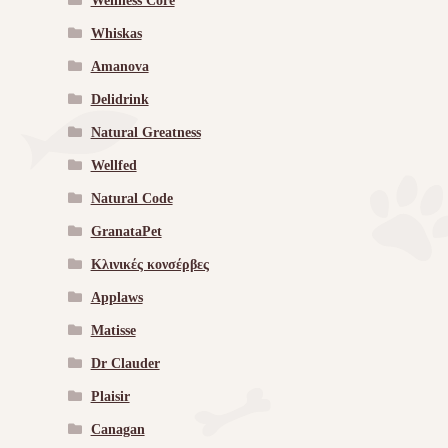
Wellness Core
Whiskas
Amanova
Delidrink
Natural Greatness
Wellfed
Natural Code
GranataPet
Κλινικές κονσέρβες
Applaws
Matisse
Dr Clauder
Plaisir
Canagan