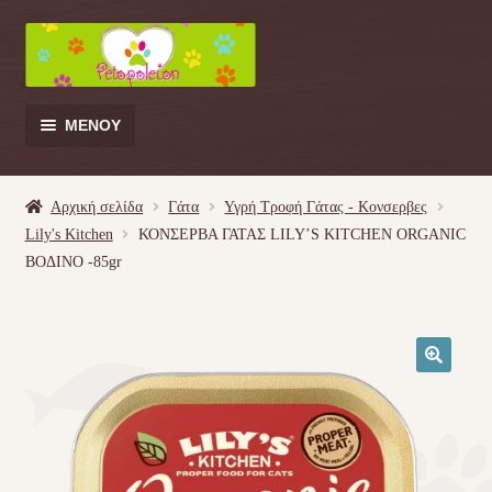
Απευθείας
Μετάβαση
μετάβαση
σε
στην
περιεχόμενο
πλοήγηση
ΜΕΝΟΎ
Products
search
Αρχική σελίδα
Γάτα
Υγρή Τροφή Γάτας - Kονσερβες
Lily's Kitchen
ΚΟΝΣΕΡΒΑ ΓΑΤΑΣ LILY’S KITCHEN ORGANIC
Γάτα
ΒΟΔΙΝΟ -85gr
Σκύλος
Κουνέλι
🔍
Πουλί
Κρεβατάκια