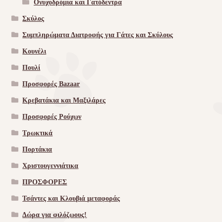
Ονυχοδρόμια και Γατόδεντρα
Σκύλος
Συμπληρώματα Διατροφής για Γάτες και Σκύλους
Κουνέλι
Πουλί
Προσφορές Bazaar
Κρεβατάκια και Μαξιλάρες
Προσφορές Ρούχων
Τρωκτικά
Πορτάκια
Χριστουγεννιάτικα
ΠΡΟΣΦΟΡΕΣ
Τσάντες και Κλουβιά μεταφοράς
Δώρα για φιλόζωους!