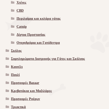
Χτένες
CBD
Περιλαίμια και κολάρα γάτας
Catnip
Δίχτυα Προστασίας
Ονυχοδρόμια και Γατόδεντρα
Σκύλος
Συμπληρώματα Διατροφής για Γάτες και Σκύλους
Κουνέλι
Πουλί
Προσφορές Bazaar
Κρεβατάκια και Μαξιλάρες
Προσφορές Ρούχων
Τρωκτικά