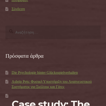
Σύνδεση
Αναζήτηση
για:
Πρόσφατα άρθρα
Die Psychologie hinter Glücksspielverhalten
Asbrip Pets: Φυσική Υποστήριξη του Αναπνευστικού
Συστήματος για Σκύλους και Γάτες
Case study: The