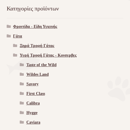
Κατηγορίες προϊόντων
Φροντίδα - Είδη Υγιεινής
Γάτα
Ξηρά Τροφή Γάτας
Υγρή Τροφή Γάτας - Kονσερβες
Taste of the Wild
Wildes Land
Savory
First Class
Calibra
Hygge
Caviara