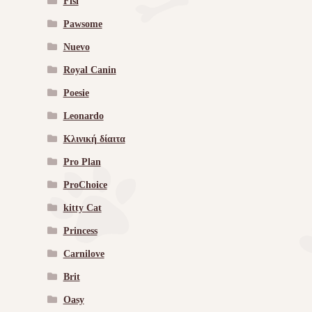
Fisi
Pawsome
Nuevo
Royal Canin
Poesie
Leonardo
Κλινική δίαιτα
Pro Plan
ProChoice
kitty Cat
Princess
Carnilove
Brit
Oasy