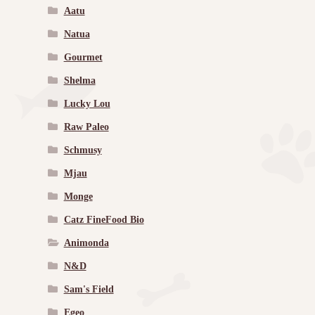
Aatu
Natua
Gourmet
Shelma
Lucky Lou
Raw Paleo
Schmusy
Mjau
Monge
Catz FineFood Bio
Animonda
N&D
Sam's Field
Egeo