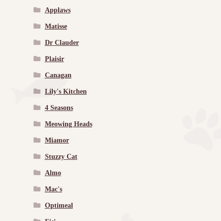
Applaws
Matisse
Dr Clauder
Plaisir
Canagan
Lily's Kitchen
4 Seasons
Meowing Heads
Miamor
Stuzzy Cat
Almo
Mac's
Optimeal