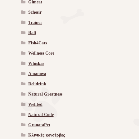
Gimcat
Schesir
Trainer
Rafi
Fish4Cats
Wellness Core
Whiskas
Amanova
Delidrink
Natural Greatness
Wellfed
Natural Code
GranataPet
Κλινικές κονσέρβες