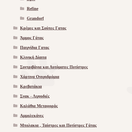
Refine
Grandorf
Κρέμες και Σούπες Γατας
Άμμος Γάτας
Παιχνίδια Γατας
Κλινική Δίαιτα
Συντριβάνια και Αυτόματες Ποτίστρες
Χάρτινα Ονυχοδρόμια
Κρεβατάκια
Σνακ - Λιχουδιές
Καλάθια Μεταφοράς
Αμμολεκάνες
Μπολακια , Ταίστρες και Ποτίστρες Γάτας