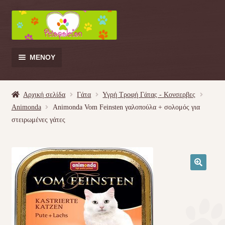
Απευθείας
Μετάβαση
μετάβαση
σε
στην
περιεχόμενο
πλοήγηση
ΜΕΝΟΎ
Products
search
Αρχική σελίδα
Γάτα
Υγρή Τροφή Γάτας - Kονσερβες
Animonda
Animonda Vom Feinsten γαλοπούλα + σολομός για
Γάτα
στειρωμένες γάτες
Σκύλος
Κουνέλι
🔍
Πουλί
Κρεβατάκια