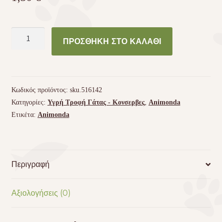
Animonda
ΠΡΟΣΘΉΚΗ ΣΤΟ ΚΑΛΆΘΙ
Vom
Feinsten
γαλοπούλα
+
Κωδικός προϊόντος:
sku.516142
σολομός
Κατηγορίες:
Υγρή Τροφή Γάτας - Kονσερβες
,
Animonda
για
Ετικέτα:
Animonda
στειρωμένες
γάτες
ποσότητα
Περιγραφή
Αξιολογήσεις (0)