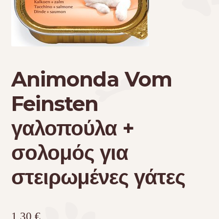
Τσάντες μεταφοράς
Επικοινωνία
Animonda Vom
Φροντίδα – Είδη Υγιεινής
Feinsten
γαλοπούλα +
σολομός για
στειρωμένες γάτες
1,30
€