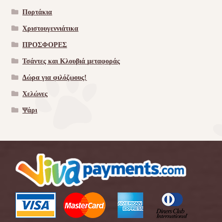
Πορτάκια
Χριστουγεννιάτικα
ΠΡΟΣΦΟΡΕΣ
Τσάντες και Κλουβιά μεταφοράς
Δώρα για φιλόζωους!
Χελώνες
Ψάρι