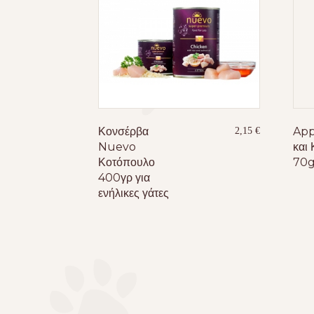
Κονσέρβα
App
2,15
€
Nuevo
και
Κοτόπουλο
70g
400γρ για
ενήλικες γάτες