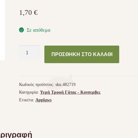
1,70
€
Σε απόθεμα
Applaws
ΠΡΟΣΘΉΚΗ ΣΤΟ ΚΑΛΆΘΙ
Ψάρια
Ωκεανού
70gr
ποσότητα
Κωδικός προϊόντος:
sku.482719
Κατηγορία:
Υγρή Τροφή Γάτας - Kονσερβες
Ετικέτα:
Applaws
ριγραφή