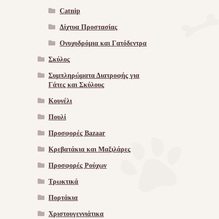
Catnip
Δίχτυα Προστασίας
Ονυχοδρόμια και Γατόδεντρα
Σκύλος
Συμπληρώματα Διατροφής για
Γάτες και Σκύλους
Κουνέλι
Πουλί
Προσφορές Bazaar
Κρεβατάκια και Μαξιλάρες
Προσφορές Ρούχων
Τρωκτικά
Πορτάκια
Χριστουγεννιάτικα