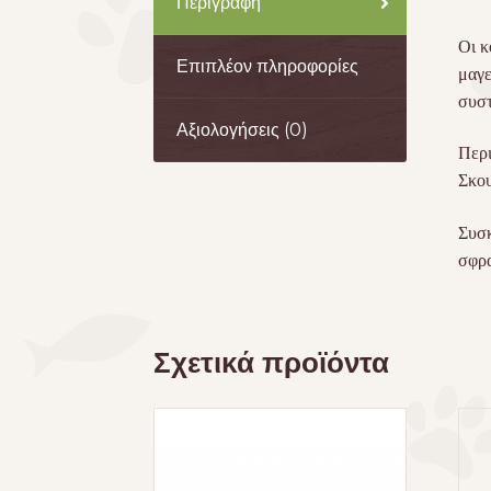
Περιγραφή
Οι κ
Επιπλέον πληροφορίες
μαγε
συστ
Αξιολογήσεις (0)
Περι
Σκου
Συσκ
σφρα
Σχετικά προϊόντα