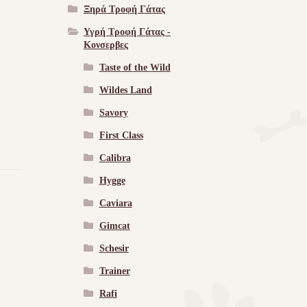
Ξηρά Τροφή Γάτας
Υγρή Τροφή Γάτας -
Kονσερβες
Taste of the Wild
Wildes Land
Savory
First Class
Calibra
Hygge
Caviara
Gimcat
Schesir
Trainer
Rafi