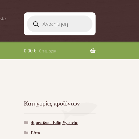
Products
νία
search
0,00
€
0 τεμάχια
Κατηγορίες προϊόντων
Φροντίδα - Είδη Υγιεινής
Γάτα