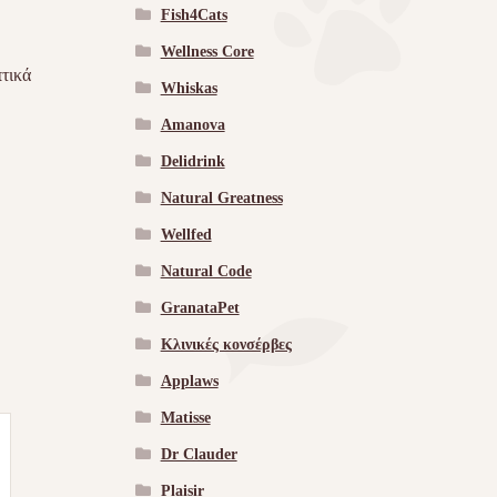
Fish4Cats
Wellness Core
πτικά
Whiskas
Amanova
Delidrink
Natural Greatness
Wellfed
Natural Code
GranataPet
Κλινικές κονσέρβες
Applaws
Matisse
Dr Clauder
Plaisir