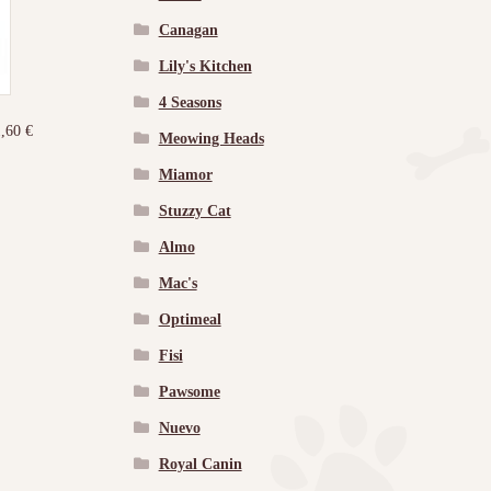
Canagan
Lily's Kitchen
4 Seasons
1,60
€
Meowing Heads
Miamor
Stuzzy Cat
Almo
Mac's
Optimeal
Fisi
Pawsome
Nuevo
Royal Canin