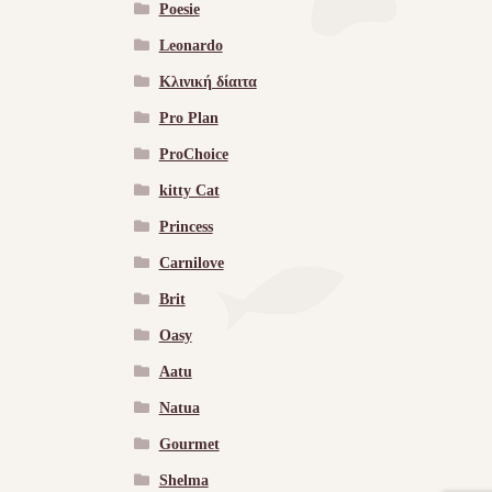
Poesie
Leonardo
Κλινική δίαιτα
Pro Plan
ProChoice
kitty Cat
Princess
Carnilove
Brit
Oasy
Aatu
Natua
Gourmet
Shelma