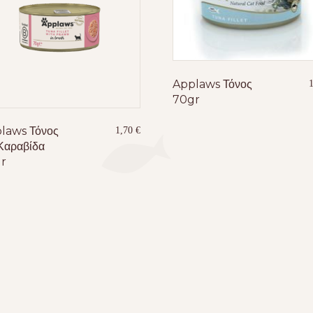
Applaws Τόνος
70gr
laws Τόνος
1,70
€
 Καραβίδα
r