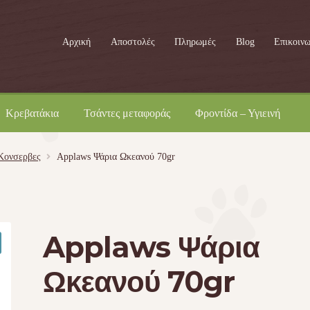
Αρχική
Αποστολές
Πληρωμές
Blog
Επικοινω
Κρεβατάκια
Τσάντες μεταφοράς
Φροντίδα – Υγιεινή
Kονσερβες
Applaws Ψάρια Ωκεανού 70gr
Applaws Ψάρια
Ωκεανού 70gr