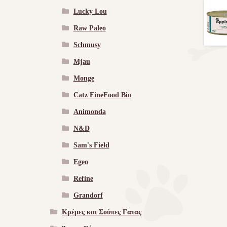
Lucky Lou
Raw Paleo
Schmusy
Mjau
Monge
Catz FineFood Bio
Animonda
N&D
Sam's Field
Egeo
Refine
Grandorf
Κρέμες και Σούπες Γατας