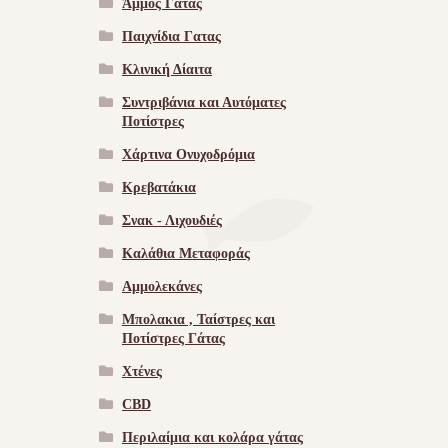
Άμμος Γάτας
Παιχνίδια Γατας
Κλινική Δίαιτα
Συντριβάνια και Αυτόματες
Ποτίστρες
Χάρτινα Ονυχοδρόμια
Κρεβατάκια
Σνακ - Λιχουδιές
Καλάθια Μεταφοράς
Αμμολεκάνες
Μπολακια , Ταίστρες και
Ποτίστρες Γάτας
Χτένες
CBD
Περιλαίμια και κολάρα γάτας