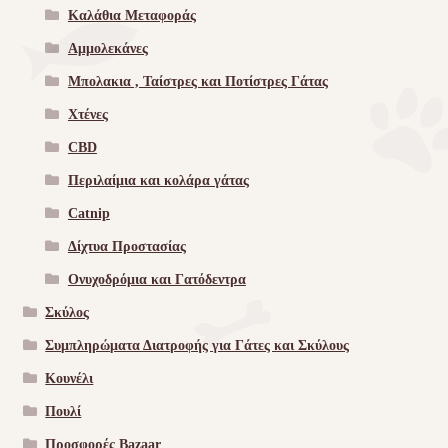
Καλάθια Μεταφοράς
Αμμολεκάνες
Μπολακια , Ταίστρες και Ποτίστρες Γάτας
Χτένες
CBD
Περιλαίμια και κολάρα γάτας
Catnip
Δίχτυα Προστασίας
Ονυχοδρόμια και Γατόδεντρα
Σκύλος
Συμπληρώματα Διατροφής για Γάτες και Σκύλους
Κουνέλι
Πουλί
Προσφορές Bazaar