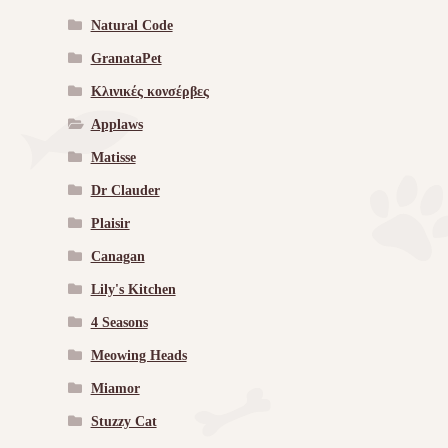
Natural Code
GranataPet
Κλινικές κονσέρβες
Applaws
Matisse
Dr Clauder
Plaisir
Canagan
Lily's Kitchen
4 Seasons
Meowing Heads
Miamor
Stuzzy Cat