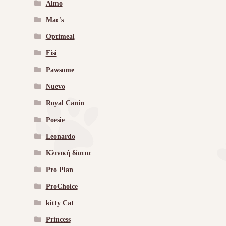
Almo
Mac's
Optimeal
Fisi
Pawsome
Nuevo
Royal Canin
Poesie
Leonardo
Κλινική δίαιτα
Pro Plan
ProChoice
kitty Cat
Princess