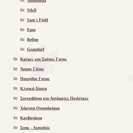
Animonda
N&D
Sam's Field
Egeo
Refine
Grandorf
Κρέμες και Σούπες Γατας
Άμμος Γάτας
Παιχνίδια Γατας
Κλινική Δίαιτα
Συντριβάνια και Αυτόματες Ποτίστρες
Χάρτινα Ονυχοδρόμια
Κρεβατάκια
Σνακ - Λιχουδιές