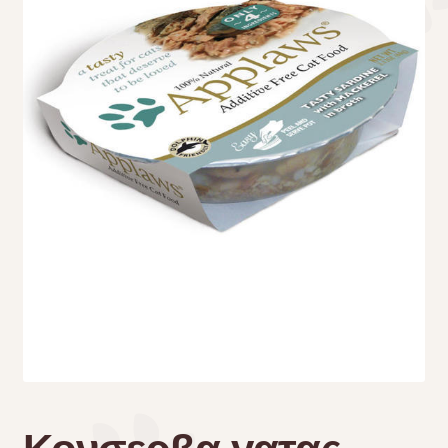
Τσάντες μεταφοράς
Επικοινωνία
Φροντίδα – Είδη Υγιεινής