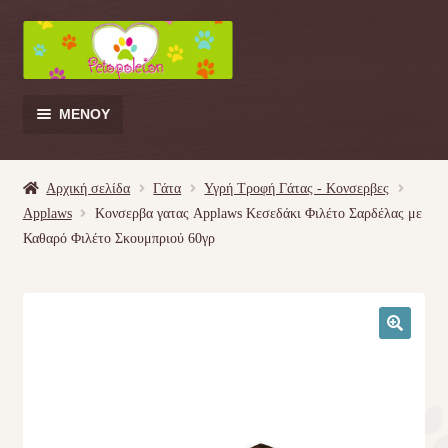
Απευθείας
Μετάβαση
μετάβαση
σε
στην
περιεχόμενο
πλοήγηση
ΜΕΝΟΎ
Products
search
Αρχική σελίδα
Γάτα
Υγρή Τροφή Γάτας - Kονσερβες
Applaws
Κονσερβα γατας Applaws Κεσεδάκι Φιλέτο Σαρδέλας με
Γάτα
Καθαρό Φιλέτο Σκουμπριού 60γρ
Σκύλος
Κουνέλι
🔍
Πουλί
Κρεβατάκια