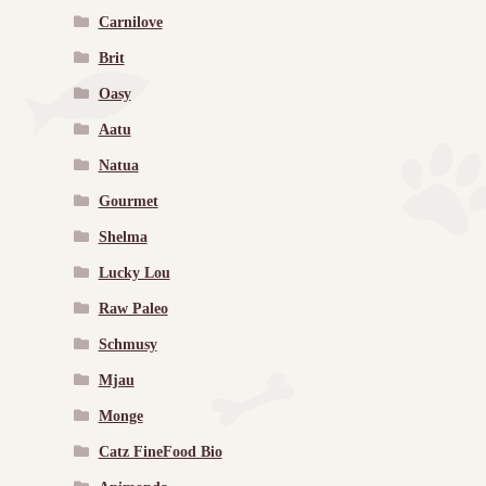
Carnilove
Brit
Oasy
Aatu
Natua
Gourmet
Shelma
Lucky Lou
Raw Paleo
Schmusy
Mjau
Monge
Catz FineFood Bio