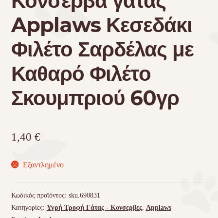
Κονσερβα γατας
Applaws Κεσεδάκι
Φιλέτο Σαρδέλας με
Καθαρό Φιλέτο
Σκουμπριού 60γρ
1,40
€
Εξαντλημένο
Κωδικός προϊόντος:
sku.690831
Κατηγορίες:
Υγρή Τροφή Γάτας - Kονσερβες
,
Applaws