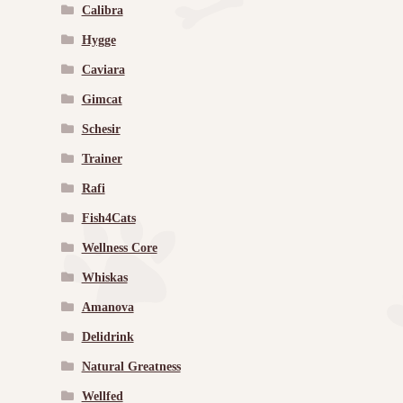
Calibra
Hygge
Caviara
Gimcat
Schesir
Trainer
Rafi
Fish4Cats
Wellness Core
Whiskas
Amanova
Delidrink
Natural Greatness
Wellfed