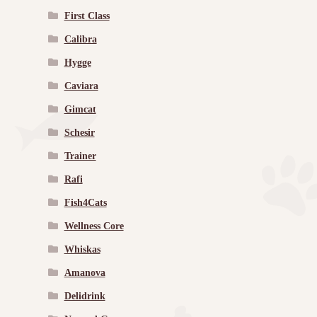
First Class
Calibra
Hygge
Caviara
Gimcat
Schesir
Trainer
Rafi
Fish4Cats
Wellness Core
Whiskas
Amanova
Delidrink