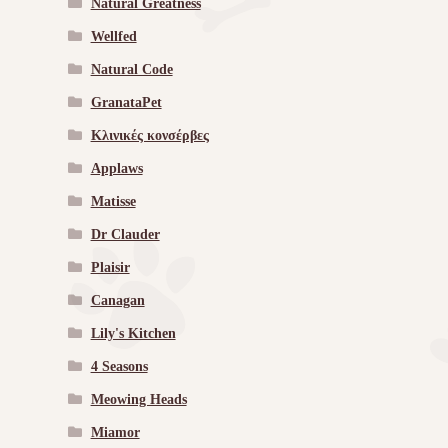
Natural Greatness
Wellfed
Natural Code
GranataPet
Κλινικές κονσέρβες
Applaws
Matisse
Dr Clauder
Plaisir
Canagan
Lily's Kitchen
4 Seasons
Meowing Heads
Miamor