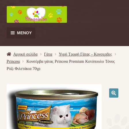
Απευθείας
Μετάβαση
μετάβαση
σε
στην
περιεχόμενο
πλοήγηση
ΜΕΝΟΎ
Products
search
Αρχική σελίδα
Γάτα
Υγρή Τροφή Γάτας - Kονσερβες
Princess
Κονσέρβα γάτας Princess Premium Κοτόπουλο Τόνος
Γάτα
Ρύζι Φιλετάκια 70γρ
Σκύλος
Κουνέλι
🔍
Πουλί
Κρεβατάκια