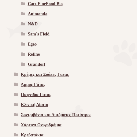
Catz FineFood Bio
Animonda
N&D
Sam's Field
Egeo
Refine
Grandorf
Κρέμες και Σούπες Γατας
Άμμος Γάτας
Παιχνίδια Γατας
Κλινική Δίαιτα
Συντριβάνια και Αυτόματες Ποτίστρες
Χάρτινα Ονυχοδρόμια
Κρεβατάκια