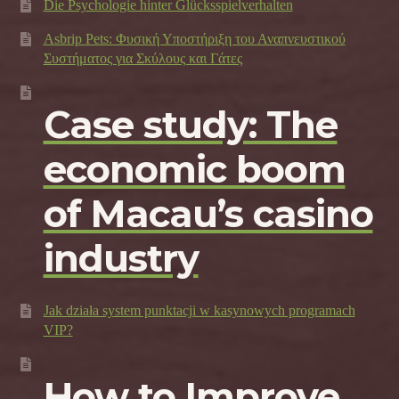
Die Psychologie hinter Glücksspielverhalten
Asbrip Pets: Φυσική Υποστήριξη του Αναπνευστικού
Συστήματος για Σκύλους και Γάτες
Case study: The
economic boom
of Macau’s casino
industry
Jak działa system punktacji w kasynowych programach
VIP?
How to Improve