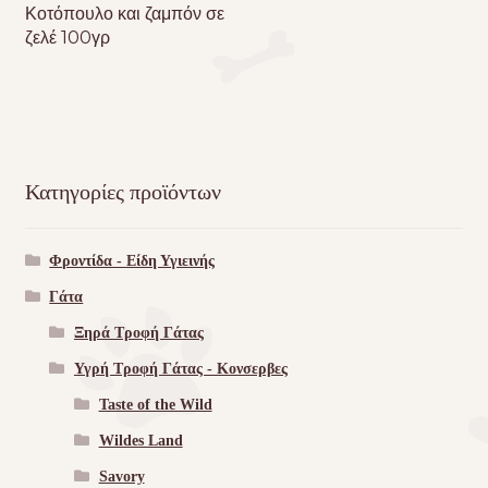
Κοτόπουλο και ζαμπόν σε
ζελέ 100γρ
Κατηγορίες προϊόντων
Φροντίδα - Είδη Υγιεινής
Γάτα
Ξηρά Τροφή Γάτας
Υγρή Τροφή Γάτας - Kονσερβες
Taste of the Wild
Wildes Land
Savory