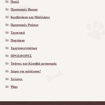
Πουλί
Προσφορές Bazaar
Κρεβατάκια και Μαξιλάρες
Προσφορές Ρούχων
Τρωκτικά
Πορτάκια
Χριστουγεννιάτικα
ΠΡΟΣΦΟΡΕΣ
Τσάντες και Κλουβιά μεταφοράς
Δώρα για φιλόζωους!
Χελώνες
Ψάρι