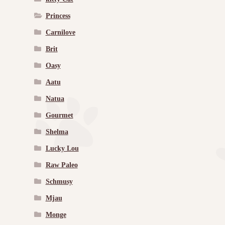
Princess
Carnilove
Brit
Oasy
Aatu
Natua
Gourmet
Shelma
Lucky Lou
Raw Paleo
Schmusy
Mjau
Monge