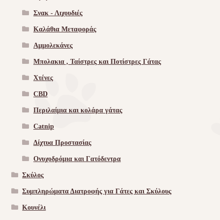
Σνακ - Λιχουδιές
Καλάθια Μεταφοράς
Αμμολεκάνες
Μπολακια , Ταίστρες και Ποτίστρες Γάτας
Χτένες
CBD
Περιλαίμια και κολάρα γάτας
Catnip
Δίχτυα Προστασίας
Ονυχοδρόμια και Γατόδεντρα
Σκύλος
Συμπληρώματα Διατροφής για Γάτες και Σκύλους
Κουνέλι