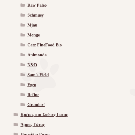
Raw Paleo
Schmusy
Mjau
Monge
Catz FineFood Bio
Animonda
N&D
Sam's Field
Egeo
Refine
Grandorf
Κρέμες και Σούπες Γατας
Άμμος Γάτας
Παιχνίδια Γατας