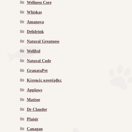
Wellness Core
Whiskas
Amanova
Delidrink
Natural Greatness
Wellfed
Natural Code
GranataPet
Κλινικές κονσέρβες
Applaws
Matisse
Dr Clauder
Plaisir
Canagan