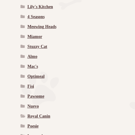
Lily's Kitchen
4 Seasons
Meowing Heads
Miamor
Stuzzy Cat
Almo
Mac's
Optimeal
Fisi
Pawsome
Nuevo
Royal Canin
Poesie