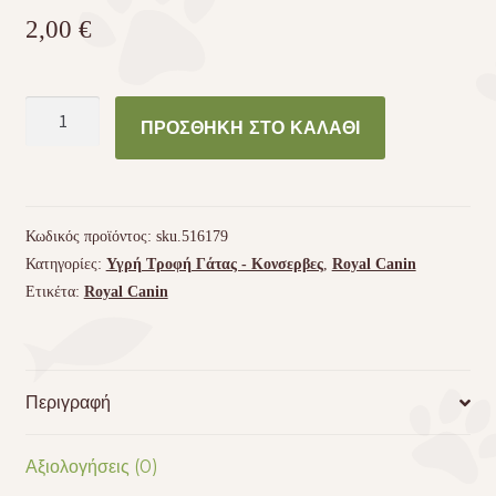
2,00
€
Κονσέρβα
ΠΡΟΣΘΉΚΗ ΣΤΟ ΚΑΛΆΘΙ
Royal
Canin
Intense
Beauty
Κωδικός προϊόντος:
sku.516179
85gr
Κατηγορίες:
Υγρή Τροφή Γάτας - Kονσερβες
,
Royal Canin
ποσότητα
Ετικέτα:
Royal Canin
Περιγραφή
Αξιολογήσεις (0)