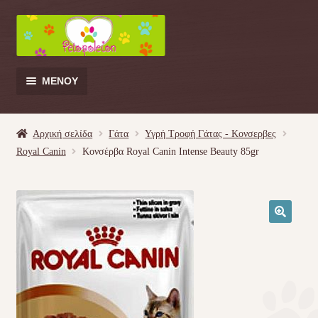
Απευθείας
Μετάβαση
μετάβαση
σε
στην
περιεχόμενο
πλοήγηση
ΜΕΝΟΎ
Products
search
Αρχική σελίδα
Γάτα
Υγρή Τροφή Γάτας - Kονσερβες
Royal Canin
Κονσέρβα Royal Canin Intense Beauty 85gr
Γάτα
Σκύλος
🔍
Κουνέλι
Πουλί
Κρεβατάκια