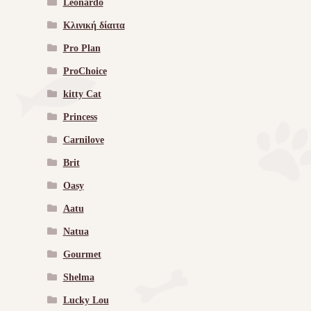
Leonardo
Κλινική δίαιτα
Pro Plan
ProChoice
kitty Cat
Princess
Carnilove
Brit
Oasy
Aatu
Natua
Gourmet
Shelma
Lucky Lou