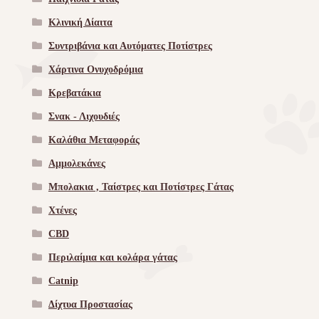
Κλινική Δίαιτα
Συντριβάνια και Αυτόματες Ποτίστρες
Χάρτινα Ονυχοδρόμια
Κρεβατάκια
Σνακ - Λιχουδιές
Καλάθια Μεταφοράς
Αμμολεκάνες
Μπολακια , Ταίστρες και Ποτίστρες Γάτας
Χτένες
CBD
Περιλαίμια και κολάρα γάτας
Catnip
Δίχτυα Προστασίας