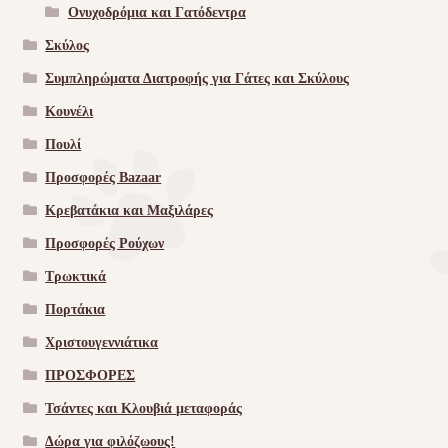
Ονυχοδρόμια και Γατόδεντρα
Σκύλος
Συμπληρώματα Διατροφής για Γάτες και Σκύλους
Κουνέλι
Πουλί
Προσφορές Bazaar
Κρεβατάκια και Μαξιλάρες
Προσφορές Ρούχων
Τρωκτικά
Πορτάκια
Χριστουγεννιάτικα
ΠΡΟΣΦΟΡΕΣ
Τσάντες και Κλουβιά μεταφοράς
Δώρα για φιλόζωους!