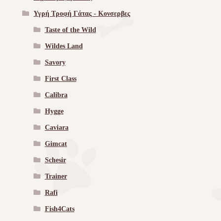
Υγρή Τροφή Γάτας - Kονσερβες
Taste of the Wild
Wildes Land
Savory
First Class
Calibra
Hygge
Caviara
Gimcat
Schesir
Trainer
Rafi
Fish4Cats