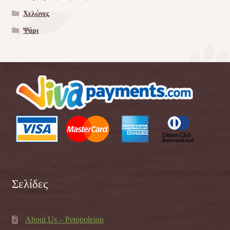
Χελώνες
Ψάρι
Σελίδες
About Us – Petopoleion