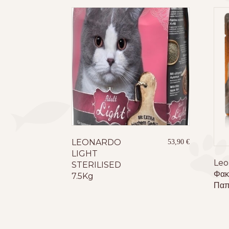
LEONARDO
53,90
€
LIGHT
Leo
STERILISED
Φακ
7.5Kg
Παπ