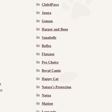
Club4Paws
Josera
Gemon
Harper and Bone
Sanabelle
Reflex
Flatazor
Pro Choice
Royal Canin
Happy Cat
α
Nature's Protection
τα
Natua
Matisse
Leonardo