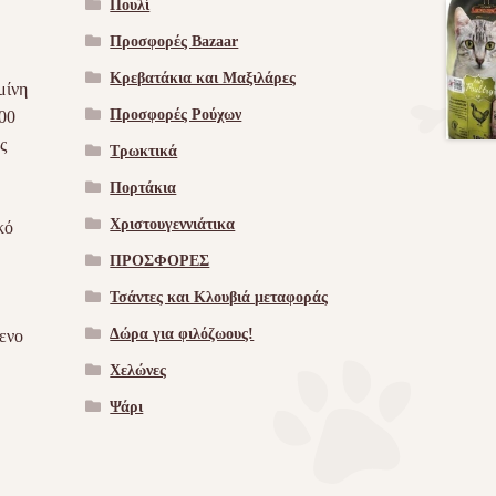
Πουλί
Προσφορές Bazaar
Κρεβατάκια και Μαξιλάρες
μίνη
Προσφορές Ρούχων
00
ς
Τρωκτικά
Πορτάκια
Χριστουγεννιάτικα
κό
ΠΡΟΣΦΟΡΕΣ
Τσάντες και Κλουβιά μεταφοράς
Δώρα για φιλόζωους!
ενο
Χελώνες
Ψάρι