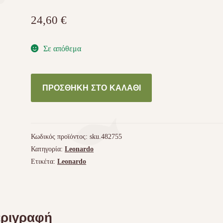
24,60
€
Σε απόθεμα
Leonardo
ΠΡΟΣΘΉΚΗ ΣΤΟ ΚΑΛΆΘΙ
Adult
Fish
2kg
ποσότητα
Κωδικός προϊόντος:
sku.482755
Κατηγορία:
Leonardo
Ετικέτα:
Leonardo
ριγραφή