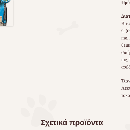
Πρόσ
Διατ
Βιτα
C (ό
mg, 
θειι
σιδή
mg, 
ασβέ
Τεχν
Λεκι
τοκο
Σχετικά προϊόντα