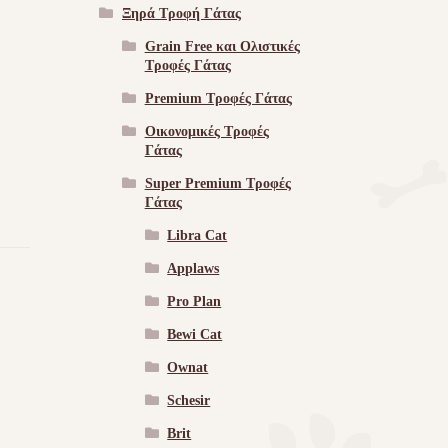
Ξηρά Τροφή Γάτας
Grain Free και Ολιστικές
Τροφές Γάτας
Premium Τροφές Γάτας
Οικονομικές Τροφές
Γάτας
Super Premium Τροφές
Γάτας
Libra Cat
Applaws
Pro Plan
Bewi Cat
Ownat
Schesir
Brit