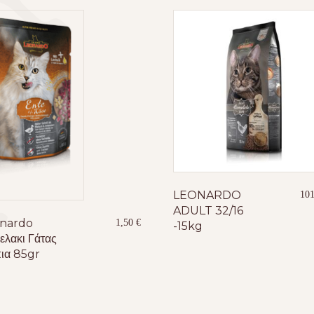
LEONARDO
10
ADULT 32/16
nardo
1,50
€
-15kg
ελακι Γάτας
ια 85gr