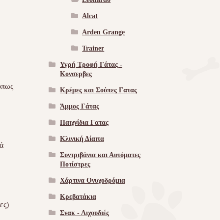
Alcat
Arden Grange
Trainer
Υγρή Τροφή Γάτας -
Kονσερβες
όπως
Κρέμες και Σούπες Γατας
Άμμος Γάτας
Παιχνίδια Γατας
Κλινική Δίαιτα
ά
Συντριβάνια και Αυτόματες
Ποτίστρες
Χάρτινα Ονυχοδρόμια
Κρεβατάκια
ες)
Σνακ - Λιχουδιές