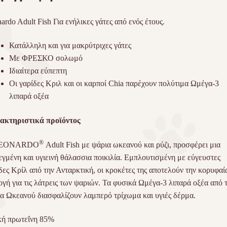
ardo Adult Fish Για ενήλικες γάτες από ενός έτους.
Κατάλληλη και για μακρύτριχες γάτες
Με ΦΡΕΣΚΟ σολωμό
Ιδιαίτερα εύπεπτη
Οι γαρίδες Κριλ και οι καρποί Chia παρέχουν πολύτιμα Ωμέγα-3
λιπαρά οξέα
ακτηριστικά προϊόντος
®
LEONARDO
Adult Fish με ψάρια ωκεανού και ρύζι, προσφέρει μια
εγμένη και υγιεινή θάλασσια ποικιλία. Εμπλουτισμένη με εύγευστες
δες Κρίλ από την Ανταρκτική, οι κροκέτες της αποτελούν την κορυφαί
ογή για τις λάτρεις των ψαριών. Τα φυσικά Ωμέγα-3 λιπαρά οξέα από 
α Ωκεανού διασφαλίζουν λαμπερό τρίχωμα και υγιές δέρμα.
κή πρωτεΐνη 85%