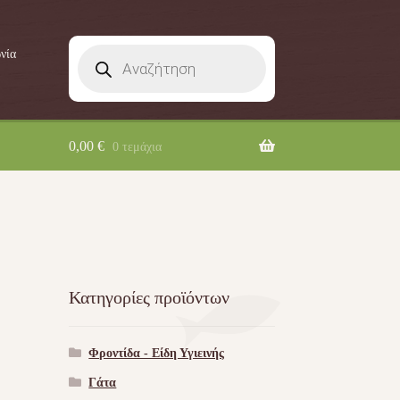
Products
νία
search
0,00
€
0 τεμάχια
Κατηγορίες προϊόντων
Φροντίδα - Είδη Υγιεινής
Γάτα