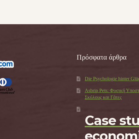
Πρόσφατα άρθρα
Die Psychologie hinter Glü
Asbrip Pets: Φυσική Υποσ
Σκύλους και Γάτες
Case st
economi