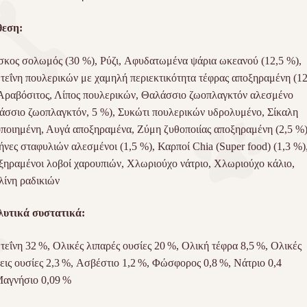
θεση:
κος σολωμός (30 %), Ρύζι, Aφυδατωμένα ψάρια ωκεανού (12,5 %),
εΐνη πουλερικών με χαμηλή περιεκτικότητα τέφρας αποξηραμένη (12
Αραβόσιτος, Λίπος πουλερικών, Θαλάσσιο ζωοπλαγκτόν αλεσμένο
άσσιο ζωοπλαγκτόν, 5 %), Συκώτι πουλερικών υδρολυμένο, Σίκαλη
ποιημένη, Αυγά αποξηραμένα, Ζύμη ζυθοποιίας αποξηραμένη (2,5 %)
νες σταφυλιών αλεσμένοι (1,5 %), Καρποί Chia (Super food) (1,3 %)
ηραμένοι λοβοί χαρουπιών, Χλωριούχο νάτριο, Χλωριούχο κάλιο,
λίνη ραδικιών
λυτικά συστατικά:
εΐνη 32 %, Ολικές λιπαρές ουσίες 20 %, Ολική τέφρα 8,5 %, Ολικές
εις ουσίες 2,3 %, Ασβέστιο 1,2 %, Φώσφορος 0,8 %, Νάτριο 0,4
αγνήσιο 0,09 %