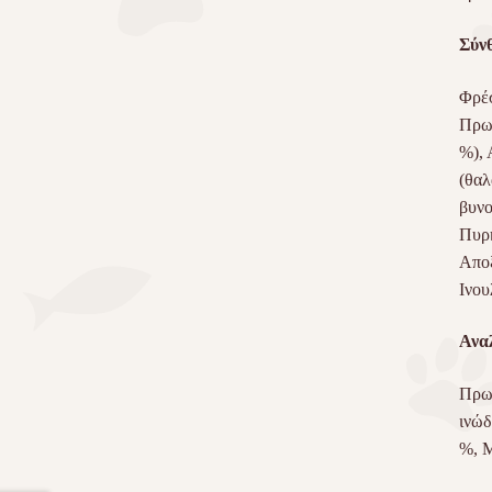
Σύν
Φρέσ
Πρωτ
%), 
(θαλ
βυνο
Πυρή
Αποξ
Ινου
Ανα
Πρωτ
ινώδ
%, Μ