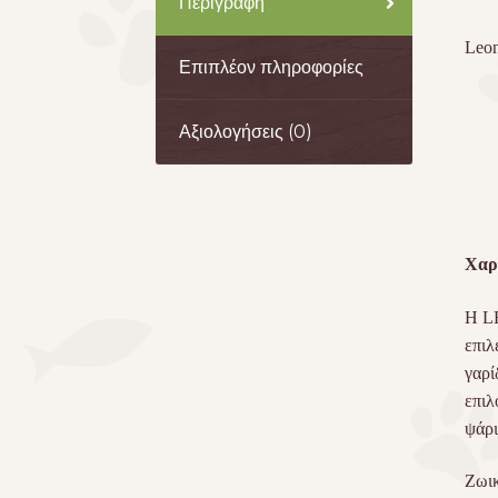
Περιγραφή
Leon
Επιπλέον πληροφορίες
Αξιολογήσεις (0)
Χαρ
Η 
επιλ
γαρί
επιλ
ψάρι
Ζωι