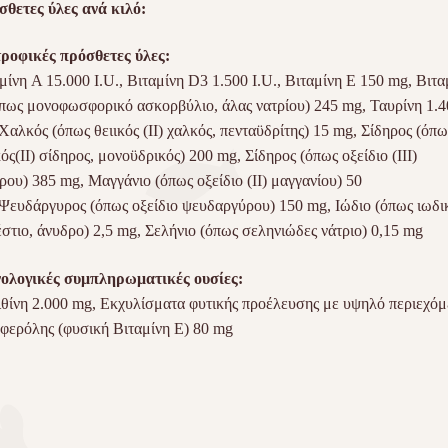
θετες ύλες ανά κιλό:
ροφικές πρόσθετες ύλες:
μίνη A 15.000 I.U., Βιταμίνη D3 1.500 I.U., Βιταμίνη Ε 150 mg, Βιτα
πως μονοφωσφορικό ασκορβύλιο, άλας νατρίου) 245 mg, Ταυρίνη 1.4
Χαλκός (όπως θειικός (ΙΙ) χαλκός, πενταϋδρίτης) 15 mg, Σίδηρος (όπω
κός(ΙΙ) σίδηρος, μονοϋδρικός) 200 mg, Σίδηρος (όπως οξείδιο (ΙΙΙ)
ρου) 385 mg, Μαγγάνιο (όπως οξείδιο (ΙΙ) μαγγανίου) 50
Ψευδάργυρος (όπως οξείδιο ψευδαργύρου) 150 mg, Ιώδιο (όπως ιωδι
στιο, άνυδρο) 2,5 mg, Σελήνιο (όπως σεληνιώδες νάτριο) 0,15 mg
ολογικές συμπληρωματικές ουσίες:
θίνη 2.000 mg, Εκχυλίσματα φυτικής προέλευσης με υψηλό περιεχόμ
φερόλης (φυσική Βιταμίνη Ε) 80 mg