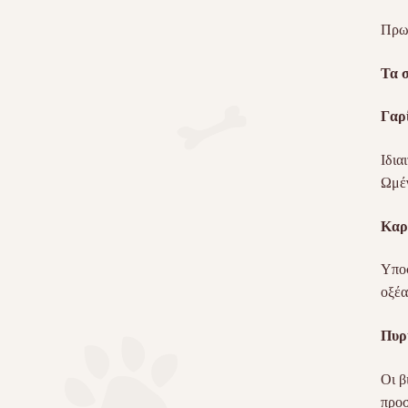
Πρω
Τα σ
Γαρ
Ιδια
Ωμέγ
Κ
αρ
Υποσ
οξέα
Πυρ
Οι β
προσ