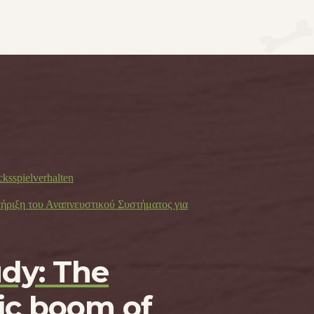
cksspielverhalten
τήριξη του Αναπνευστικού Συστήματος για
udy: The
c boom of