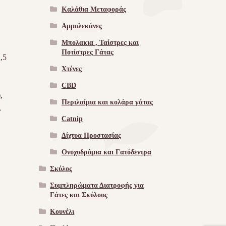
Καλάθια Μεταφοράς
Αμμολεκάνες
Μπολακια , Ταίστρες και
Ποτίστρες Γάτας
,5
Χτένες
CBD
,
Περιλαίμια και κολάρα γάτας
,
Catnip
Δίχτυα Προστασίας
Ονυχοδρόμια και Γατόδεντρα
Σκύλος
Συμπληρώματα Διατροφής για
Γάτες και Σκύλους
Κουνέλι