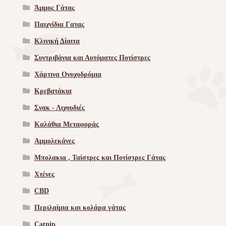
Άμμος Γάτας
Παιχνίδια Γατας
Κλινική Δίαιτα
Συντριβάνια και Αυτόματες Ποτίστρες
Χάρτινα Ονυχοδρόμια
Κρεβατάκια
Σνακ - Λιχουδιές
Καλάθια Μεταφοράς
Αμμολεκάνες
Μπολακια , Ταίστρες και Ποτίστρες Γάτας
Χτένες
CBD
Περιλαίμια και κολάρα γάτας
Catnip