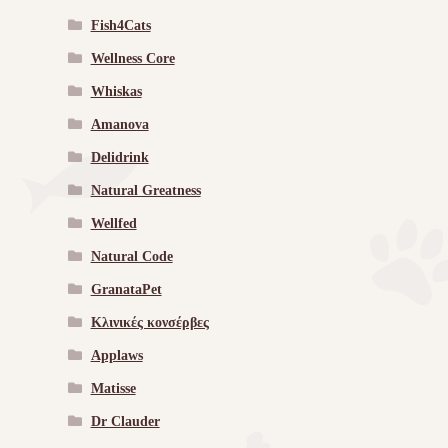
Fish4Cats
Wellness Core
Whiskas
Amanova
Delidrink
Natural Greatness
Wellfed
Natural Code
GranataPet
Κλινικές κονσέρβες
Applaws
Matisse
Dr Clauder