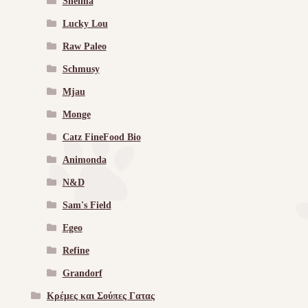
Shelma
Lucky Lou
Raw Paleo
Schmusy
Mjau
Monge
Catz FineFood Bio
Animonda
N&D
Sam's Field
Egeo
Refine
Grandorf
Κρέμες και Σούπες Γατας