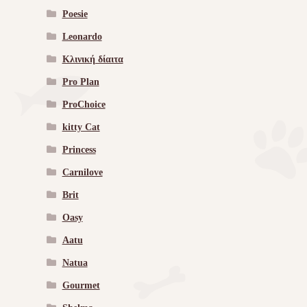
Poesie
Leonardo
Κλινική δίαιτα
Pro Plan
ProChoice
kitty Cat
Princess
Carnilove
Brit
Oasy
Aatu
Natua
Gourmet