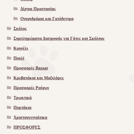
Δίχτυα Προστασίας
Ονυχοδρόμια και Γατόδεντρα
Σκύλος
Συμπληρώματα Διατροφής για Γάτες και Σκύλους
Κουνέλι
Πουλί
Προσφορές Bazaar
Κρεβατάκια και Μαξιλάρες
Προσφορές Ρούχων
Τρωκτικά
Πορτάκια
Χριστουγεννιάτικα
ΠΡΟΣΦΟΡΕΣ