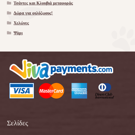
Τσάντες και Κλουβιά μεταφοράς
Δώρα για φιλόζωους!
Χελώνες
Ψάρι
Σελίδες