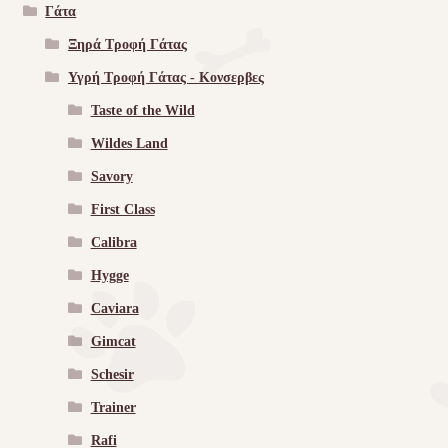
Γάτα
Ξηρά Τροφή Γάτας
Υγρή Τροφή Γάτας - Kονσερβες
Taste of the Wild
Wildes Land
Savory
First Class
Calibra
Hygge
Caviara
Gimcat
Schesir
Trainer
Rafi