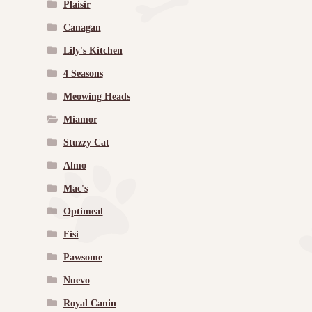
Plaisir
Canagan
Lily's Kitchen
4 Seasons
Meowing Heads
Miamor
Stuzzy Cat
Almo
Mac's
Optimeal
Fisi
Pawsome
Nuevo
Royal Canin