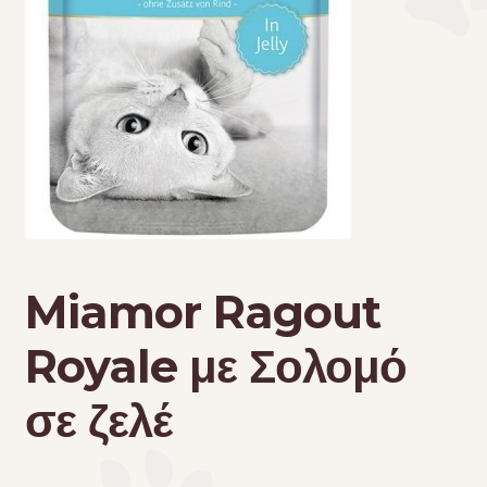
Τσάντες μεταφοράς
Επικοινωνία
Φροντίδα – Είδη Υγιεινής
Miamor Ragout
Royale με Σολομό
σε ζελέ