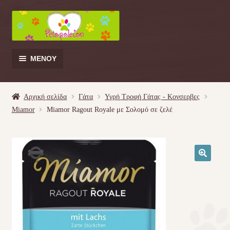
Απευθείας
Μετάβαση
μετάβαση
σε
στην
περιεχόμενο
πλοήγηση
ΜΕΝΟΎ
Products
search
Αρχική σελίδα
Γάτα
Υγρή Τροφή Γάτας - Kονσερβες
Miamor
Miamor Ragout Royale με Σολομό σε ζελέ
Γάτα
Σκύλος
🔍
Κουνέλι
Πουλί
Κρεβατάκια