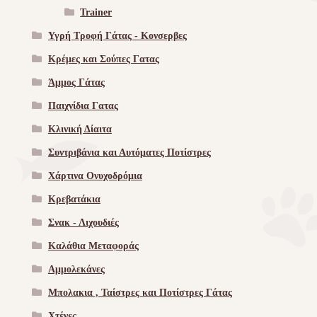
Trainer
Υγρή Τροφή Γάτας - Kονσερβες
Κρέμες και Σούπες Γατας
Άμμος Γάτας
Παιχνίδια Γατας
Κλινική Δίαιτα
Συντριβάνια και Αυτόματες Ποτίστρες
Χάρτινα Ονυχοδρόμια
Κρεβατάκια
Σνακ - Λιχουδιές
Καλάθια Μεταφοράς
Αμμολεκάνες
Μπολακια , Ταίστρες και Ποτίστρες Γάτας
Χτένες