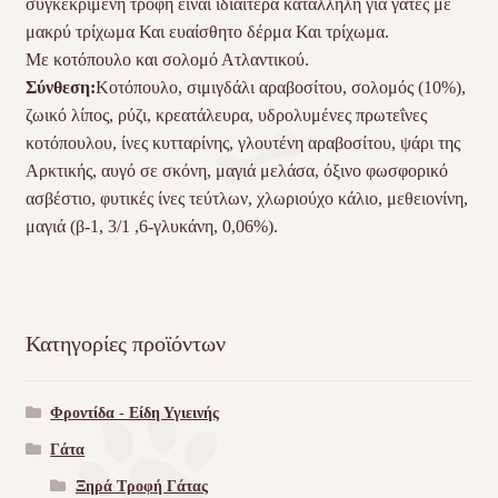
συγκεκριμένη τροφή είναι ιδιαίτερα κατάλληλη για γάτες με
μακρύ τρίχωμα Και ευαίσθητο δέρμα Και τρίχωμα.
Με κοτόπουλο και σολομό Ατλαντικού.
Σύνθεση:
Κοτόπουλο, σιμιγδάλι αραβοσίτου, σολομός (10%),
ζωικό λίπος, ρύζι, κρεατάλευρα, υδρολυμένες πρωτεΐνες
κοτόπουλου, ίνες κυτταρίνης, γλουτένη αραβοσίτου, ψάρι της
Αρκτικής, αυγό σε σκόνη, μαγιά μελάσα, όξινο φωσφορικό
ασβέστιο, φυτικές ίνες τεύτλων, χλωριούχο κάλιο, μεθειονίνη,
μαγιά (β-1, 3/1 ,6-γλυκάνη, 0,06%).
Κατηγορίες προϊόντων
Φροντίδα - Είδη Υγιεινής
Γάτα
Ξηρά Τροφή Γάτας