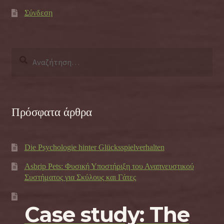
Σύνδεση
Αναζήτηση
για:
Πρόσφατα άρθρα
Die Psychologie hinter Glücksspielverhalten
Asbrip Pets: Φυσική Υποστήριξη του Αναπνευστικού
Συστήματος για Σκύλους και Γάτες
Case study: The