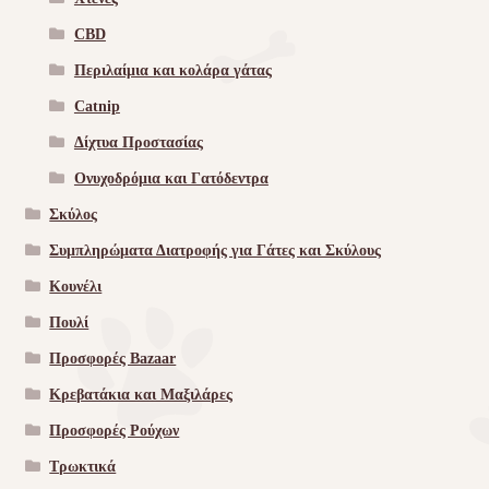
CBD
Περιλαίμια και κολάρα γάτας
Catnip
Δίχτυα Προστασίας
Ονυχοδρόμια και Γατόδεντρα
Σκύλος
Συμπληρώματα Διατροφής για Γάτες και Σκύλους
Κουνέλι
Πουλί
Προσφορές Bazaar
Κρεβατάκια και Μαξιλάρες
Προσφορές Ρούχων
Τρωκτικά