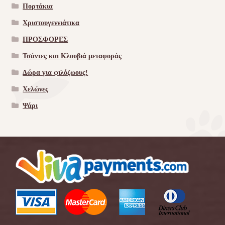
Πορτάκια
Χριστουγεννιάτικα
ΠΡΟΣΦΟΡΕΣ
Τσάντες και Κλουβιά μεταφοράς
Δώρα για φιλόζωους!
Χελώνες
Ψάρι