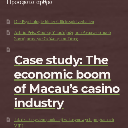
Πρόσφατα άρθρα
Die Psychologie hinter Glücksspielverhalten
Asbrip Pets: Φυσική Υποστήριξη του Αναπνευστικού
Συστήματος για Σκύλους και Γάτες
Case study: The
economic boom
of Macau’s casino
industry
Jak działa system punktacji w kasynowych programach
VIP?