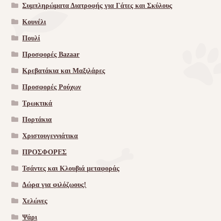
Συμπληρώματα Διατροφής για Γάτες και Σκύλους
Κουνέλι
Πουλί
Προσφορές Bazaar
Κρεβατάκια και Μαξιλάρες
Προσφορές Ρούχων
Τρωκτικά
Πορτάκια
Χριστουγεννιάτικα
ΠΡΟΣΦΟΡΕΣ
Τσάντες και Κλουβιά μεταφοράς
Δώρα για φιλόζωους!
Χελώνες
Ψάρι