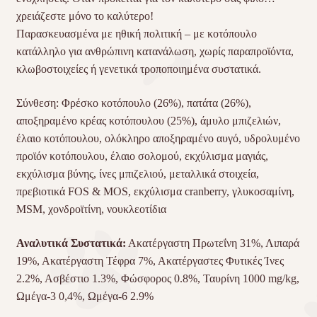
χρειάζεστε μόνο το καλύτερο!
Παρασκευασμένα με ηθική πολιτική – με κοτόπουλο
κατάλληλο για ανθρώπινη κατανάλωση, χωρίς παραπροϊόντα,
κλωβοστοιχείες ή γενετικά τροποποιημένα συστατικά.
Σύνθεση: Φρέσκο κοτόπουλο (26%), πατάτα (26%),
αποξηραμένο κρέας κοτόπουλου (25%), άμυλο μπιζελιών,
έλαιο κοτόπουλου, ολόκληρο αποξηραμένο αυγό, υδρολυμένο
προϊόν κοτόπουλου, έλαιο σολομού, εκχύλισμα μαγιάς,
εκχύλισμα βύνης, ίνες μπιζελιού, μεταλλικά στοιχεία,
πρεβιοτικά
FOS
&
MOS
, εκχύλισμα cranberry, γλυκοσαμίνη,
MSM
, χονδροϊτίνη, νουκλεοτίδια
Αναλυτικά Συστατικά:
Ακατέργαστη Πρωτεΐνη 31%, Λιπαρά
19%, Ακατέργαστη Τέφρα 7%, Ακατέργαστες Φυτικές Ίνες
2.2%, Ασβέστιο 1.3%, Φώσφορος 0.8%, Ταυρίνη 1000 mg/kg,
Ωμέγα-3 0,4%, Ωμέγα-6 2.9%