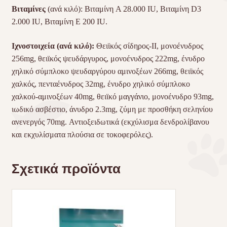
Βιταμίνες
(ανά κιλό): Βιταμίνη A 28.000 IU, Βιταμίνη D3
2.000 IU, Βιταμίνη E 200 IU.
Ιχνοστοιχεία (ανά κιλό):
Θειϊκός σίδηρος-ΙΙ, μονοένυδρος
256mg, θειϊκός ψευδάργυρος, μονοένυδρος 222mg, ένυδρο
χηλικό σύμπλοκο ψευδαργύρου αμινοξέων 266mg, θειϊκός
χαλκός, πενταένυδρος 32mg, ένυδρο χηλικό σύμπλοκο
χαλκού-αμινοξέων 40mg, θειϊκό μαγγάνιο, μονοένυδρο 93mg,
ιωδικό ασβέστιο, άνυδρο 2.3mg, ζύμη με προσθήκη σεληνίου
ανενεργός 70mg. Αντιοξειδωτικά (εκχύλισμα δενδρολίβανου
και εκχυλίσματα πλούσια σε τοκοφερόλες).
Σχετικά προϊόντα