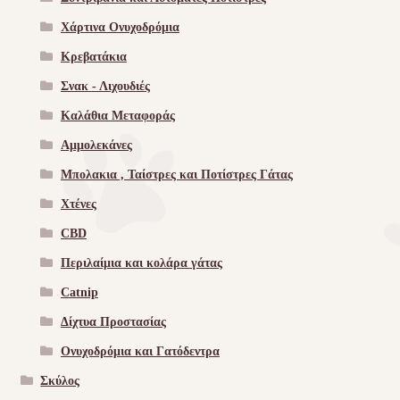
Χάρτινα Ονυχοδρόμια
Κρεβατάκια
Σνακ - Λιχουδιές
Καλάθια Μεταφοράς
Αμμολεκάνες
Μπολακια , Ταίστρες και Ποτίστρες Γάτας
Χτένες
CBD
Περιλαίμια και κολάρα γάτας
Catnip
Δίχτυα Προστασίας
Ονυχοδρόμια και Γατόδεντρα
Σκύλος