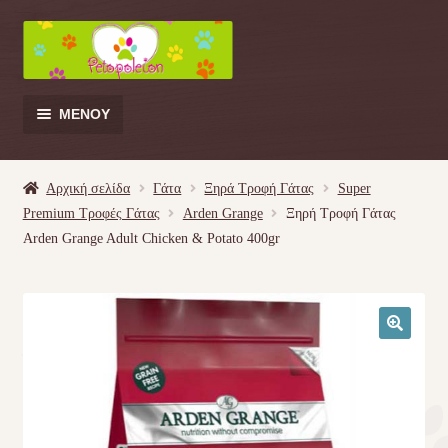
Απευθείας
Μετάβαση
μετάβαση
σε
στην
περιεχόμενο
πλοήγηση
ΜΕΝΟΎ
Products
search
Αρχική σελίδα
Γάτα
Ξηρά Τροφή Γάτας
Super
Premium Τροφές Γάτας
Arden Grange
Ξηρή Τροφή Γάτας
Γάτα
Arden Grange Adult Chicken & Potato 400gr
Σκύλος
Κουνέλι
🔍
Πουλί
Κρεβατάκια