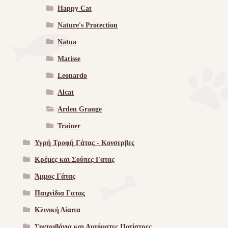
Happy Cat
Nature's Protection
Natua
Matisse
Leonardo
Alcat
Arden Grange
Trainer
Υγρή Τροφή Γάτας - Kονσερβες
Κρέμες και Σούπες Γατας
Άμμος Γάτας
Παιχνίδια Γατας
Κλινική Δίαιτα
Συντριβάνια και Αυτόματες Ποτίστρες