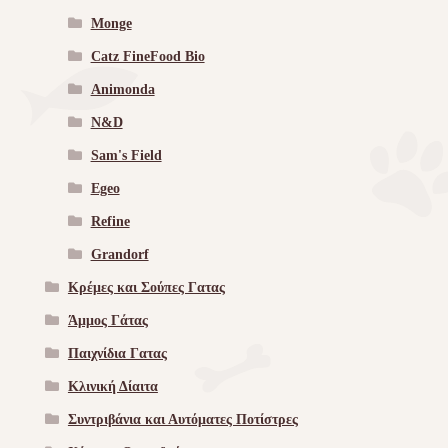
Monge
Catz FineFood Bio
Animonda
N&D
Sam's Field
Egeo
Refine
Grandorf
Κρέμες και Σούπες Γατας
Άμμος Γάτας
Παιχνίδια Γατας
Κλινική Δίαιτα
Συντριβάνια και Αυτόματες Ποτίστρες