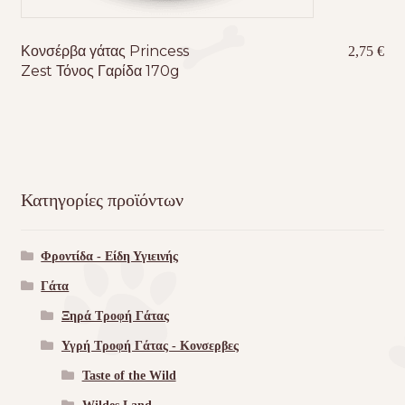
Κονσέρβα γάτας Princess
2,75
€
Zest Τόνος Γαρίδα 170g
Κατηγορίες προϊόντων
Φροντίδα - Είδη Υγιεινής
Γάτα
Ξηρά Τροφή Γάτας
Υγρή Τροφή Γάτας - Kονσερβες
Taste of the Wild