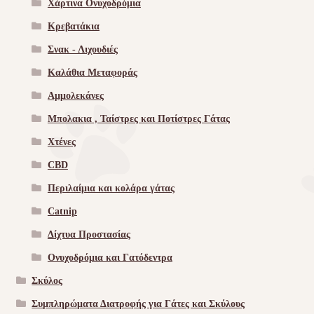
Χάρτινα Ονυχοδρόμια
Κρεβατάκια
Σνακ - Λιχουδιές
Καλάθια Μεταφοράς
Αμμολεκάνες
Μπολακια , Ταίστρες και Ποτίστρες Γάτας
Χτένες
CBD
Περιλαίμια και κολάρα γάτας
Catnip
Δίχτυα Προστασίας
Ονυχοδρόμια και Γατόδεντρα
Σκύλος
Συμπληρώματα Διατροφής για Γάτες και Σκύλους