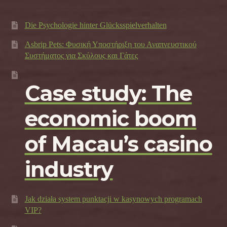
Die Psychologie hinter Glücksspielverhalten
Asbrip Pets: Φυσική Υποστήριξη του Αναπνευστικού
Συστήματος για Σκύλους και Γάτες
Case study: The
economic boom
of Macau’s casino
industry
Jak działa system punktacji w kasynowych programach
VIP?