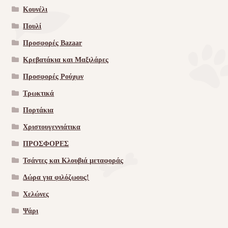
Κουνέλι
Πουλί
Προσφορές Bazaar
Κρεβατάκια και Μαξιλάρες
Προσφορές Ρούχων
Τρωκτικά
Πορτάκια
Χριστουγεννιάτικα
ΠΡΟΣΦΟΡΕΣ
Τσάντες και Κλουβιά μεταφοράς
Δώρα για φιλόζωους!
Χελώνες
Ψάρι