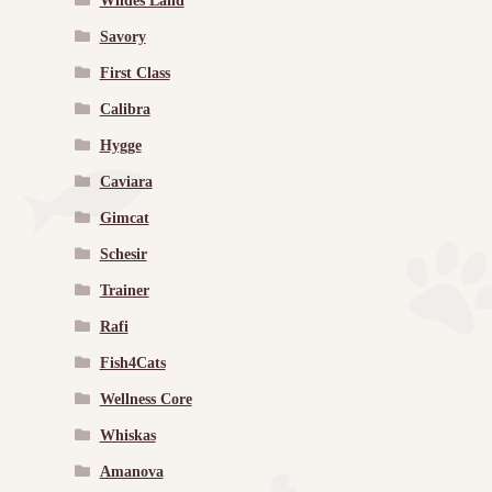
Wildes Land
Savory
First Class
Calibra
Hygge
Caviara
Gimcat
Schesir
Trainer
Rafi
Fish4Cats
Wellness Core
Whiskas
Amanova