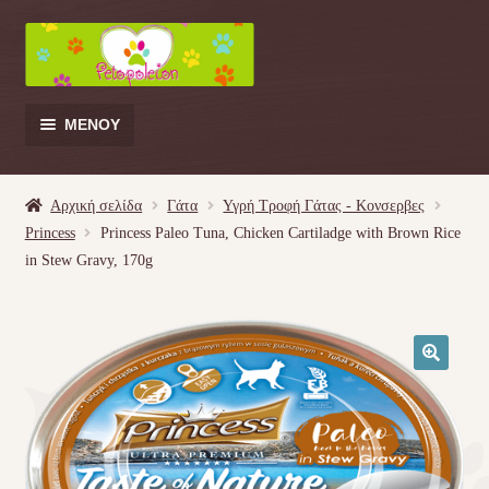
Απευθείας
Μετάβαση
μετάβαση
σε
στην
περιεχόμενο
πλοήγηση
ΜΕΝΟΎ
Products
search
Αρχική σελίδα
Γάτα
Υγρή Τροφή Γάτας - Kονσερβες
Princess
Princess Paleo Tuna, Chicken Cartiladge with Brown Rice
Γάτα
in Stew Gravy, 170g
Σκύλος
Κουνέλι
🔍
Πουλί
Κρεβατάκια