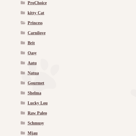
ProChoice
kitty Cat
Princess
Carnilove
Brit
Oasy
Aatu
Natua
Gourmet
Shelma
Lucky Lou
Raw Paleo
Schmusy
Mjau