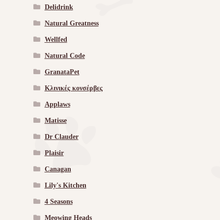
Delidrink
Natural Greatness
Wellfed
Natural Code
GranataPet
Κλινικές κονσέρβες
Applaws
Matisse
Dr Clauder
Plaisir
Canagan
Lily's Kitchen
4 Seasons
Meowing Heads