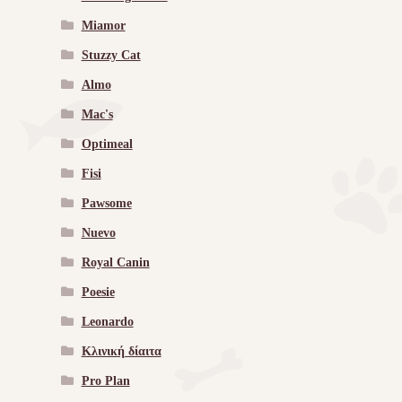
Miamor
Stuzzy Cat
Almo
Mac's
Optimeal
Fisi
Pawsome
Nuevo
Royal Canin
Poesie
Leonardo
Κλινική δίαιτα
Pro Plan