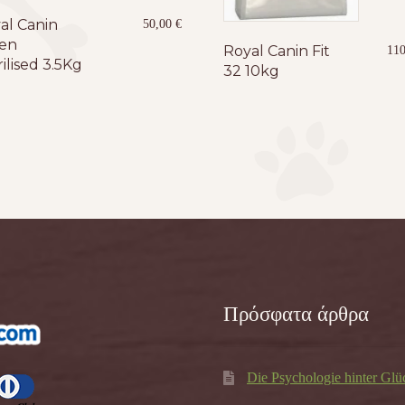
al Canin
50,00
€
ten
Royal Canin Fit
11
ilised 3.5Kg
32 10kg
Πρόσφατα άρθρα
Die Psychologie hinter Glü