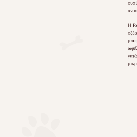
ουσί
ανοσ
Η Ro
οξέα
μπορ
ωφέλ
γατά
μικρ