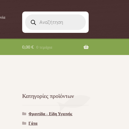
Products
νία
search
0,00
€
0 τεμάχια
Κατηγορίες προϊόντων
Φροντίδα - Είδη Υγιεινής
Γάτα