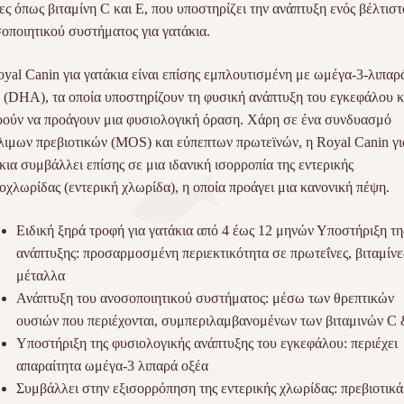
ες όπως βιταμίνη C και E, που υποστηρίζει την ανάπτυξη ενός βέλτισ
οποιητικού συστήματος για γατάκια.
yal Canin για γατάκια είναι επίσης εμπλουτισμένη με ωμέγα-3-λιπαρ
 (DHA), τα οποία υποστηρίζουν τη φυσική ανάπτυξη του εγκεφάλου κ
ούν να προάγουν μια φυσιολογική όραση. Χάρη σε ένα συνδυασμό
ιμων πρεβιοτικών (MOS) και εύπεπτων πρωτεϊνών, η Royal Canin γι
κια συμβάλλει επίσης σε μια ιδανική ισορροπία της εντερικής
οχλωρίδας (εντερική χλωρίδα), η οποία προάγει μια κανονική πέψη.
Ειδική ξηρά τροφή για γατάκια από 4 έως 12 μηνών Υποστήριξη τη
ανάπτυξης: προσαρμοσμένη περιεκτικότητα σε πρωτεΐνες, βιταμίνε
μέταλλα
Ανάπτυξη του ανοσοποιητικού συστήματος: μέσω των θρεπτικών
ουσιών που περιέχονται, συμπεριλαμβανομένων των βιταμινών C
Υποστήριξη της φυσιολογικής ανάπτυξης του εγκεφάλου: περιέχει
απαραίτητα ωμέγα-3 λιπαρά οξέα
Συμβάλλει στην εξισορρόπηση της εντερικής χλωρίδας: πρεβιοτικά