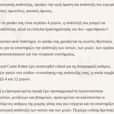
ολογικής ανάπτυξης, προάγει την υγιή όραση και ανάπτυξη του εγκεφ
πτες πρωτεΐνες, φυσικές άμυνες.
 το γατάκι σας είναι περίπου 4 μηνών, η ανάπτυξή του μπορεί να
ραδύνεται, αλλά τα επίπεδα δραστηριότητάς του δεν «φρενάρουν»!
ρονικό αυτό διάστημα, το γατάκι σας χρειάζεται τις σωστές θρεπτικές
ες για να υποστηρίζει την ανάπτυξη των οστών, των μυών, των οργάν
ανοσοποιητικού και του νευρικού συστήματος.
yal Canin Kitten έχει αναπτυχθεί ειδικά για τις διατροφικές ανάγκες
ών γατών στο στάδιο «ενοποίησης»της ανάπτυξής τους, η οποία συμβα
ξύ 4 και 12 μηνών.
 η εξατομικευμένη τροφή έχει προσαρμοσμένη περιεκτικότητα
εϊνών, μετάλλων και βιταμινών, προκειμένου να καλύπτονται οι
νόμενες ανάγκες της μικρής γάτας σας για ενέργεια και να υποστηρίζει
ολογική ανάπτυξη των οστών και των μυών. Περιέχει επίσης θρεπτικέ