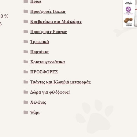
Πουλί
Προσφορές Bazaar
.0 %
Κρεβατάκια και Μαξιλάρες
%
Προσφορές Ρούχων
Τρωκτικά
Πορτάκια
Χριστουγεννιάτικα
ΠΡΟΣΦΟΡΕΣ
Τσάντες και Κλουβιά μεταφοράς
Δώρα για φιλόζωους!
Χελώνες
Ψάρι