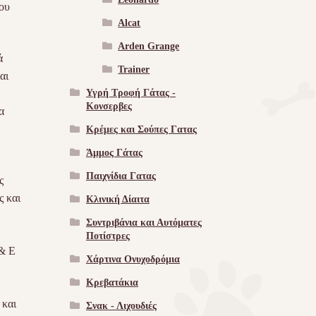
του
Alcat
Arden Grange
ά
Trainer
αι
Υγρή Τροφή Γάτας -
Kονσερβες
α
Κρέμες και Σούπες Γατας
Άμμος Γάτας
Παιχνίδια Γατας
ς
ς και
Κλινική Δίαιτα
Συντριβάνια και Αυτόματες
Ποτίστρες
 & E
Χάρτινα Ονυχοδρόμια
Κρεβατάκια
 και
Σνακ - Λιχουδιές