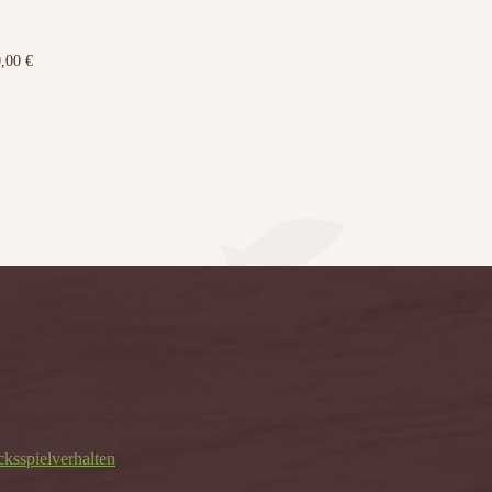
0,00
€
cksspielverhalten