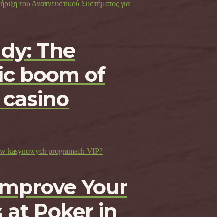
τήριξη του Αναπνευστικού Συστήματος για
udy: The
c boom of
 casino
ji w kasynowych programach VIP?
Improve Your
 at Poker in