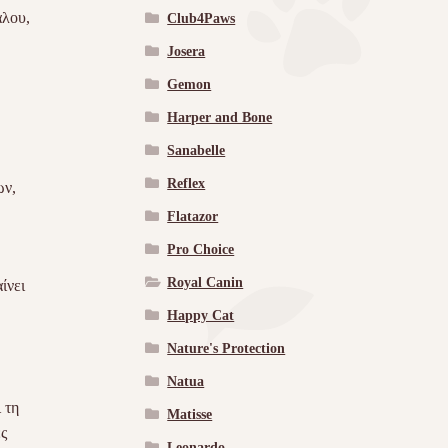
άλου,
Club4Paws
Josera
Gemon
Harper and Bone
Sanabelle
Reflex
ων,
Flatazor
Pro Choice
Royal Canin
ίνει
Happy Cat
Nature's Protection
Natua
 τη
Matisse
ς
Leonardo