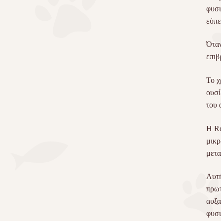
φυσι
εύπε
Όταν
επιβ
Το χ
ουσί
του 
Η Ro
μικρ
μετα
Αυτή
πρωτ
αυξα
φυσι