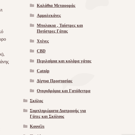
Καλάθια Μεταφοράς
νι
Αμμολεκάνες
Μπολακια , Ταίστρες και
Ποτίστρες Γάτας
κό
υρο
Χτένες
CBD
ι),
Περιλαίμια και κολάρα γάτας
νάνης
Catnip
Δίχτυα Προστασίας
Ονυχοδρόμια και Γατόδεντρα
Σκύλος
Συμπληρώματα Διατροφής για
Γάτες και Σκύλους
Κουνέλι
: