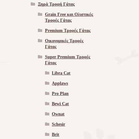
Ξηρά Τροφή Γάτας
Grain Free και Ολιστικές
Τροφές Γάτας
Premium Τροφές Γάτας
Οικονομικές Τροφές
Γάτας
Super Premium Τροφές
Γάτας
Libra Cat
Applaws
Pro Plan
Bewi Cat
Ownat
Schesir
Brit