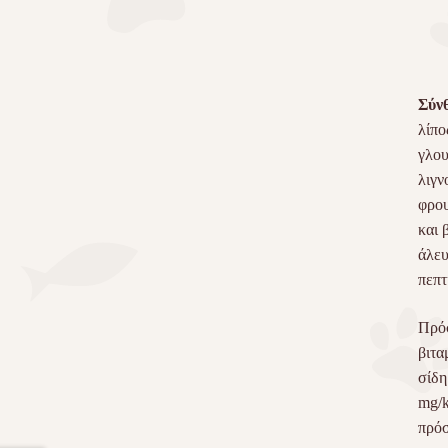
Σύν
λίπο
γλου
λιγν
φρου
και 
άλευ
πεπτ
Πρόσ
βιτα
σίδη
mg/k
πρόσ