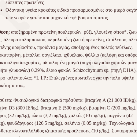
εύπεπτες πρωτεΐνες
Οδοντική υγεία: κροκέτες ειδικά προσαρμοσμένες στο μικρό σαγό
των νεαρών γατών και μηχανικό εφέ βουρτσίσματος
θεση
: αποξηραμένη πρωτεΐνη πουλερικών, ρύζι, γλουτένη σίτου*, ζωι
ς, άλευρο καλαμποκιού, υδρολυμένη ζωική πρωτεΐνη, σιτάλευρο, άλε
τένης αραβοσίτου, προϊόντα μαγιάς, αποξηραμένος πολτός τεύτλων,
οκυτταρίνη, μέταλλα, σογιέλαιο, ιχθυέλαιο, ψύλλιο (κελύφη και σπόρο
κτοολιγοσακχαρίτες, υδρολυμένη μαγιά (πηγή ολιγοσακχαριτών μαν
βήτα-γλυκανών) 0,29%, έλαιο φυκών Schizochytrium sp. (πηγή DHA),
ρο καλέντουλας. *L.I.P.: Επιλεγμένες πρωτεΐνες για την πολύ υψηλή
ικότητα τους.
θετα: Φυσιολογικά διατροφικά πρόσθετα: βιταμίνη A (21.000 IE/kg),
μίνη D3 (800 IE/kg), βιταμίνη E (500 mg/kg), βιταμίνη C (200 mg/kg),
ρος (32 mg/kg), ιώδιο (3,2 mg/kg), χαλκός (10 mg/kg), μαγγάνιο (42
g), ψευδάργυρος (126,5 mg/kg), σελήνιο (0,05 mg/kg). Tεχνολογικά
θετα: κλινοπτιλόλιθος ιζηματικής προέλευσης (10 g/kg). Συντηρητικά