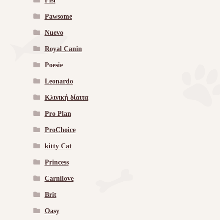
Fisi
Pawsome
Nuevo
Royal Canin
Poesie
Leonardo
Κλινική δίαιτα
Pro Plan
ProChoice
kitty Cat
Princess
Carnilove
Brit
Oasy