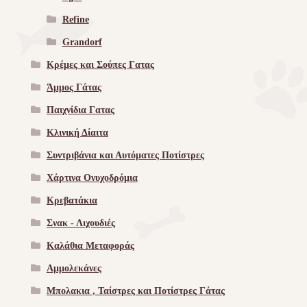
Refine
Grandorf
Κρέμες και Σούπες Γατας
Άμμος Γάτας
Παιχνίδια Γατας
Κλινική Δίαιτα
Συντριβάνια και Αυτόματες Ποτίστρες
Χάρτινα Ονυχοδρόμια
Κρεβατάκια
Σνακ - Λιχουδιές
Καλάθια Μεταφοράς
Αμμολεκάνες
Μπολακια , Ταίστρες και Ποτίστρες Γάτας