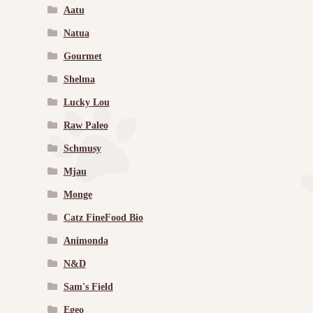
Aatu
Natua
Gourmet
Shelma
Lucky Lou
Raw Paleo
Schmusy
Mjau
Monge
Catz FineFood Bio
Animonda
N&D
Sam's Field
Egeo