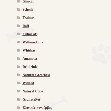
Gimcat
Schesir
Trainer
Rafi
Fish4Cats
Wellness Core
Whiskas
Amanova
Delidrink
Natural Greatness
Wellfed
Natural Code
GranataPet
Κλινικές κονσέρβες