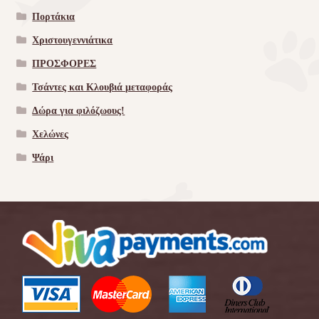
Πορτάκια
Χριστουγεννιάτικα
ΠΡΟΣΦΟΡΕΣ
Τσάντες και Κλουβιά μεταφοράς
Δώρα για φιλόζωους!
Χελώνες
Ψάρι