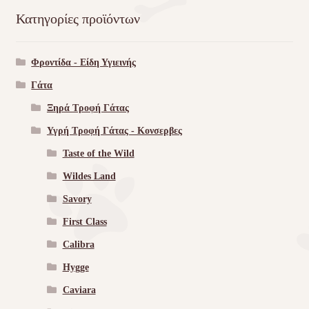
Κατηγορίες προϊόντων
Φροντίδα - Είδη Υγιεινής
Γάτα
Ξηρά Τροφή Γάτας
Υγρή Τροφή Γάτας - Kονσερβες
Taste of the Wild
Wildes Land
Savory
First Class
Calibra
Hygge
Caviara