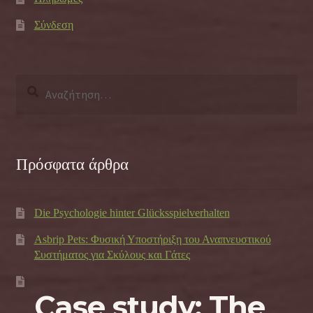
Σύνδεση
Αναζήτηση
για:
Πρόσφατα άρθρα
Die Psychologie hinter Glücksspielverhalten
Asbrip Pets: Φυσική Υποστήριξη του Αναπνευστικού
Συστήματος για Σκύλους και Γάτες
Case study: The