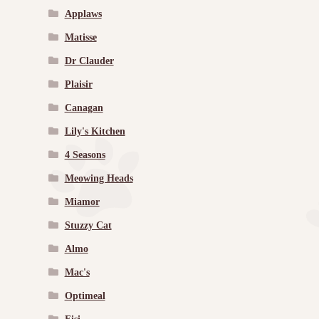
Applaws
Matisse
Dr Clauder
Plaisir
Canagan
Lily's Kitchen
4 Seasons
Meowing Heads
Miamor
Stuzzy Cat
Almo
Mac's
Optimeal