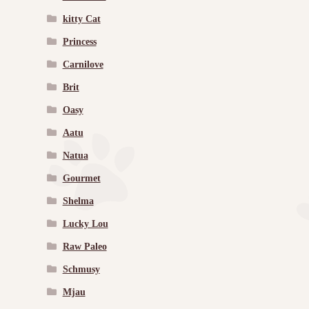
kitty Cat
Princess
Carnilove
Brit
Oasy
Aatu
Natua
Gourmet
Shelma
Lucky Lou
Raw Paleo
Schmusy
Mjau