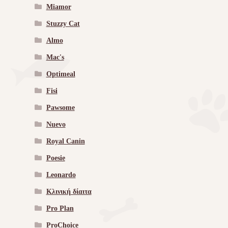
Miamor
Stuzzy Cat
Almo
Mac's
Optimeal
Fisi
Pawsome
Nuevo
Royal Canin
Poesie
Leonardo
Κλινική δίαιτα
Pro Plan
ProChoice