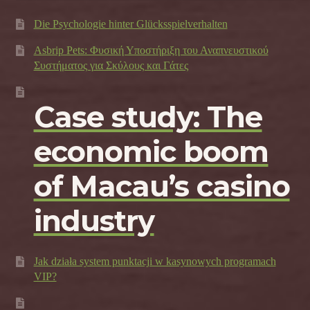
Die Psychologie hinter Glücksspielverhalten
Asbrip Pets: Φυσική Υποστήριξη του Αναπνευστικού
Συστήματος για Σκύλους και Γάτες
Case study: The
economic boom
of Macau’s casino
industry
Jak działa system punktacji w kasynowych programach
VIP?