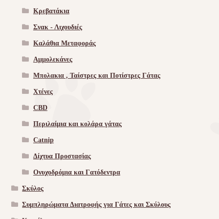
Κρεβατάκια
Σνακ - Λιχουδιές
Καλάθια Μεταφοράς
Αμμολεκάνες
Μπολακια , Ταίστρες και Ποτίστρες Γάτας
Χτένες
CBD
Περιλαίμια και κολάρα γάτας
Catnip
Δίχτυα Προστασίας
Ονυχοδρόμια και Γατόδεντρα
Σκύλος
Συμπληρώματα Διατροφής για Γάτες και Σκύλους