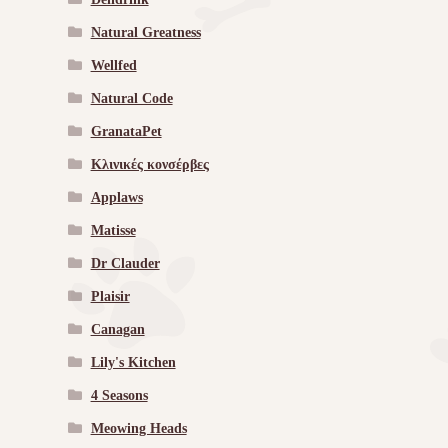
Natural Greatness
Wellfed
Natural Code
GranataPet
Κλινικές κονσέρβες
Applaws
Matisse
Dr Clauder
Plaisir
Canagan
Lily's Kitchen
4 Seasons
Meowing Heads