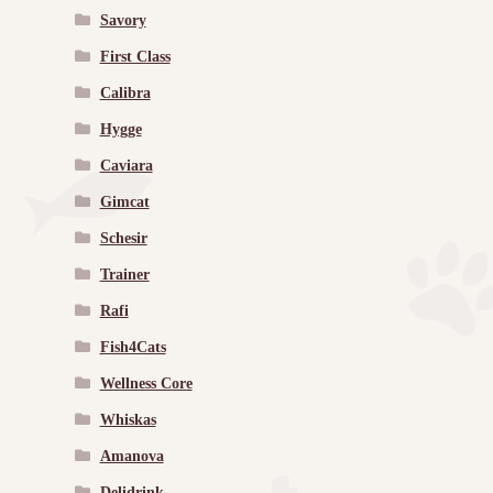
Savory
First Class
Calibra
Hygge
Caviara
Gimcat
Schesir
Trainer
Rafi
Fish4Cats
Wellness Core
Whiskas
Amanova
Delidrink