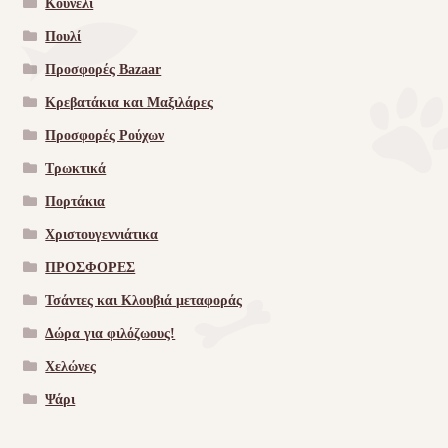
Κουνέλι
Πουλί
Προσφορές Bazaar
Κρεβατάκια και Μαξιλάρες
Προσφορές Ρούχων
Τρωκτικά
Πορτάκια
Χριστουγεννιάτικα
ΠΡΟΣΦΟΡΕΣ
Τσάντες και Κλουβιά μεταφοράς
Δώρα για φιλόζωους!
Χελώνες
Ψάρι