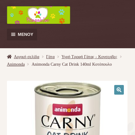
Απευθείας
Μετάβαση
μετάβαση
σε
στην
περιεχόμενο
πλοήγηση
ΜΕΝΟΎ
Products
search
Αρχική σελίδα
Γάτα
Υγρή Τροφή Γάτας - Kονσερβες
Animonda
Animonda Carny Cat Drink 140ml Κοτόπουλο
Γάτα
Σκύλος
🔍
Κουνέλι
Πουλί
Κρεβατάκια