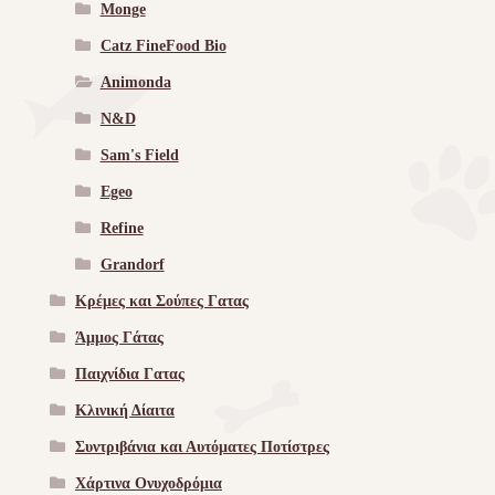
Monge
Catz FineFood Bio
Animonda
N&D
Sam's Field
Egeo
Refine
Grandorf
Κρέμες και Σούπες Γατας
Άμμος Γάτας
Παιχνίδια Γατας
Κλινική Δίαιτα
Συντριβάνια και Αυτόματες Ποτίστρες
Χάρτινα Ονυχοδρόμια