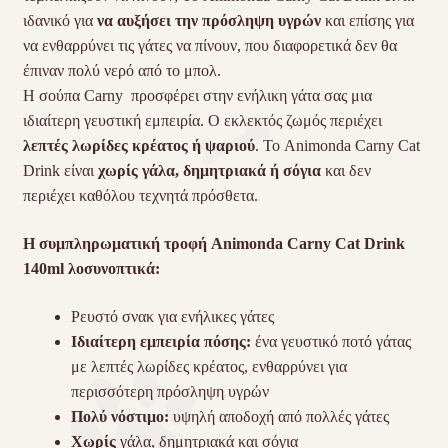
ιδανικό για
να αυξήσει την πρόσληψη υγρών
και επίσης για
να ενθαρρύνει τις γάτες να πίνουν, που διαφορετικά δεν θα
έπιναν πολύ νερό από το μπολ.
Η σούπα Carny προσφέρει στην ενήλικη γάτα σας μια
ιδιαίτερη γευστική εμπειρία. Ο εκλεκτός ζωμός περιέχει
λεπτές λωρίδες κρέατος ή ψαριού
. Το Animonda Carny Cat
Drink είναι
χωρίς γάλα, δημητριακά ή σόγια
και δεν
περιέχει καθόλου τεχνητά πρόσθετα.
Η συμπληρωματική τροφή Animonda Carny Cat Drink
140ml λοσυνοπτικά:
Ρευστό σνακ για ενήλικες γάτες
Ιδιαίτερη εμπειρία πόσης:
ένα γευστικό ποτό γάτας
με λεπτές λωρίδες κρέατος, ενθαρρύνει για
περισσότερη πρόσληψη υγρών
Πολύ νόστιμο:
υψηλή αποδοχή από πολλές γάτες
Χωρίς
γάλα, δημητριακά και σόγια