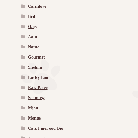
Carnilove
Brit
Oasy
Aatu
Natua
Gourmet
Shelma
Lucky Lou
Raw Paleo
Schmusy
Mjau
Monge
Catz FineFood Bio