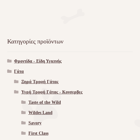
Κατηγορίες προϊόντων
Φροντίδα - Είδη Υγιεινής
Γάτα
Ξηρά Τροφή Γάτας
Υγρή Τροφή Γάτας - Kονσερβες
Taste of the Wild
Wildes Land
Savory
First Class