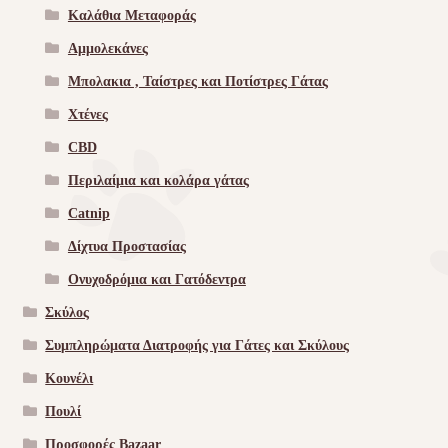
Καλάθια Μεταφοράς
Αμμολεκάνες
Μπολακια , Ταίστρες και Ποτίστρες Γάτας
Χτένες
CBD
Περιλαίμια και κολάρα γάτας
Catnip
Δίχτυα Προστασίας
Ονυχοδρόμια και Γατόδεντρα
Σκύλος
Συμπληρώματα Διατροφής για Γάτες και Σκύλους
Κουνέλι
Πουλί
Προσφορές Bazaar