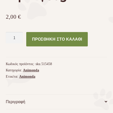
2,00
€
Κονσέρβα
ΠΡΟΣΘΉΚΗ ΣΤΟ ΚΑΛΆΘΙ
γάτας
Carny
Ocean
Λευκός
Κωδικός προϊόντος:
sku.515458
Τόνος
Κατηγορία:
Animonda
-
Ετικέτα:
Animonda
Γαρίδες
80gr
ποσότητα
Περιγραφή