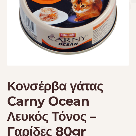
Τσάντες μεταφοράς
Επικοινωνία
Φροντίδα – Είδη Υγιεινής
Κονσέρβα γάτας
Carny Ocean
Λευκός Τόνος –
Γαρίδες 80gr