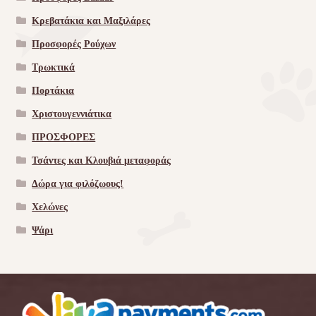
Κρεβατάκια και Μαξιλάρες
Προσφορές Ρούχων
Τρωκτικά
Πορτάκια
Χριστουγεννιάτικα
ΠΡΟΣΦΟΡΕΣ
Τσάντες και Κλουβιά μεταφοράς
Δώρα για φιλόζωους!
Χελώνες
Ψάρι