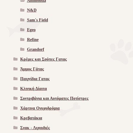
Animonda
N&D
Sam's Field
Egeo
Refine
Grandorf
Κρέμες και Σούπες Γατας
Άμμος Γάτας
Παιχνίδια Γατας
Κλινική Δίαιτα
Συντριβάνια και Αυτόματες Ποτίστρες
Χάρτινα Ονυχοδρόμια
Κρεβατάκια
Σνακ - Λιχουδιές