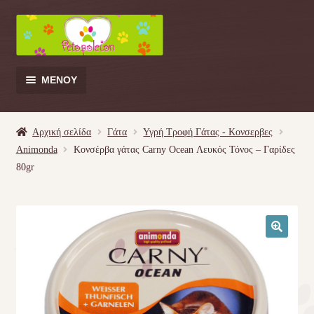
Απευθείας
Μετάβαση
μετάβαση
σε
στην
περιεχόμενο
πλοήγηση
ΜΕΝΟΎ
Products
search
Αρχική σελίδα
Γάτα
Υγρή Τροφή Γάτας - Kονσερβες
Animonda
Κονσέρβα γάτας Carny Ocean Λευκός Τόνος – Γαρίδες
Γάτα
80gr
Σκύλος
Κουνέλι
🔍
Πουλί
Κρεβατάκια