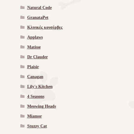
Natural Code
GranataPet
Κλινικές κονσέρβες
Applaws
Matisse
Dr Clauder
Plaisir
Canagan
Lily's Kitchen
4 Seasons
Meowing Heads
Miamor
Stuzzy Cat