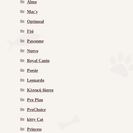
Almo
Mac's
Optimeal
Fisi
Pawsome
Nuevo
Royal Canin
Poesie
Leonardo
Κλινική δίαιτα
Pro Plan
ProChoice
kitty Cat
Princess