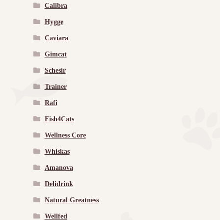
Calibra
Hygge
Caviara
Gimcat
Schesir
Trainer
Rafi
Fish4Cats
Wellness Core
Whiskas
Amanova
Delidrink
Natural Greatness
Wellfed