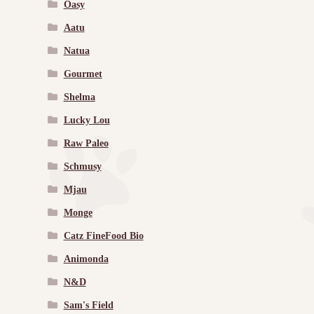
Oasy
Aatu
Natua
Gourmet
Shelma
Lucky Lou
Raw Paleo
Schmusy
Mjau
Monge
Catz FineFood Bio
Animonda
N&D
Sam's Field