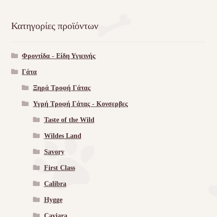
Κατηγορίες προϊόντων
Φροντίδα - Είδη Υγιεινής
Γάτα
Ξηρά Τροφή Γάτας
Υγρή Τροφή Γάτας - Kονσερβες
Taste of the Wild
Wildes Land
Savory
First Class
Calibra
Hygge
Caviara