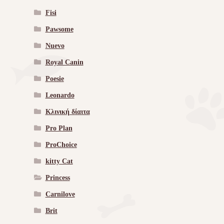
Fisi
Pawsome
Nuevo
Royal Canin
Poesie
Leonardo
Κλινική δίαιτα
Pro Plan
ProChoice
kitty Cat
Princess
Carnilove
Brit