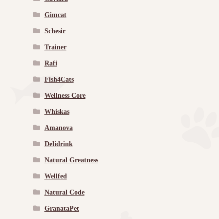
Gimcat
Schesir
Trainer
Rafi
Fish4Cats
Wellness Core
Whiskas
Amanova
Delidrink
Natural Greatness
Wellfed
Natural Code
GranataPet