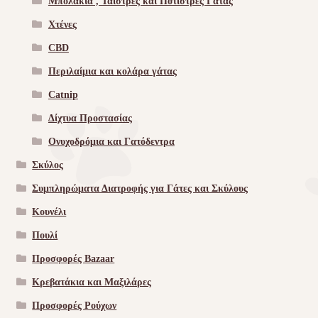
Μπολακια , Ταίστρες και Ποτίστρες Γάτας
Χτένες
CBD
Περιλαίμια και κολάρα γάτας
Catnip
Δίχτυα Προστασίας
Ονυχοδρόμια και Γατόδεντρα
Σκύλος
Συμπληρώματα Διατροφής για Γάτες και Σκύλους
Κουνέλι
Πουλί
Προσφορές Bazaar
Κρεβατάκια και Μαξιλάρες
Προσφορές Ρούχων