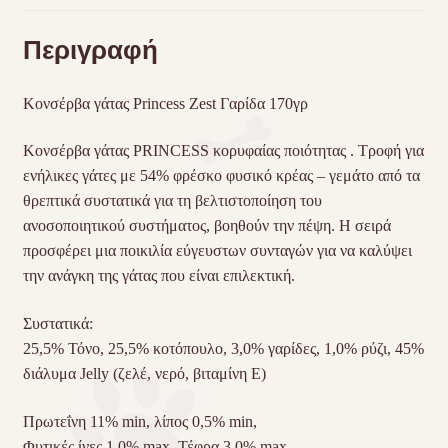
Περιγραφή
Κονσέρβα γάτας Princess Zest Γαρίδα 170γρ
Κονσέρβα γάτας
PRINCESS
κορυφαίας ποιότητας . Τροφή για
ενήλικες γάτες με 54% φρέσκο φυσικό κρέας – γεμάτο από τα
θρεπτικά συστατικά για τη βελτιστοποίηση του
ανοσοποιητικού συστήματος, βοηθούν την πέψη. Η σειρά
προσφέρει μια ποικιλία εύγευστων συνταγών για να καλύψει
την ανάγκη της γάτας που είναι επιλεκτική.
Συστατικά:
25,5% Τόνο, 25,5% κοτόπουλο, 3,0% γαρίδες, 1,0% ρύζι, 45%
διάλυμα Jelly (ζελέ, νερό, βιταμίνη Ε)
Πρωτεΐνη 11% min, λίπος 0,5% min,
Φυτικές ίνες 1,0% max, Τέφρα 3,0% max,