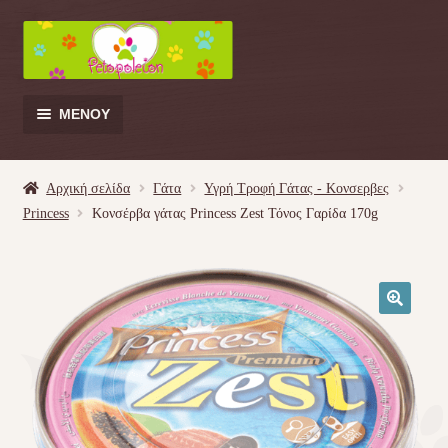
Απευθείας
Μετάβαση
μετάβαση
σε
στην
περιεχόμενο
πλοήγηση
ΜΕΝΟΎ
Products
search
Αρχική σελίδα
Γάτα
Υγρή Τροφή Γάτας - Kονσερβες
Princess
Κονσέρβα γάτας Princess Zest Τόνος Γαρίδα 170g
Γάτα
Σκύλος
🔍
Κουνέλι
Πουλί
Κρεβατάκια