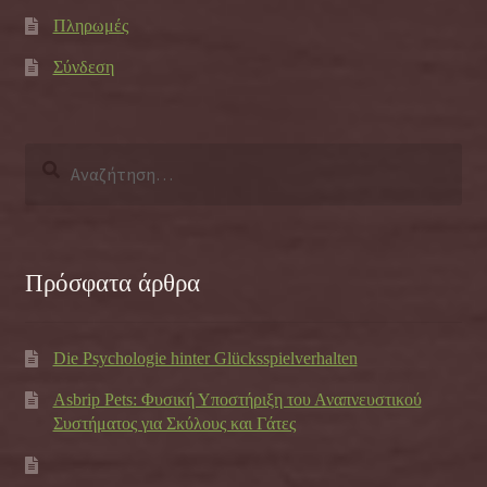
Πληρωμές
Σύνδεση
Αναζήτηση
για:
Πρόσφατα άρθρα
Die Psychologie hinter Glücksspielverhalten
Asbrip Pets: Φυσική Υποστήριξη του Αναπνευστικού
Συστήματος για Σκύλους και Γάτες