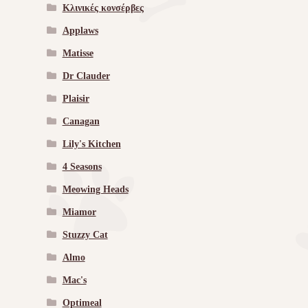
Κλινικές κονσέρβες
Applaws
Matisse
Dr Clauder
Plaisir
Canagan
Lily's Kitchen
4 Seasons
Meowing Heads
Miamor
Stuzzy Cat
Almo
Mac's
Optimeal