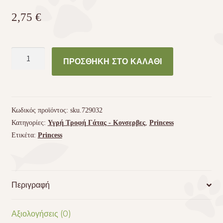
2,75
€
Κονσέρβα
ΠΡΟΣΘΉΚΗ ΣΤΟ ΚΑΛΆΘΙ
γάτας
Princess
Zest
Τόνος
Κωδικός προϊόντος:
sku.729032
Γαρίδα
Κατηγορίες:
Υγρή Τροφή Γάτας - Kονσερβες
,
Princess
170g
Ετικέτα:
Princess
ποσότητα
Περιγραφή
Αξιολογήσεις (0)