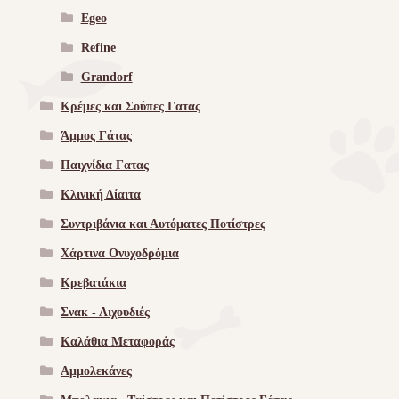
Egeo
Refine
Grandorf
Κρέμες και Σούπες Γατας
Άμμος Γάτας
Παιχνίδια Γατας
Κλινική Δίαιτα
Συντριβάνια και Αυτόματες Ποτίστρες
Χάρτινα Ονυχοδρόμια
Κρεβατάκια
Σνακ - Λιχουδιές
Καλάθια Μεταφοράς
Αμμολεκάνες