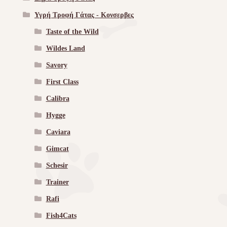
Υγρή Τροφή Γάτας - Kονσερβες
Taste of the Wild
Wildes Land
Savory
First Class
Calibra
Hygge
Caviara
Gimcat
Schesir
Trainer
Rafi
Fish4Cats