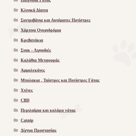
Παιχνίδια Γατας
Κλινική Δίαιτα
Συντριβάνια και Αυτόματες Ποτίστρες
Χάρτινα Ονυχοδρόμια
Κρεβατάκια
Σνακ - Λιχουδιές
Καλάθια Μεταφοράς
Αμμολεκάνες
Μπολακια , Ταίστρες και Ποτίστρες Γάτας
Χτένες
CBD
Περιλαίμια και κολάρα γάτας
Catnip
Δίχτυα Προστασίας