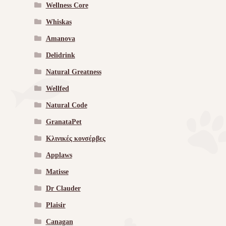
Wellness Core
Whiskas
Amanova
Delidrink
Natural Greatness
Wellfed
Natural Code
GranataPet
Κλινικές κονσέρβες
Applaws
Matisse
Dr Clauder
Plaisir
Canagan