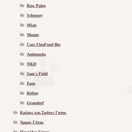
Raw Paleo
Schmusy
Mjau
Monge
Catz FineFood Bio
Animonda
N&D
Sam's Field
Egeo
Refine
Grandorf
Κρέμες και Σούπες Γατας
Άμμος Γάτας