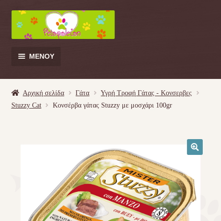
Απευθείας
Μετάβαση
μετάβαση
σε
στην
περιεχόμενο
πλοήγηση
ΜΕΝΟΎ
Products
search
Αρχική σελίδα
Γάτα
Υγρή Τροφή Γάτας - Kονσερβες
Stuzzy Cat
Κονσέρβα γάτας Stuzzy με μοσχάρι 100gr
Γάτα
Σκύλος
🔍
Κουνέλι
Πουλί
Κρεβατάκια