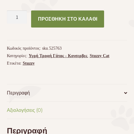
Κονσέρβα
ΠΡΟΣΘΉΚΗ ΣΤΟ ΚΑΛΆΘΙ
γάτας
Stuzzy
με
μοσχάρι
Κωδικός προϊόντος:
sku.525763
100gr
Κατηγορίες:
Υγρή Τροφή Γάτας - Kονσερβες
,
Stuzzy Cat
ποσότητα
Ετικέτα:
Stuzzy
Περιγραφή
Αξιολογήσεις (0)
Περιγραφή