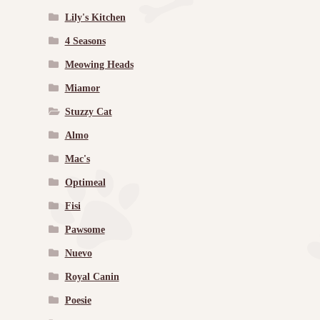
Lily's Kitchen
4 Seasons
Meowing Heads
Miamor
Stuzzy Cat
Almo
Mac's
Optimeal
Fisi
Pawsome
Nuevo
Royal Canin
Poesie