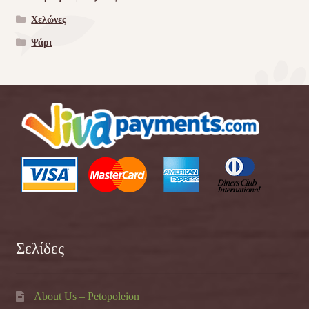
Χελώνες
Ψάρι
Σελίδες
About Us – Petopoleion