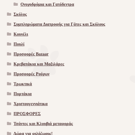
Ονυχοδρόμια και Γατόδεντρα
Σκύλος
Συμπληρώματα Διατροφής για Γάτες και Σκύλους
Κουνέλι
Πουλί
Προσφορές Bazaar
Κρεβατάκια και Μαξιλάρες
Προσφορές Ρούχων
Τρωκτικά
Πορτάκια
Χριστουγεννιάτικα
ΠΡΟΣΦΟΡΕΣ
Τσάντες και Κλουβιά μεταφοράς
Δώρα για φιλόζωους!