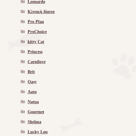
Leonardo
Κλινική δίαιτα
Pro Plan
ProChoice
kitty Cat
Princess
Carnilove
Brit
Oasy
Aatu
Natua
Gourmet
Shelma
Lucky Lou