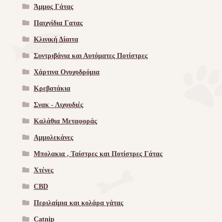
Άμμος Γάτας
Παιχνίδια Γατας
Κλινική Δίαιτα
Συντριβάνια και Αυτόματες Ποτίστρες
Χάρτινα Ονυχοδρόμια
Κρεβατάκια
Σνακ - Λιχουδιές
Καλάθια Μεταφοράς
Αμμολεκάνες
Μπολακια , Ταίστρες και Ποτίστρες Γάτας
Χτένες
CBD
Περιλαίμια και κολάρα γάτας
Catnip