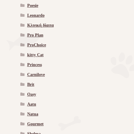
Poesie
Leonardo
Κλινική δίαιτα
Pro Plan
ProChoice
kitty Cat
Princess
Carnilove
Brit
Oasy
Aatu
Natua
Gourmet
Shelma