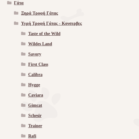
Γάτα
Ξηρά Τροφή Γάτας
Υγρή Τροφή Γάτας - Kονσερβες
Taste of the Wild
Wildes Land
Savory
First Class
Calibra
Hygge
Caviara
Gimcat
Schesir
Trainer
Rafi