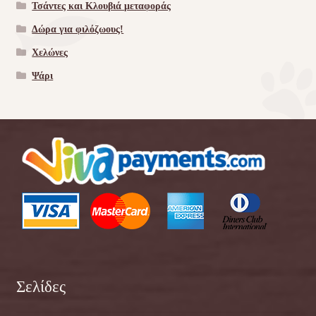
Τσάντες και Κλουβιά μεταφοράς
Δώρα για φιλόζωους!
Χελώνες
Ψάρι
Σελίδες