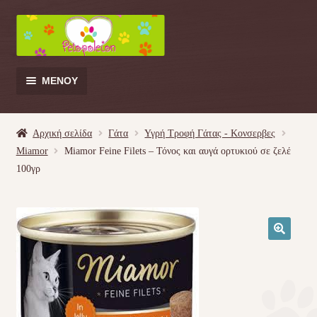
Απευθείας
Μετάβαση
μετάβαση
σε
στην
περιεχόμενο
πλοήγηση
ΜΕΝΟΎ
Products
search
Αρχική σελίδα
Γάτα
Υγρή Τροφή Γάτας - Kονσερβες
Miamor
Miamor Feine Filets – Τόνος και αυγά ορτυκιού σε ζελέ
Γάτα
100γρ
Σκύλος
Κουνέλι
🔍
Πουλί
Κρεβατάκια