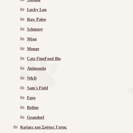
Lucky Lou
Raw Paleo
Schmusy
Mjau
Monge
Catz FineFood Bio
Animonda
N&D
Sam's Field
Egeo
Refine
Grandorf
Κρέμες και Σούπες Γατας