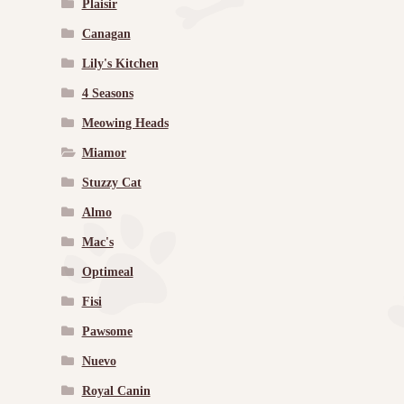
Plaisir
Canagan
Lily's Kitchen
4 Seasons
Meowing Heads
Miamor
Stuzzy Cat
Almo
Mac's
Optimeal
Fisi
Pawsome
Nuevo
Royal Canin