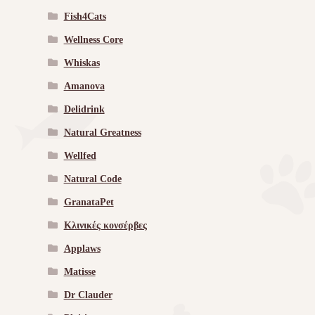
Fish4Cats
Wellness Core
Whiskas
Amanova
Delidrink
Natural Greatness
Wellfed
Natural Code
GranataPet
Κλινικές κονσέρβες
Applaws
Matisse
Dr Clauder