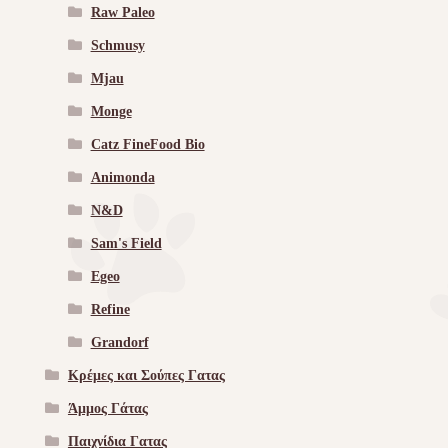
Raw Paleo
Schmusy
Mjau
Monge
Catz FineFood Bio
Animonda
N&D
Sam's Field
Egeo
Refine
Grandorf
Κρέμες και Σούπες Γατας
Άμμος Γάτας
Παιχνίδια Γατας