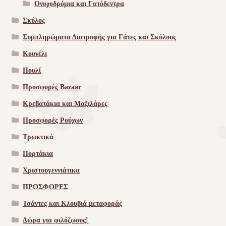
Ονυχοδρόμια και Γατόδεντρα
Σκύλος
Συμπληρώματα Διατροφής για Γάτες και Σκύλους
Κουνέλι
Πουλί
Προσφορές Bazaar
Κρεβατάκια και Μαξιλάρες
Προσφορές Ρούχων
Τρωκτικά
Πορτάκια
Χριστουγεννιάτικα
ΠΡΟΣΦΟΡΕΣ
Τσάντες και Κλουβιά μεταφοράς
Δώρα για φιλόζωους!