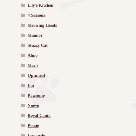
Lily's Kitchen
4 Seasons
Meowing Heads
Miamor
Stuzzy Cat
Almo
Mac's
Optimeal
Fisi
Pawsome
Nuevo
Royal Canin
Poesie
Leonardo