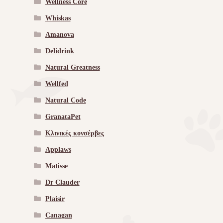
Wellness Core
Whiskas
Amanova
Delidrink
Natural Greatness
Wellfed
Natural Code
GranataPet
Κλινικές κονσέρβες
Applaws
Matisse
Dr Clauder
Plaisir
Canagan