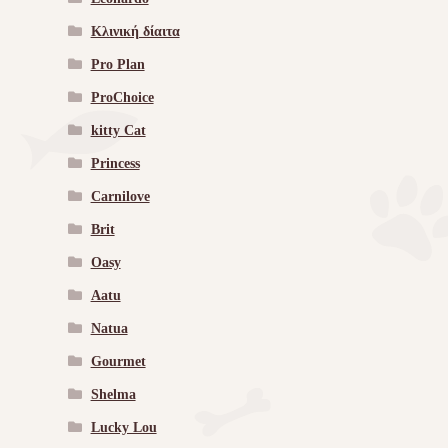
Κλινική δίαιτα
Pro Plan
ProChoice
kitty Cat
Princess
Carnilove
Brit
Oasy
Aatu
Natua
Gourmet
Shelma
Lucky Lou