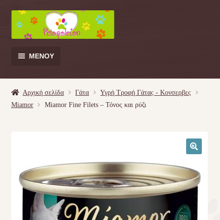
Απευθείας
Μετάβαση
μετάβαση
σε
στην
περιεχόμενο
πλοήγηση
ΜΕΝΟΎ
Products
search
Αρχική σελίδα
Γάτα
Υγρή Τροφή Γάτας - Kονσερβες
Miamor
Miamor Fine Filets – Τόνος και ρύζι
Γάτα
Σκύλος
🔍
Κουνέλι
Πουλί
Κρεβατάκια