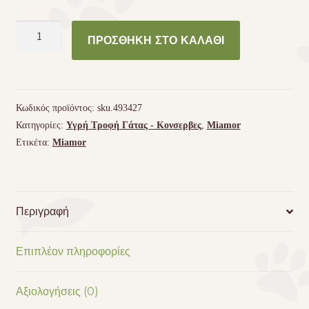
Miamor
ΠΡΟΣΘΉΚΗ ΣΤΟ ΚΑΛΆΘΙ
Fine
Filets
–
Τόνος
Κωδικός προϊόντος:
sku.493427
και
Κατηγορίες:
Υγρή Τροφή Γάτας - Kονσερβες
,
Miamor
ρύζι
Ετικέτα:
Miamor
ποσότητα
Περιγραφή
Επιπλέον πληροφορίες
Αξιολογήσεις (0)