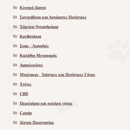
Κλινική Δίαιτα
Συντριβάνια και Αυτόματες Ποτίστρες
Χάρτινα Ονυχοδρόμια
Κρεβατάκια
Σνακ - Λιχουδιές
Καλάθια Μεταφοράς
Αμμολεκάνες
Μπολακια , Ταίστρες και Ποτίστρες Γάτας
Χτένες
CBD
Περιλαίμια και κολάρα γάτας
Catnip
Δίχτυα Προστασίας