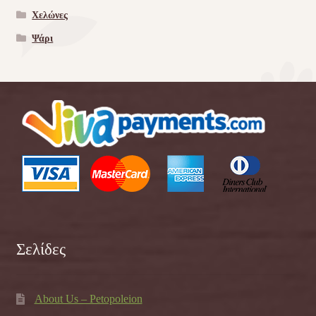
Χελώνες
Ψάρι
Σελίδες
About Us – Petopoleion