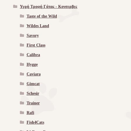
Υγρή Τροφή Γάτας - Kονσερβες
Taste of the Wild
Wildes Land
Savory
First Class
Calibra
Hygge
Caviara
Gimcat
Schesir
Trainer
Rafi
Fish4Cats