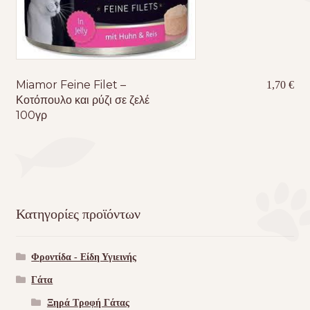
Miamor Feine Filet –
1,70
€
Κοτόπουλο και ρύζι σε ζελέ
100γρ
Κατηγορίες προϊόντων
Φροντίδα - Είδη Υγιεινής
Γάτα
Ξηρά Τροφή Γάτας