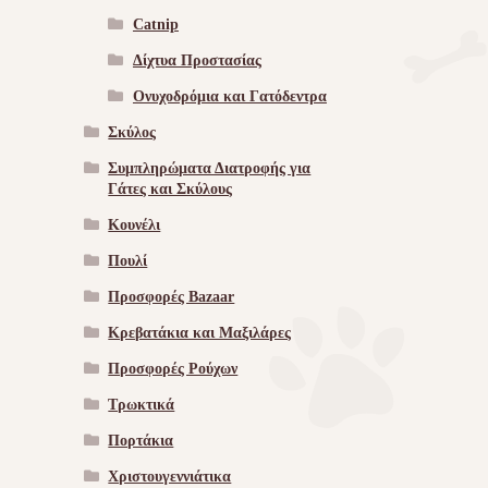
Catnip
Δίχτυα Προστασίας
Ονυχοδρόμια και Γατόδεντρα
Σκύλος
Συμπληρώματα Διατροφής για
Γάτες και Σκύλους
Κουνέλι
Πουλί
Προσφορές Bazaar
Κρεβατάκια και Μαξιλάρες
Προσφορές Ρούχων
Τρωκτικά
Πορτάκια
Χριστουγεννιάτικα