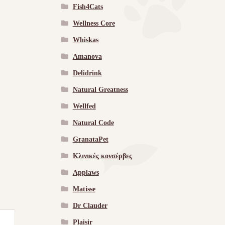
Fish4Cats
Wellness Core
Whiskas
Amanova
Delidrink
Natural Greatness
Wellfed
Natural Code
GranataPet
Κλινικές κονσέρβες
Applaws
Matisse
Dr Clauder
Plaisir