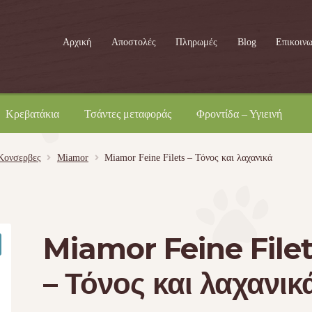
Αρχική
Αποστολές
Πληρωμές
Blog
Επικοινω
Κρεβατάκια
Τσάντες μεταφοράς
Φροντίδα – Υγιεινή
Kονσερβες
Miamor
Miamor Feine Filets – Τόνος και λαχανικά
Miamor Feine File
– Τόνος και λαχανικ