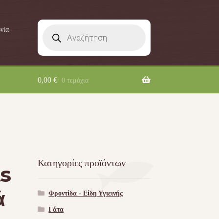
Products
νία
search
0,00
€
0 τεμάχια
Κατηγορίες προϊόντων
ts
ά
Φροντίδα - Είδη Υγιεινής
Γάτα