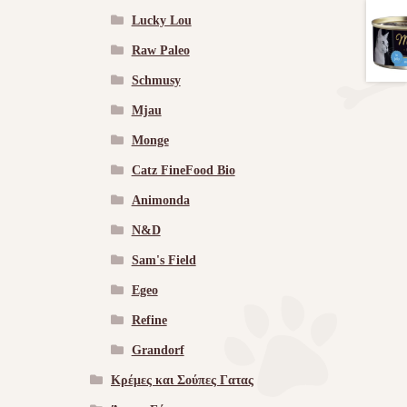
Lucky Lou
Raw Paleo
Schmusy
Mjau
Monge
Catz FineFood Bio
Animonda
N&D
Sam's Field
Egeo
Refine
Grandorf
Κρέμες και Σούπες Γατας