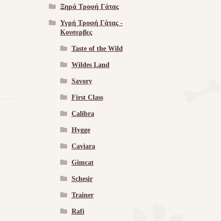
Ξηρά Τροφή Γάτας
Υγρή Τροφή Γάτας -
Kονσερβες
Taste of the Wild
Wildes Land
Savory
First Class
Calibra
Hygge
Caviara
Gimcat
Schesir
Trainer
Rafi