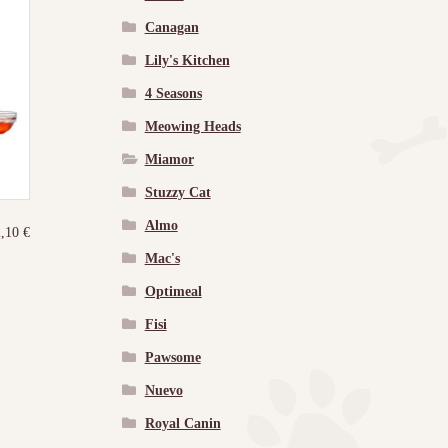
Canagan
Lily's Kitchen
4 Seasons
Meowing Heads
Miamor
Stuzzy Cat
Almo
2,10
€
Mac's
Optimeal
Fisi
Pawsome
Nuevo
Royal Canin