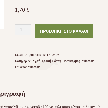
1,70
€
Miamor
ΠΡΟΣΘΉΚΗ ΣΤΟ ΚΑΛΆΘΙ
Feine
Filets
–
Τόνος
Κωδικός προϊόντος:
sku.493426
και
Κατηγορίες:
Υγρή Τροφή Γάτας - Kονσερβες
,
Miamor
λαχανικά
Ετικέτα:
Miamor
ποσότητα
ριγραφή
ή γάτας Miamor κονσέρβα 100 γρ, φιλετάκια τόνου με λαχανικά.