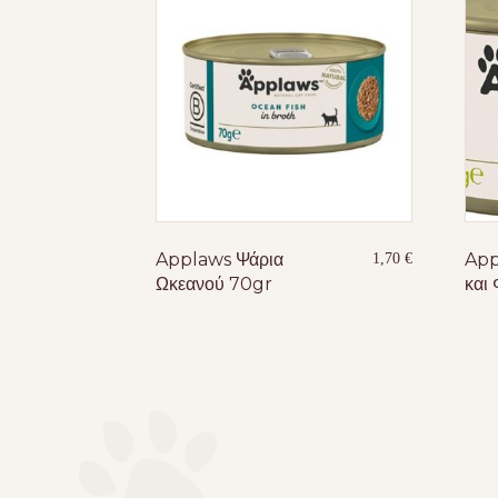
Applaws Ψάρια
App
1,70
€
Ωκεανού 70gr
και 