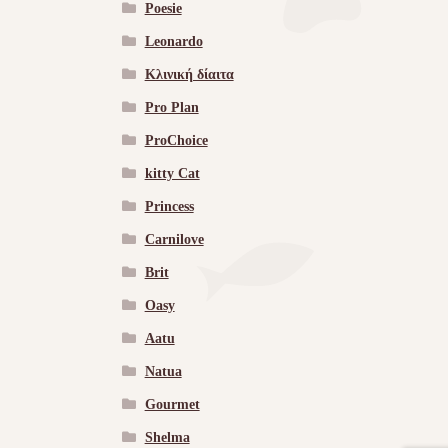
Poesie
Leonardo
Κλινική δίαιτα
Pro Plan
ProChoice
kitty Cat
Princess
Carnilove
Brit
Oasy
Aatu
Natua
Gourmet
Shelma