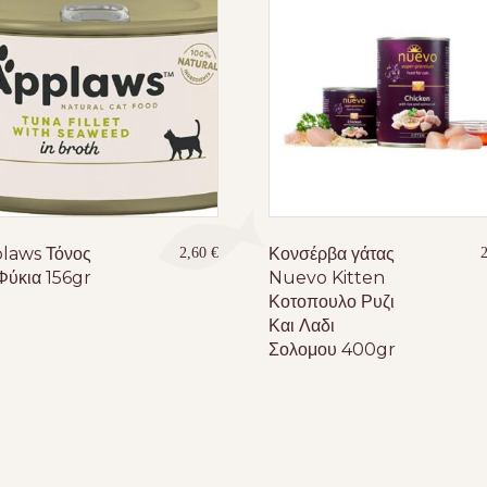
laws Τόνος
Κονσέρβα γάτας
2,60
€
Φύκια 156gr
Nuevo Kitten
Κοτοπουλο Ρυζι
Και Λαδι
Σολομου 400gr