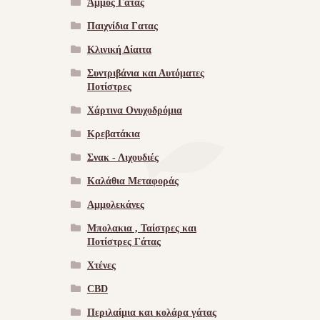
Άμμος Γάτας
Παιχνίδια Γατας
Κλινική Δίαιτα
Συντριβάνια και Αυτόματες
Ποτίστρες
Χάρτινα Ονυχοδρόμια
Κρεβατάκια
Σνακ - Λιχουδιές
Καλάθια Μεταφοράς
Αμμολεκάνες
Μπολακια , Ταίστρες και
Ποτίστρες Γάτας
Χτένες
CBD
Περιλαίμια και κολάρα γάτας