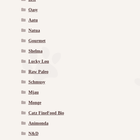
Oasy
Aatu
Natua
Gourmet
Shelma
Lucky Lou
Raw Paleo
Schmusy
Mjau
Monge
Catz FineFood Bio
Animonda
N&D