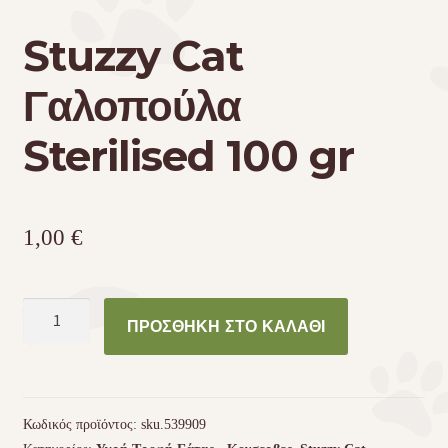
Stuzzy Cat
Γαλοπούλα
Sterilised 100 gr
1,00
€
Stuzzy
ΠΡΟΣΘΉΚΗ ΣΤΟ ΚΑΛΆΘΙ
Cat
Γαλοπούλα
Sterilised
100
Κωδικός προϊόντος:
sku.539909
gr