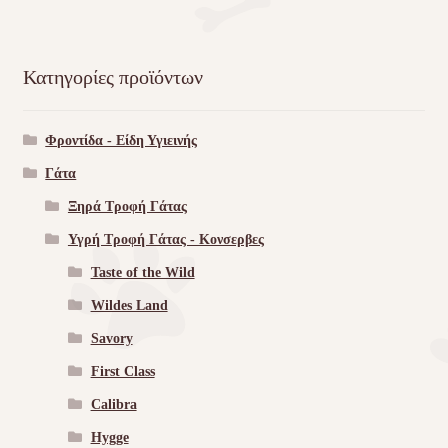
Κατηγορίες προϊόντων
Φροντίδα - Είδη Υγιεινής
Γάτα
Ξηρά Τροφή Γάτας
Υγρή Τροφή Γάτας - Kονσερβες
Taste of the Wild
Wildes Land
Savory
First Class
Calibra
Hygge