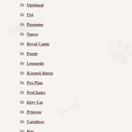
Optimeal
Fisi
Pawsome
Nuevo
Royal Canin
Poesie
Leonardo
Κλινική δίαιτα
Pro Plan
ProChoice
kitty Cat
Princess
Carnilove
Brit