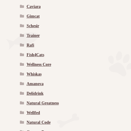
Caviara
Gimcat
Schesir
Trainer
Rafi
Fish4Cats
Wellness Core
Whiskas
Amanova
Delidrink
Natural Greatness
Wellfed
Natural Code