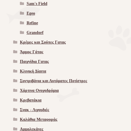
Sam's Field
Egeo
Refine
Grandorf
Κρέμες και Σούπες Γατας
Άμμος Γάτας
Παιχνίδια Γατας
Κλινική Δίαιτα
Συντριβάνια και Αυτόματες Ποτίστρες
Χάρτινα Ονυχοδρόμια
Κρεβατάκια
Σνακ - Λιχουδιές
Καλάθια Μεταφοράς
Αμμολεκάνες