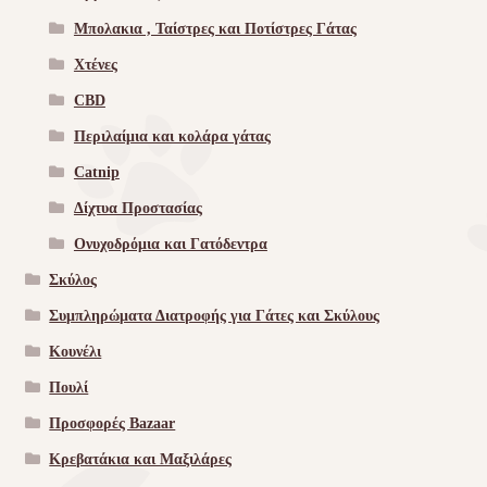
Μπολακια , Ταίστρες και Ποτίστρες Γάτας
Χτένες
CBD
Περιλαίμια και κολάρα γάτας
Catnip
Δίχτυα Προστασίας
Ονυχοδρόμια και Γατόδεντρα
Σκύλος
Συμπληρώματα Διατροφής για Γάτες και Σκύλους
Κουνέλι
Πουλί
Προσφορές Bazaar
Κρεβατάκια και Μαξιλάρες