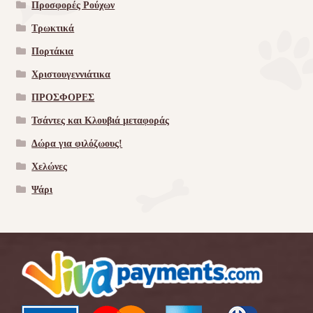
Προσφορές Ρούχων
Τρωκτικά
Πορτάκια
Χριστουγεννιάτικα
ΠΡΟΣΦΟΡΕΣ
Τσάντες και Κλουβιά μεταφοράς
Δώρα για φιλόζωους!
Χελώνες
Ψάρι