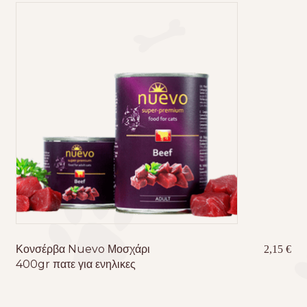
Κονσέρβα Nuevo Μοσχάρι
2,15
€
400gr πατε για ενηλικες