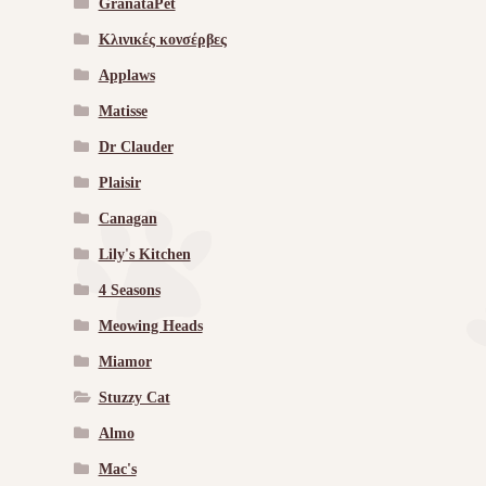
GranataPet
Κλινικές κονσέρβες
Applaws
Matisse
Dr Clauder
Plaisir
Canagan
Lily's Kitchen
4 Seasons
Meowing Heads
Miamor
Stuzzy Cat
Almo
Mac's