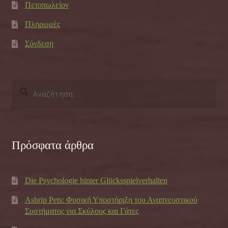
Πετοπωλείον
Πληρωμές
Σύνδεση
Αναζήτηση
για:
Πρόσφατα άρθρα
Die Psychologie hinter Glücksspielverhalten
Asbrip Pets: Φυσική Υποστήριξη του Αναπνευστικού
Συστήματος για Σκύλους και Γάτες