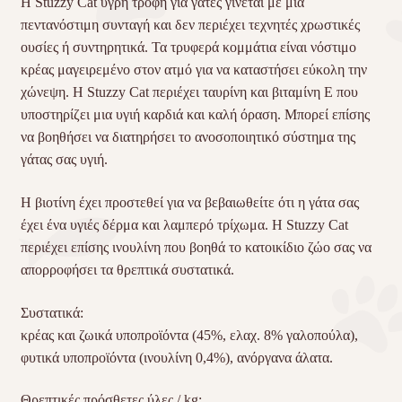
Η Stuzzy Cat υγρή τροφή για γάτες γίνεται με μια
πεντανόστιμη συνταγή και δεν περιέχει τεχνητές χρωστικές
ουσίες ή συντηρητικά. Τα τρυφερά κομμάτια είναι νόστιμο
κρέας μαγειρεμένο στον ατμό για να καταστήσει εύκολη την
χώνεψη. Η Stuzzy Cat περιέχει ταυρίνη και βιταμίνη Ε που
υποστηρίζει μια υγιή καρδιά και καλή όραση. Μπορεί επίσης
να βοηθήσει να διατηρήσει το ανοσοποιητικό σύστημα της
γάτας σας υγιή.
Η βιοτίνη έχει προστεθεί για να βεβαιωθείτε ότι η γάτα σας
έχει ένα υγιές δέρμα και λαμπερό τρίχωμα. Η Stuzzy Cat
περιέχει επίσης ινουλίνη που βοηθά το κατοικίδιο ζώο σας να
απορροφήσει τα θρεπτικά συστατικά.
Συστατικά:
κρέας και ζωικά υποπροϊόντα (45%, ελαχ. 8% γαλοπούλα),
φυτικά υποπροϊόντα (ινουλίνη 0,4%), ανόργανα άλατα.
Θρεπτικές πρόσθετες ύλες / kg: