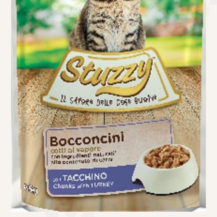
Τσάντες μεταφοράς
Επικοινωνία
Φροντίδα – Είδη Υγιεινής