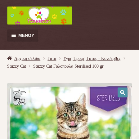
Απευθείας
Μετάβαση
μετάβαση
σε
στην
περιεχόμενο
πλοήγηση
ΜΕΝΟΎ
Products
search
Αρχική σελίδα
Γάτα
Υγρή Τροφή Γάτας - Kονσερβες
Stuzzy Cat
Stuzzy Cat Γαλοπούλα Sterilised 100 gr
Γάτα
Σκύλος
🔍
Κουνέλι
Πουλί
Κρεβατάκια