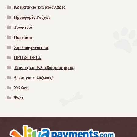
Κρεβατάκια και Μαξιλάρες
Προσφορές Ρούχων
Τρωκτικά
Πορτάκια
Χριστουγεννιάτικα
ΠΡΟΣΦΟΡΕΣ
Τσάντες και Κλουβιά μεταφοράς
Δώρα για φιλόζωους!
Χελώνες
Ψάρι