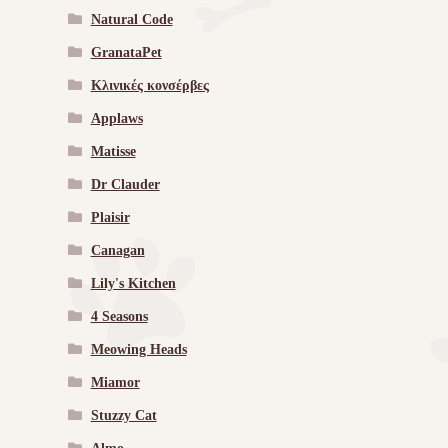
Natural Code
GranataPet
Κλινικές κονσέρβες
Applaws
Matisse
Dr Clauder
Plaisir
Canagan
Lily's Kitchen
4 Seasons
Meowing Heads
Miamor
Stuzzy Cat