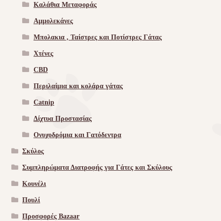
Καλάθια Μεταφοράς
Αμμολεκάνες
Μπολακια , Ταίστρες και Ποτίστρες Γάτας
Χτένες
CBD
Περιλαίμια και κολάρα γάτας
Catnip
Δίχτυα Προστασίας
Ονυχοδρόμια και Γατόδεντρα
Σκύλος
Συμπληρώματα Διατροφής για Γάτες και Σκύλους
Κουνέλι
Πουλί
Προσφορές Bazaar