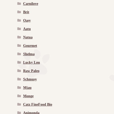
Carnilove
Brit
Oasy
Aatu
Natua
Gourmet
Shelma
Lucky Lou
Raw Paleo
Schmusy
Mjau
Monge
Catz FineFood Bio
Animonda