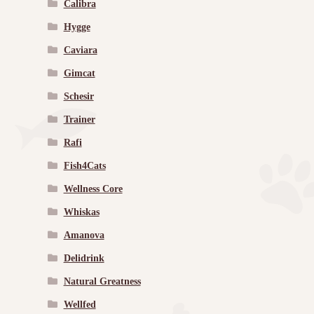
Calibra
Hygge
Caviara
Gimcat
Schesir
Trainer
Rafi
Fish4Cats
Wellness Core
Whiskas
Amanova
Delidrink
Natural Greatness
Wellfed