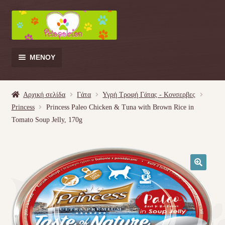
Απευθείας
Μετάβαση
μετάβαση
σε
στην
περιεχόμενο
πλοήγηση
ΜΕΝΟΎ
Products
search
Αρχική σελίδα
Γάτα
Υγρή Τροφή Γάτας - Kονσερβες
Princess
Princess Paleo Chicken & Tuna with Brown Rice in
Γάτα
Tomato Soup Jelly, 170g
Σκύλος
Κουνέλι
🔍
Πουλί
Κρεβατάκια