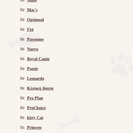
Almo
Mac's
Optimeal
Fisi
Pawsome
Nuevo
Royal Canin
Poesie
Leonardo
Κλινική δίαιτα
Pro Plan
ProChoice
kitty Cat
Princess