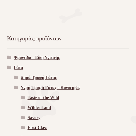
Κατηγορίες προϊόντων
Φροντίδα - Είδη Υγιεινής
Γάτα
Ξηρά Τροφή Γάτας
Υγρή Τροφή Γάτας - Kονσερβες
Taste of the Wild
Wildes Land
Savory
First Class