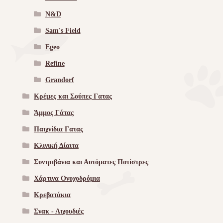
N&D
Sam's Field
Egeo
Refine
Grandorf
Κρέμες και Σούπες Γατας
Άμμος Γάτας
Παιχνίδια Γατας
Κλινική Δίαιτα
Συντριβάνια και Αυτόματες Ποτίστρες
Χάρτινα Ονυχοδρόμια
Κρεβατάκια
Σνακ - Λιχουδιές