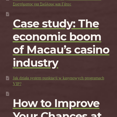
Συστήματος για Σκύλους και Γάτες
Case study: The
economic boom
of Macau’s casino
industry
Jak działa system punktacji w kasynowych programach
VIP?
How to Improve
Your Chances at